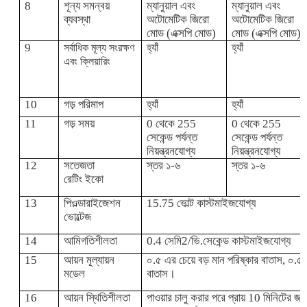
8
শূন্য সমন্বয়
ম্যানুয়াল এবং
ম্যানুয়াল এবং
ব্যবস্থা
অটোমেটিক জিরো
অটোমেটিক জিরো
মোড (এক্সপি মোড)
মোড (এক্সপি মোড)
9
হ্যাঁ
হ্যাঁ
সর্বাধিক মূল্য সংরক্ষণ
এবং ক্লিয়ারিং
1
0
গড় পরিমাপ
হ্যাঁ
হ্যাঁ
1
1
গড় সময়
0 থেকে 255
0 থেকে 255
সেকেন্ড পর্যন্ত
সেকেন্ড পর্যন্ত
নিয়ন্ত্রনযোগ্য
নিয়ন্ত্রনযোগ্য
1
2
সতেজতা
স্তর ১-৬
স্তর ১-৬
রেটিং
ইকো
13
পি
ওল্ডারাইজেশন
15.75 ভোল্ট কাস্টমাইজযোগ্য
ভোল্টেজ
14
আমি
গতিশীলতা
0.4 সেমি2/ভি.সেকেন্ড কাস্টমাইজযোগ্য
15
আয়ন মূল্যায়ন
০.৫ এর চেয়ে বড় মান পরিষ্কার বাতাস, ০.৫
মডেল
বাতাস।
16
আয়ন স্থিতিশীলতা
পাওয়ার চালু করার পরে প্রায় 10 মিনিটের জন