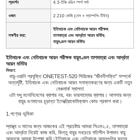
প্রদর্শন
4.3-ইঞ্চি রঙিন স্পর্শ পর্দা
ওজন
2.210 কেজি (বেস + স্যাম্পলিং টিউব)
ইতিবাচক এবং নেতিবাচক আয়ন পরীক্ষক
,
লক্ষণীয় করা:
তাপমাত্রা এবং আর্দ্রতা আয়ন মনিটর
,
বায়ুমণ্ডল আয়ন মনিটর
ইতিবাচক এবং নেতিবাচক আয়ন পরীক্ষক বায়ুমণ্ডল তাপমাত্রা এবং আর্দ্রতা
আয়ন মনিটর
বিবরণ:
বায়ু-ওয়ানি প্রযুক্তি ONETEST-520 সিরিজের "জীবনীশক্তি" সম্পর্কে
অন্তর্দৃষ্টি, ইতিবাচক এবং নেতিবাচক আয়ন সনাক্তকরণের জন্য একটি নতুন
বেঞ্চমার্ক স্থাপন!
এটা শুধু মনোনিবেশের ব্যাপার নয়, বরং ভারসাম্যের ব্যাপার। আপনার জন্য
বায়ুর গুণমানের চূড়ান্ত ইলেক্ট্রোকেমিক্যাল কোড প্রকাশ করা।
1.পণ্যের ভূমিকা
স্বাস্থ্য ও মানের জন্য আজকের এই প্রচেষ্টায় আমরা পিএম২.৫, তাপমাত্রা
এবং আর্দ্রতা নিয়েই কাজ করি, কিন্তু বায়ুর সবচেয়ে গতিশীল উপাদান বায়ু
আয়নকে আমরা উপেক্ষা করি।ইতিবাচক এবং নেতিবাচক আয়নগুলির ঘনত্ব