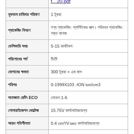
t...20.pdf
ন্যূনতম চাহিদার পরিমাণ
1 টুকরা
পণ্য প্যাকেজিং: প্লাস্টিকের বাক্স। পরিবহন প্যাকেজিং:
প্যাকেজিং বিবরণ
শক্ত কাগজ
ডেলিভারি সময়
5-15 কার্যদিবস
পরিশোধের শর্ত
টি/টি
যোগানের ক্ষমতা
300 টুকরা + এক মাস
পরিসর
0-1999X103 -ION ion/cm3
সতেজতা রেটিং ECO
লেভেল 1-6
পোলারাইজেশন ভোল্টেজ
15.75V কাস্টমাইজযোগ্য
আয়ন গতিশীলতা
0.4 cm²/V.sec কাস্টমাইজযোগ্য