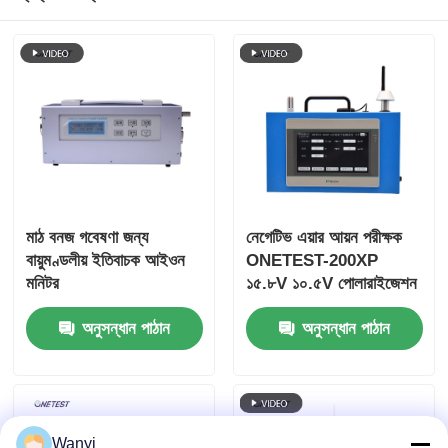
মাঠ বনজ গবেষণা জন্য
নেগেটিভ এয়ার আয়ন পরীক্ষক
বায়ুমণ্ডলীয় ইতিবাচক আইওন
ONETEST-200XP
মনিটর
১৫.৮V ১০.৫V পোলারাইজেশন
ভোল্টেজ
অনুসন্ধান পাঠান
অনুসন্ধান পাঠান
Wanyi