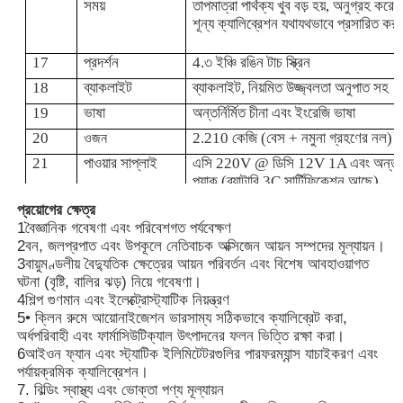
সময়
তাপমাত্রা পার্থক্য খুব বড় হয়, অনুগ্রহ করে
শূন্য ক্যালিব্রেশন যথাযথভাবে প্রসারিত কর
17
প্রদর্শন
4.৩ ইঞ্চি রঙিন টাচ স্ক্রিন
18
ব্যাকলাইট
ব্যাকলাইট, নিয়মিত উজ্জ্বলতা অনুপাত সহ
19
ভাষা
অন্তর্নির্মিত চীনা এবং ইংরেজি ভাষা
20
2.210 কেজি (বেস + নমুনা গ্রহণের নল)
ওজন
21
পাওয়ার সাপ্লাই
এসি 220V @ ডিসি 12V 1A এবং অন্তর্নির
প্যাক (ব্যাটারি 3C সার্টিফিকেশন আছে)
প্রয়োগের ক্ষেত্র
22
আউটপুট
RS232 আউটপুট, কনফিগারযোগ্য সিরিয়াল পো
1বৈজ্ঞানিক গবেষণা এবং পরিবেশগত পর্যবেক্ষণ
এবং ডেটা ব্যবধানের সময় সহ।
2বন, জলপ্রপাত এবং উপকূলে নেতিবাচক অক্সিজেন আয়ন সম্পদের মূল্যায়ন।
23
ব্র্যাকেট
স্ট্যান্ডার্ড ডেস্কটপ মাউন্ট, স্ট্রিপড মাউন্ট গর্
3বায়ুমণ্ডলীয় বৈদ্যুতিক ক্ষেত্রের আয়ন পরিবর্তন এবং বিশেষ আবহাওয়াগত
ঘটনা (বৃষ্টি, বালির ঝড়) নিয়ে গবেষণা।
4শিল্প গুণমান এবং ইলেক্ট্রোস্ট্যাটিক নিয়ন্ত্রণ
5• ক্লিন রুমে আয়োনাইজেশন ভারসাম্য সঠিকভাবে ক্যালিব্রেট করা,
অর্ধপরিবাহী এবং ফার্মাসিউটিক্যাল উৎপাদনের ফলন ভিত্তি রক্ষা করা।
6আইওন ফ্যান এবং স্ট্যাটিক ইলিমিটেটরগুলির পারফরম্যান্স যাচাইকরণ এবং
পর্যায়ক্রমিক ক্যালিব্রেশন।
7. বিল্ডিং স্বাস্থ্য এবং ভোক্তা পণ্য মূল্যায়ন