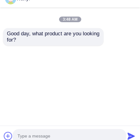
3:48 AM
Good day, what product are you looking 
for?
স্প্লিট টাইপ নেগেটিভ আয়ন
নেতিবাচক অক্সিজেন আয়ন
টেস্টার ওয়ানটেস্ট
মনিটরিং স্টেশন বায়ুমণ্ডলীয়
অ্যাটমোস্ফিয়ারিক নেগেটিভ
নেতিবাচক আয়ন মনিটর
আয়ন মনিটর ওয়ানটেস্ট-505
আউটডোর
অনুসন্ধান পাঠান
অনুসন্ধান পাঠান
বাড়ি
আমাদের সম্পর্কে
আমাদের সাথে যোগাযোগ করুন
Desktop Site
সাইট ম্যাপ
গোপনীয়তা নীতি
গুণ
নিউক্লিয়ার রেডিয়েশন ডিটেক্টর
চীন কারখানা.Copyright ©
2026 Shenzhen Wanyi Technology Co., LTD. All