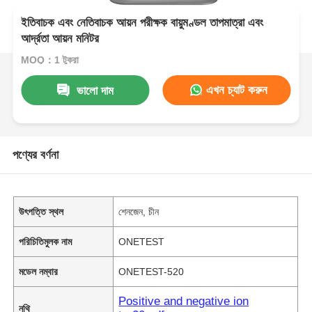
ইতিবাচক এবং নেতিবাচক আয়ন পরীক্ষক বায়ুমণ্ডল তাপমাত্রা এবং
আর্দ্রতা আয়ন মনিটর
MOQ：1 টুকরা
এখন চ্যাট করুন
ভালো দাম
পণ্যের বর্ণনা
উৎপত্তি স্থল
শেনজেন, চীন
পরিচিতিমুলক নাম
ONETEST
মডেল নম্বার
ONETEST-520
Positive and negative ion
নথি