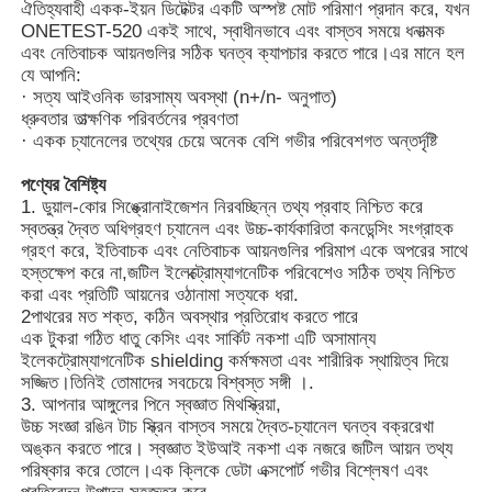
ঐতিহ্যবাহী একক-ইয়ন ডিটেক্টর একটি অস্পষ্ট মোট পরিমাণ প্রদান করে, যখন
ONETEST-520 একই সাথে, স্বাধীনভাবে এবং বাস্তব সময়ে ধনাত্মক
এবং নেতিবাচক আয়নগুলির সঠিক ঘনত্ব ক্যাপচার করতে পারে।এর মানে হল
আমাদের সম্পর্কে
যে আপনি:
· সত্য আইওনিক ভারসাম্য অবস্থা (n+/n- অনুপাত)
ধ্রুবতার তাত্ক্ষণিক পরিবর্তনের প্রবণতা
কারখানা ভ্রমণ
· একক চ্যানেলের তথ্যের চেয়ে অনেক বেশি গভীর পরিবেশগত অন্তর্দৃষ্টি
পণ্যের বৈশিষ্ট্য
মান নিয়ন্ত্রণ
1. ডুয়াল-কোর সিঙ্ক্রোনাইজেশন নিরবচ্ছিন্ন তথ্য প্রবাহ নিশ্চিত করে
স্বতন্ত্র দ্বৈত অধিগ্রহণ চ্যানেল এবং উচ্চ-কার্যকারিতা কনডেন্সিং সংগ্রাহক
গ্রহণ করে, ইতিবাচক এবং নেতিবাচক আয়নগুলির পরিমাপ একে অপরের সাথে
আমাদের সাথে যোগাযোগ করুন
হস্তক্ষেপ করে না,জটিল ইলেক্ট্রোম্যাগনেটিক পরিবেশেও সঠিক তথ্য নিশ্চিত
করা এবং প্রতিটি আয়নের ওঠানামা সত্যকে ধরা.
2পাথরের মত শক্ত, কঠিন অবস্থার প্রতিরোধ করতে পারে
এক টুকরা গঠিত ধাতু কেসিং এবং সার্কিট নকশা এটি অসামান্য
খবর
ইলেকট্রোম্যাগনেটিক shielding কর্মক্ষমতা এবং শারীরিক স্থায়িত্ব দিয়ে
সজ্জিত।তিনিই তোমাদের সবচেয়ে বিশ্বস্ত সঙ্গী ।.
3. আপনার আঙ্গুলের পিনে স্বজ্ঞাত মিথস্ক্রিয়া,
মামলার তালিকা
উচ্চ সংজ্ঞা রঙিন টাচ স্ক্রিন বাস্তব সময়ে দ্বৈত-চ্যানেল ঘনত্ব বক্ররেখা
অঙ্কন করতে পারে। স্বজ্ঞাত ইউআই নকশা এক নজরে জটিল আয়ন তথ্য
পরিষ্কার করে তোলে।এক ক্লিকে ডেটা এক্সপোর্ট গভীর বিশ্লেষণ এবং
উদ্ধৃতির জন্য আবেদন