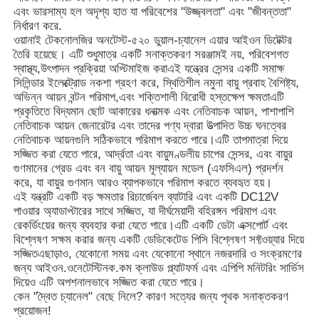
এবং ভারসাম্য হল অদৃশ্য হাত যা পরিবেশের "উজ্জ্বলতা" এবং "জীবন্ততা"
নির্ধারণ করে.
ওয়ানাই টেকনোলজির অনটেস্ট-৫২০ ডুয়াল-চ্যানেল এয়ার আইওন ডিটেক্টর
তৈরি হয়েছে। এটি শুধুমাত্র একটি সনাক্তকরণ সরঞ্জামই নয়, পরিবেশগত
স্বাস্থ্য,উৎপাদন প্রক্রিয়া অপ্টিমাইজ করাএই যন্ত্রের সেন্সর একটি সমাক্ষ
সিলিন্ডার ইলেক্ট্রোড নকশা গ্রহণ করে, স্থিতিশীল নমুনা বায়ু প্রবাহ বৈশিষ্ট্য,
অভিন্ন আয়ন বন্টন পরিমাপ,এবং শক্তিশালী বিরোধী হস্তক্ষেপ ক্ষমতাএটি
প্রকৃতিতে বিদ্যমান ছোট আকারের ধনাত্মক এবং নেতিবাচক আয়ন, পাশাপাশি
নেতিবাচক আয়ন জেনারেটর এবং তাদের পণ্য দ্বারা উত্পাদিত উচ্চ ঘনত্বের
নেতিবাচক আয়নগুলি সঠিকভাবে পরিমাপ করতে পারে।এটি তাপমাত্রা দিয়ে
সজ্জিত করা যেতে পারে, আর্দ্রতা এবং বায়ুমণ্ডলীয় চাপের সেন্সর, এবং বায়ুর
গুণমানের গ্রেড এবং বন বায়ু আয়ন মূল্যায়ন মডেল (এফসিএল) প্রদর্শন
করে, যা বায়ুর গুণমান আরও ব্যাপকভাবে পরিমাপ করতে ব্যবহৃত হয়।
এই যন্ত্রটি একটি বড় ক্ষমতার রিচার্জেবল ব্যাটারি এবং একটি DC12V
পাওয়ার অ্যাডাপ্টারের সাথে সজ্জিত, যা দীর্ঘমেয়াদী বহিরঙ্গন পরিমাপ এবং
বাড়ি
রেকর্ডিংয়ের জন্য ব্যবহার করা যেতে পারে।এটি একটি ডেটা এক্সপোর্ট এবং
বিশ্লেষণ সক্ষম করার জন্য একটি ডেডিকেটেড পিসি বিশ্লেষণ সফ্টওয়্যার দিয়ে
সজ্জিতএছাড়াও, যেকোনো সময় এবং যেকোনো স্থানে নজরদারি ও সংক্রমণের
জন্য আইওন.ওনেটেস্টিনক.কম ক্লাউড প্ল্যাটফর্ম এবং এপিপি মনিটরিং সার্ভিস
পণ্য
দিয়েও এটি অপশনালভাবে সজ্জিত করা যেতে পারে।
কেন "দ্বৈত চ্যানেল" বেছে নিলে? কারণ সত্যের জন্য পৃথক সনাক্তকরণ
প্রয়োজন!
ভিডিও