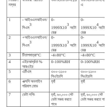
নম্বর
এ
ফাইবার অপটিক থার্মোমিটার
1
- আইওএন
আইওন/
0-
0-
3
3
4
ইনফ্রারেড এমিসিভিটি ডিটেক্টর
সিএম
1999X10
অটো
1999X10
অটো
রেঞ্জ
রেঞ্জ
2
+আইওএন
আইওন/
0-
0-
3
3
4
সিএম
1999X10
অটো
1999X10
অটো
রেঞ্জ
রেঞ্জ
3
টি
তাপমাত্রা°C
-
4
০
8
0°C
-
4
০
8
0°C
4
এইচ
আর্দ্রতা
%
0-100%RH
0-100%RH
আরএইচ
5
এটিএম
৩০০-১১০০
৩০০-১১০০
পিএইচপি
পিএইচপি
6
এক্সপি অনলাইন
হ্যাঁ
হ্যাঁ
পরিমাপ মোড
7
ডেটা লগিং
হ্যাঁ, ৬০,০০০ সেট
হ্যাঁ, ৬০,০০০ সেট
ডেটা সঞ্চয় করতে
ডেটা সঞ্চয় করতে পার
পারে