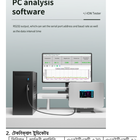
ধুলোর কণা গণক
পার্টিকুলেট ম্যাটার সেন্সর
বায়ুর গুণমান পর্যবেক্ষণের ডিভাইস
বহিরঙ্গন বায়ুর গুণমান পর্যবেক্ষণ সিস্টেম
নেগেটিভ আইওন ডিটেক্টর
ওজোন ডিটেক্টর
2. টেকনিক্যাল ইন্ডিকেটর
তাইওয়ান হুইবো অতিস্বনক যন্ত্র সিরিজ
সিরিয়াল
কার্যকরী পরামিতি
ওএনইটিএসটি-৫
20
ওএনইটিএসটি-৫
২০