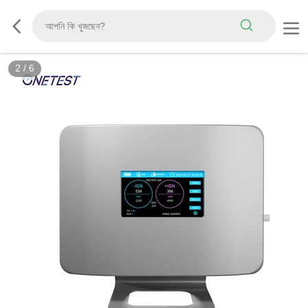
3
/
6