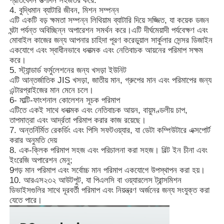
প্রতিবেদন উত্পাদন সহজতর করে.
4. বুদ্ধিমান ব্যাটারি জীবন, মিশন সম্পন্ন
এটি একটি বড় ক্ষমতা সম্পন্ন লিথিয়াম ব্যাটারি দিয়ে সজ্জিত, যা কয়েক ডজন
নিউক্লিয়ার রেডিয়েশন ডিটেক্টর
ঘন্টা পর্যন্ত অবিচ্ছিন্ন অপারেশন সমর্থন করে।এটি দীর্ঘমেয়াদী পর্যবেক্ষণ এবং
মোবাইল কাজের জন্য আপনার চাহিদা পূরণ করেডুয়াল সার্কুলার সেন্সর ডিজাইন
একযোগে এবং স্বাধীনভাবে ধনাত্মক এবং নেতিবাচক আয়নের পরিমাপ সক্ষম
ব্যক্তিগত ডজিমিটার
করে।
5. স্ট্যান্ডার্ড ফর্মুলেশনের জন্য খসড়া ইউনিট
এটি আন্তর্জাতিক JIS খসড়া, জাতীয় মান, গ্রুপের মান এবং পরিমাপের জন্য
এক্স-রে সেন্সর
এন্টারপ্রাইজের মান মেনে চলে।
6- মাল্টি-ফাংশনাল কোলেশন সূচক পরিমাপ
এটিতে একই সাথে ধনাত্মক এবং নেতিবাচক আয়ন, বায়ুমণ্ডলীয় চাপ,
তাপমাত্রা এবং আর্দ্রতা পরিমাপ করার কাজ রয়েছে।
নিউক্লিয়ার রেডিয়েশন মনিটরিং সিস্টেম
7. অন্তর্নির্মিত রেকর্ডিং এবং পিসি সফটওয়্যার, যা ডেটা কম্পিউটারে এক্সপোর্ট
করার অনুমতি দেয়
8. এক-ক্লিক পরিমাপ সহজ এবং পরিচালনা করা সহজ। বিল্ট ইন চীনা এবং
রেডন আবিষ্কারক
ইংরেজি অপারেশন মেনু;
9গড় মান পরিমাপ এবং সর্বোচ্চ মান পরিমাপ একযোগে উপস্থাপন করা হয়।
10. আরএস২৩২ আউটপুট, যা পিএলসি বা ওয়্যারলেস ট্রান্সমিশন
বায়ুমণ্ডলীয় নেগেটিভ আইওন মনিটর
ডিভাইসগুলির সাথে দূরবর্তী পরিমাপ এবং নিয়ন্ত্রণ অর্জনের জন্য সংযুক্ত করা
যেতে পারে।
PM2.5 ডিটেক্টর