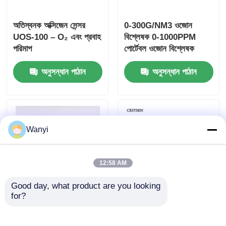
অতিস্বনক অক্সিজেন সেন্সর
0-300G/NM3 ওজোন
নিউক্লিয়ার রেডিয়েশন ডিটেক্টর
UOS-100 – O₂ এবং প্রবাহ
বিশ্লেষক 0-1000PPM
পরিমাপ
পোর্টেবল ওজোন বিশ্লেষক
ব্যক্তিগত ডজিমিটার
অতিবেগুনি
অনুসন্ধান পাঠান
অনুসন্ধান পাঠান
এক্স-রে সেন্সর
নিউক্লিয়ার রেডিয়েশন মনিটরিং সিস্টেম
Wanyi
রেডন আবিষ্কারক
12:58 AM
Good day, what product are you looking 
বায়ুমণ্ডলীয় নেগেটিভ আইওন মনিটর
for?
প্রাচীর-সংলগ্ন ওজোন ঘনত্ব
আল্ট্রাভায়োলেট ফোটোমেট্রি
বিশ্লেষক অতিবেগুনি রশ্মি দ্বারা
ওজোন বিশ্লেষক 0-
PM2.5 ডিটেক্টর
অবিরাম পরিমাপের জন্য
300g/Nm3 O3 বিশ্লেষক