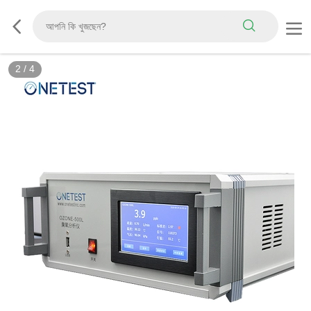
2
/
4