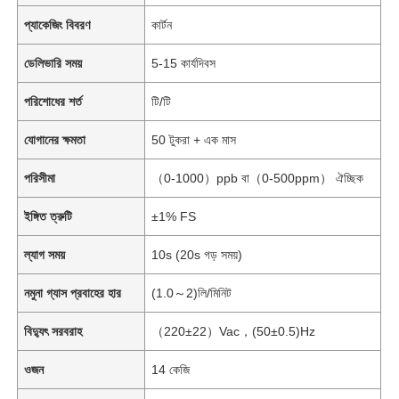
প্যাকেজিং বিবরণ
কার্টন
ডেলিভারি সময়
5-15 কার্যদিবস
পরিশোধের শর্ত
টি/টি
যোগানের ক্ষমতা
50 টুকরা + এক মাস
পরিসীমা
（0-1000）ppb বা（0-500ppm） ঐচ্ছিক
ইঙ্গিত ত্রুটি
±1% FS
ল্যাগ সময়
10s (20s গড় সময়)
নমুনা গ্যাস প্রবাহের হার
(1.0～2)লি/মিনিট
বিদ্যুৎ সরবরাহ
（220±22）Vac，(50±0.5)Hz
ওজন
14 কেজি