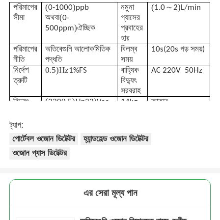
(
)
(
～
)
পরিমাপের
0-1000
ppb
নমুনা
1.0
2
L/min
(
সীমা
অথবা
0-
গ্যাসের
)
500ppm
ঐচ্ছিক
প্রবাহের
হার
পরিমাপের
অতিবেগুনি আলোকমিতিক
বিলম্ব
10s(20s
গড় সময়)
নীতি
পদ্ধতি
সময়
0.5)Hz
নির্দেশ
1%FS
বাহ্যিক
AC 220V
50Hz
ত্রুটি
বিদ্যুৎ
সরবরাহ
(
0.5)Hz
)
,
বিদ্যুৎ
220
22
Vac
14kg
আকার
(50
0.5)Hz
সরবরাহ
±
ওজন
16cm
16cm
, স্বাভাবিক চাপ
50cm
:
:
ব্যবহারের
(20 ~
℃
ট্যাগ:
(ব্যবহারের পরিবেশের
পরিবেশ
30)
পোর্টেবল ওজোন ডিটেক্টর
হ্যান্ডহেল্ড ওজোন ডিটেক্টর
তাপমাত্রা এবং চাপ
ওজোন গ্যাস ডিটেক্টর
মূলত স্থিতিশীল এবং
বাড়ি
অপরিবর্তিত রাখা
প্রয়োজন)
পণ্য
এর সেরা মূল্য পান
ভিডিও