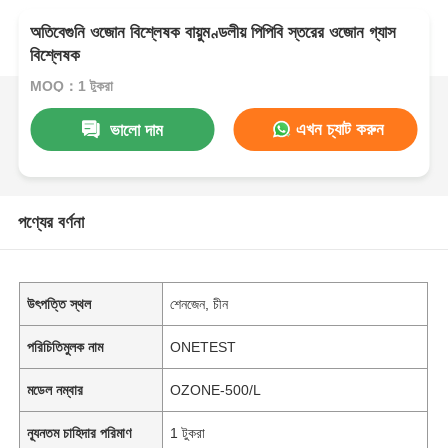
অতিবেগুনি ওজোন বিশ্লেষক বায়ুমণ্ডলীয় পিপিবি স্তরের ওজোন গ্যাস
বিশ্লেষক
MOQ：1 টুকরা
এখন চ্যাট করুন
ভালো দাম
পণ্যের বর্ণনা
উৎপত্তি স্থল
শেনজেন, চীন
পরিচিতিমুলক নাম
ONETEST
মডেল নম্বার
OZONE-500/L
ন্যূনতম চাহিদার পরিমাণ
1 টুকরা