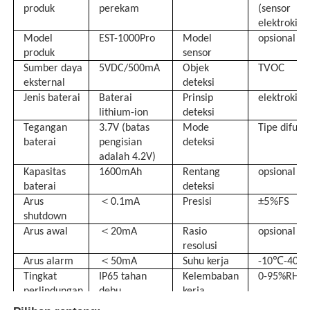
produk
perekam
(sensor
elektrokimi
Detektor Radiasi Nuklir
Model
EST-1000Pro
Model
opsional
produk
sensor
TVOC
Sumber daya
5VDC/500mA
Objek
dosimeter pribadi
eksternal
deteksi
Jenis baterai
Baterai
Prinsip
elektrokim
lithium-ion
deteksi
Sensor Sinar-X
Tegangan
3.7V (batas
Mode
Tipe difusi
baterai
pengisian
deteksi
adalah 4.2V)
Sistem Pemantauan Radiasi Nuklir
Kapasitas
1600mAh
Rentang
opsional
baterai
deteksi
＜
±5%FS
Arus
0.1mA
Presisi
detektor radon
shutdown
＜
Arus awal
20mA
Rasio
opsional
resolusi
Monitor ion negatif atmosfer
＜
Arus alarm
50mA
Suhu kerja
-10℃-40℃
Tingkat
IP65 tahan
Kelembaban
0-95%RH
perlindungan
debu
kerja
Detektor PM2,5
Mode
Layar LCD
Rentang
860-1060h