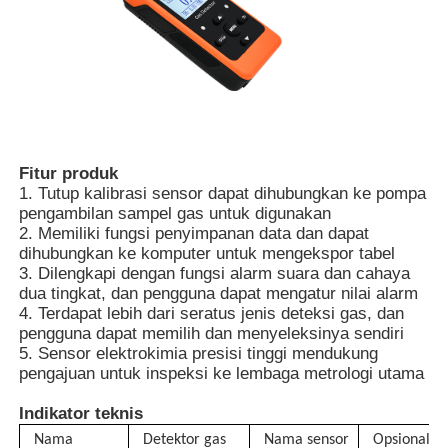
Tentang kita
Wisata pabrik
Fitur produk
Kontrol kualitas
1. Tutup kalibrasi sensor dapat dihubungkan ke pompa
pengambilan sampel gas untuk digunakan
2. Memiliki fungsi penyimpanan data dan dapat
Hubungi kami
dihubungkan ke komputer untuk mengekspor tabel
3. Dilengkapi dengan fungsi alarm suara dan cahaya
dua tingkat, dan pengguna dapat mengatur nilai alarm
Berita
4. Terdapat lebih dari seratus jenis deteksi gas, dan
pengguna dapat memilih dan menyeleksinya sendiri
5. Sensor elektrokimia presisi tinggi mendukung
pengajuan untuk inspeksi ke lembaga metrologi utama
Semua Kasus
Indikator teknis
Quote request suatu
Nama
Detektor gas
Nama sensor
Opsional