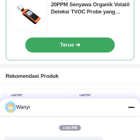
20PPM Senyawa Organik Volatil
Deteksi TVOC Probe yang
detektor oksigen
Dapat Diganti
Detektor etilena
Terus
Detektor hidrogen
Detektor formaldehida
Rekomendasi Produk
Detektor VOC
Wanyi
Detektor TVOC
1:44 PM
Detektor Co2