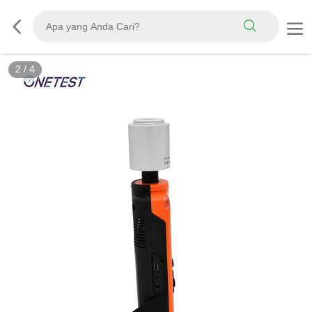
2
/
4