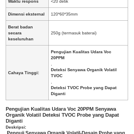
Waktu respons
<20 detik
Dimensi eksternal
120*60*35mm
Berat badan
secara
250g (termasuk baterai)
keseluruhan
Pengujian Kualitas Udara Voc
20PPM
,
Deteksi Senyawa Organik Volatil
Cahaya Tinggi:
TVOC
,
Deteksi TVOC Probe yang Dapat
Diganti
Pengujian Kualitas Udara Voc 20PPM Senyawa
Organik Volatil Deteksi TVOC Probe yang Dapat
Diganti
Deskripsi:
Penguji Senyawa Organik Volatil-Desain Probe yang