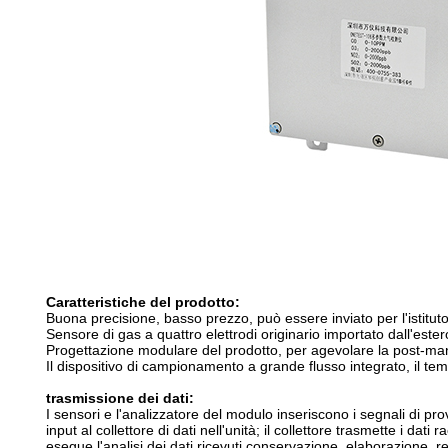
Caratteristiche del prodotto:
Buona precisione, basso prezzo, può essere inviato per l'istitut
Sensore di gas a quattro elettrodi originario importato dall'ester
Progettazione modulare del prodotto, per agevolare la post-m
Il dispositivo di campionamento a grande flusso integrato, il tem
trasmissione dei dati:
I sensori e l'analizzatore del modulo inseriscono i segnali di p
input al collettore di dati nell'unità; il collettore trasmette i da
esegue l'analisi dei dati ricevuti,conservazione, elaborazione, r