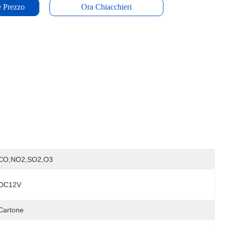
e Prezzo
Ora Chiacchieri
CO,NO2,SO2,O3
DC12V
Cartone