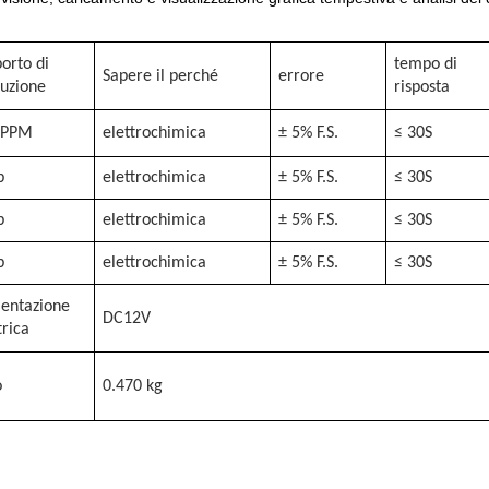
orto di
tempo di
Sapere il perché
errore
luzione
risposta
1PPM
elettrochimica
± 5% F.S.
≤ 30S
b
elettrochimica
± 5% F.S.
≤ 30S
b
elettrochimica
± 5% F.S.
≤ 30S
b
elettrochimica
± 5% F.S.
≤ 30S
mentazione
DC12V
trica
o
0.470 kg