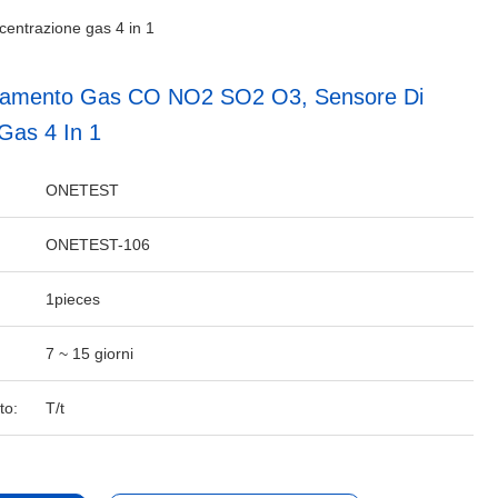
entrazione gas 4 in 1
evamento Gas CO NO2 SO2 O3, Sensore Di
Gas 4 In 1
ONETEST
ONETEST-106
1pieces
7 ~ 15 giorni
to:
T/t