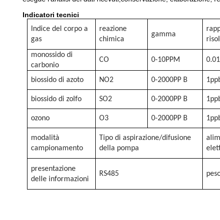
Indicatori tecnici
Indice del corpo a
reazione
rapp
gamma
gas
chimica
riso
monossido di
CO
0-10PPM
0.0
carbonio
biossido di azoto
NO2
0-2000PP B
1pp
biossido di zolfo
SO2
0-2000PP B
1pp
ozono
O3
0-2000PP B
1pp
modalità
Tipo di aspirazione/difusione
ali
campionamento
della pompa
elet
presentazione
RS485
pes
delle informazioni