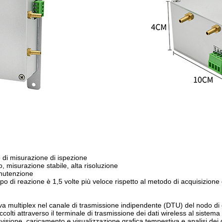
o di misurazione di ispezione
o, misurazione stabile, alta risoluzione
anutenzione
po di reazione è 1,5 volte più veloce rispetto al metodo di acquisizione 
rova multiplex nel canale di trasmissione indipendente (DTU) del nodo di
ti raccolti attraverso il terminale di trasmissione dei dati wireless al sist
evisione, caricamento e visualizzazione grafica tempestiva e analisi dei d