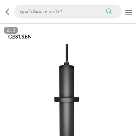
2
/
3