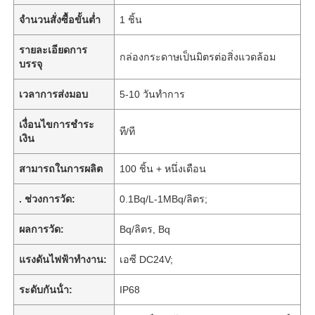
จำนวนสั่งซื้อขั้นต่ำ
1 ชิ้น
รายละเอียดการ
กล่องกระดาษเป็นมิตรต่อสิ่งแวดล้อม
บรรจุ
เวลาการส่งมอบ
5-10 วันทำการ
เงื่อนไขการชำระ
ที/ที
เงิน
สามารถในการผลิต
100 ชิ้น + หนึ่งเดือน
. ช่วงการวัด:
0.1Bq/L-1MBq/ลิตร;
ผลการวัด:
Bq/ลิตร, Bq
แรงดันไฟฟ้าทำงาน:
เอซี DC24V;
ระดับกันน้ํา:
IP68