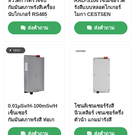
หัววัดการตรวจจับ
RAD-S104 เซ็นเซอร์วัด
กัมมันตภาพรังสีเครื่อง
รังสีแบบหลอดไกเกอร์
นับไกเกอร์ RS485
ไมกา CESTSEN
เครื่องนับอนุภาคฝุ่น
Modbus สำหรับน้ำ รุ่น
สัญญาณเตือนภัยรังสี
ส่งคำถาม
ส่งคำถาม
RAD-S201
นิวเคลียร์
เซ็นเซอร์สสารอนุภาค
อุปกรณ์ติดตามคุณภาพอากาศ
ระบบติดตามคุณภาพอากาศภายนอก
เครื่องตรวจจับไอออนลบ
0.01μSv/H-100mSv/H
โซนส์เซนเซอร์รังสี
เครื่องตรวจจับโอโซน
เซ็นเซอร์
นิวเคลียร์ เซนเซอร์ครึ่ง
กัมมันตภาพรังสี ท่อเก
ตัวนํา แกมม่ารังสี
เกอร์โลหะ รังสีแกมมา
ชุดเครื่องมืออัลตราโซนิก Taiwan Huibo
ส่งคำถาม
ส่งคำถาม
รังสีเอกซ์