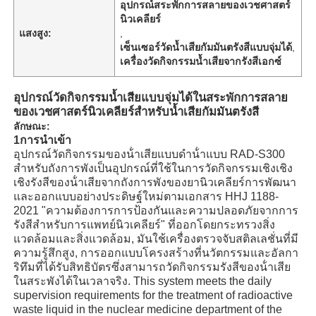
อุปกรณ์สระพักการสลายของเวชศาสตร์
นิวเคลียร์
แสงสูง:
,
เซ็นเซอร์วัดน้ำเสียกัมมันตรังสีแบบจุ่มได้
,
เครื่องวัดกิจกรรมน้ำเสียจากรังสีเอกซ์
อุปกรณ์วัดกิจกรรมน้ำเสียแบบจุ่มได้ในสระพักการสลาย
ของเวชศาสตร์นิวเคลียร์สำหรับน้ำเสียกัมมันตรังสี
ลักษณะ:
1การนําเข้า
อุปกรณ์วัดกิจกรรมของน้ําเสียแบบดําน้ําแบบ RAD-S300
สําหรับถังการพังเป็นอุปกรณ์ที่ใช้ในการวัดกิจกรรมเชิงเชิง
เชิงรังสีของน้ําเสียจากถังการพังของยานิวเคลียร์การพัฒนา
และออกแบบอย่างประดิษฐ์ใหม่ตามเอกสาร HHJ 1188-
2021 "ความต้องการการป้องกันและความปลอดภัยจากการ
รังสีสําหรับการแพทย์นิวเคลียร์" ที่ออกโดยกระทรวงสิ่ง
แวดล้อมและสิ่งแวดล้อม, มันใช้เครื่องตรวจจับสติลเลชั่นที่มี
ความรู้สึกสูง, การออกแบบโครงสร้างที่นวัตกรรมและอัลกา
ริทึมที่ได้รับสิทธิบัตรซึ่งสามารถวัดกิจกรรมรังสีของน้ําเสีย
ในสระพังได้ในเวลาจริง. This system meets the daily
supervision requirements for the treatment of radioactive
waste liquid in the nuclear medicine department of the