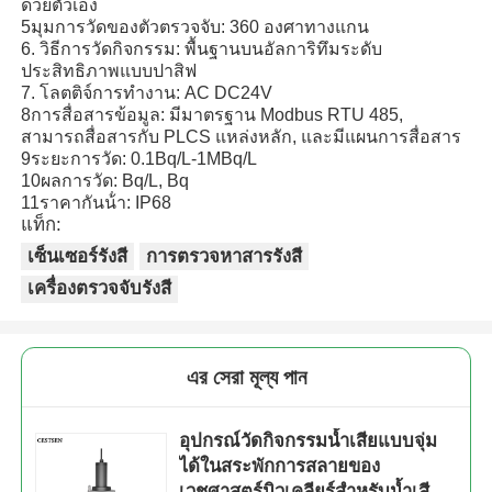
ด้วยตัวเอง
5มุมการวัดของตัวตรวจจับ: 360 องศาทางแกน
6. วิธีการวัดกิจกรรม: พื้นฐานบนอัลการิทึมระดับ
เกี่ยวกับเรา
ประสิทธิภาพแบบปาสิฟ
7. โลตติจ์การทํางาน: AC DC24V
8การสื่อสารข้อมูล: มีมาตรฐาน Modbus RTU 485,
ทัวร์โรงงาน
สามารถสื่อสารกับ PLCS แหล่งหลัก, และมีแผนการสื่อสาร
9ระยะการวัด: 0.1Bq/L-1MBq/L
10ผลการวัด: Bq/L, Bq
ควบคุมคุณภาพ
11ราคากันน้ํา: IP68
แท็ก:
เซ็นเซอร์รังสี
การตรวจหาสารรังสี
ติดต่อเรา
เครื่องตรวจจับรังสี
ข่าว
এর সেরা মূল্য পান
กรณีแสดง
อุปกรณ์วัดกิจกรรมน้ำเสียแบบจุ่ม
ได้ในสระพักการสลายของ
ขออ้าง
เวชศาสตร์นิวเคลียร์สำหรับน้ำเสีย