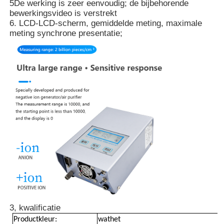
5De werking is zeer eenvoudig; de bijbehorende
bewerkingsvideo is verstrekt
6. LCD-LCD-scherm, gemiddelde meting, maximale
Over ons
meting synchrone presentatie;
Fabrieksreis
Kwaliteitscontrole
Contacteer ons
nieuws
De gevallen tonen
3, kwalificatie
Vraag een offerte aan
Productkleur:
wathet