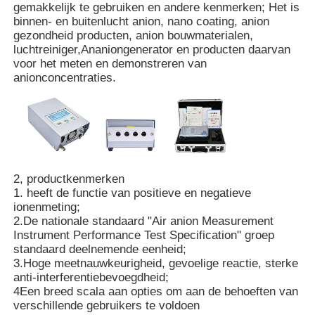
gemakkelijk te gebruiken en andere kenmerken; Het is
binnen- en buitenlucht anion, nano coating, anion
gezondheid producten, anion bouwmaterialen,
luchtreiniger,Ananiongenerator en producten daarvan
voor het meten en demonstreren van
anionconcentraties.
2, productkenmerken
1. heeft de functie van positieve en negatieve
ionenmeting;
2.De nationale standaard "Air anion Measurement
Thuis
Instrument Performance Test Specification" groep
standaard deelnemende eenheid;
3.Hoge meetnauwkeurigheid, gevoelige reactie, sterke
Producten
anti-interferentiebevoegdheid;
4Een breed scala aan opties om aan de behoeften van
verschillende gebruikers te voldoen
Videos