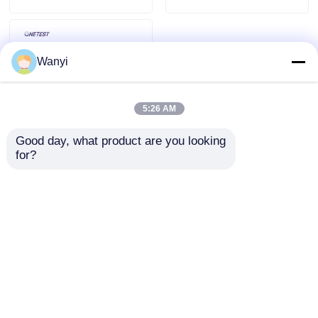
Wanyi
5:26 AM
Good day, what product are you looking 
for?
Uitgebreide
Bosgezondheid
Welzijn Milieu
Detector Negatieve
Aanvraag sturen
Ion PM2.5 PM10
Thuis
Ongeveer ons
Contacteer ons
Desktop Site
Sitemap
Privacybeleid