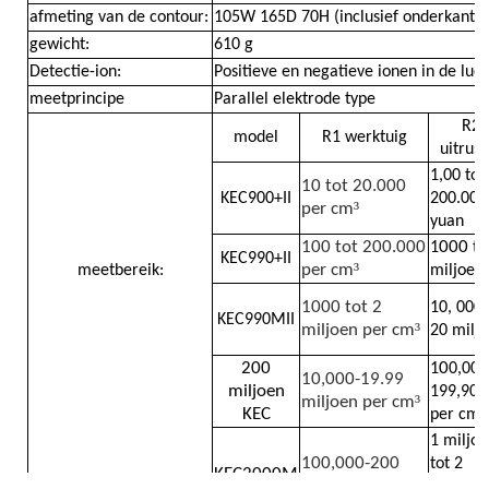
afmeting van de contour:
105W 165D 70H (inclusief onderkant
gewicht:
610 g
Detector voor nucleaire straling
Detectie-ion:
Positieve en negatieve ionen in de luch
meetprincipe
Parallel elektrode type
Persoonlijke dosismeter
R2-
model
R1 werktuig
uitrust
1,00 tot
10 tot 20.000
x ray sensor
KEC900+II
200.000
³
per cm
yuan
100 tot 200.000
000
1
to
KEC990+II
Kernstralingsbewakingssysteem
³
per cm
meetbereik:
miljoen
10
00
tot 2
10, 000 
KEC990MII
³
miljoen per cm
20 milj
radondetector
200
0
1
0,000
10,000-19.99
miljoen
199,900
³
miljoen per cm
Atmosferische negatieve ionenmonitor
KEC
per cm
1 miljo
100,000-200
tot 2
PM2.5 detector
KEC2000M
miljoen per cm3
miljard 