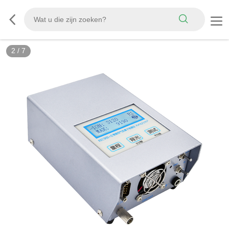
2
/
7