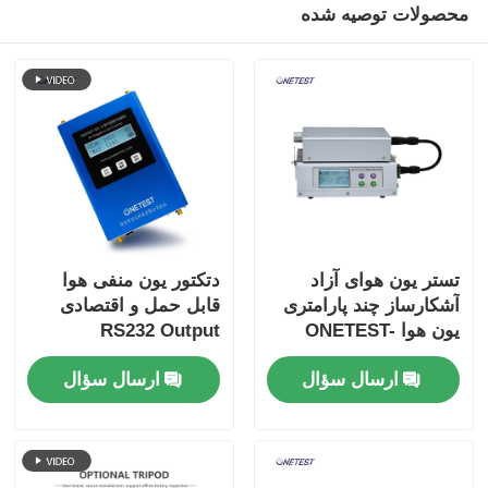
محصولات توصیه شده
تستر یون هوای آزاد
دتکتور یون منفی هوا
آشکارساز چند پارامتری
قابل حمل و اقتصادی
یون هوا ONETEST-
RS232 Output
502XP-A
ارسال سؤال
ارسال سؤال