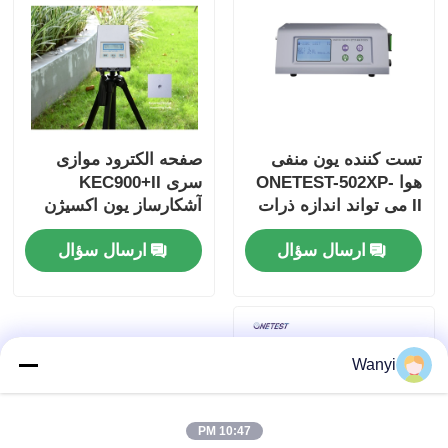
تست کننده یون منفی
صفحه الکترود موازی
هوا ONETEST-502XP-
سری KEC900+II
II می تواند اندازه ذرات
آشکارساز یون اکسیژن
کوچک را اندازه گیری کند
منفی هوا
ارسال سؤال
ارسال سؤال
Wanyi
10:47 PM