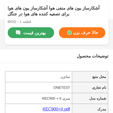
آشکارساز یون های منفی هوا آشکارساز یون های هوا
برای تصفیه کننده های هوا در جنگل
MOQ：1 قطعه
حالا حرف بزن
بهترین قیمت
توضیحات محصول
محل منبع
سانژن
نام تجاری
ONETEST
شماره مدل
سری KEC900 + II
KEC900+II.pdf
مدرک