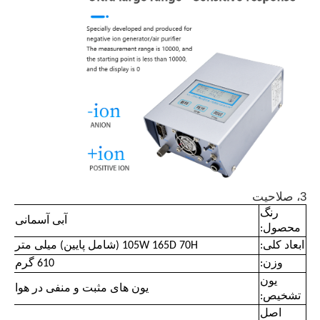
دربارهی ما
کارخانه تور
کنترل کیفیت
تماس با ما
3، صلاحیت
رنگ
آبی آسمانی
اخبار
محصول:
ابعاد کلی:
105W 165D 70H (شامل پایین) میلی متر
وزن:
610 گرم
پرونده ها نشان می دهند
یون
یون های مثبت و منفی در هوا
تشخیص:
درخواست نقل قول
اصل