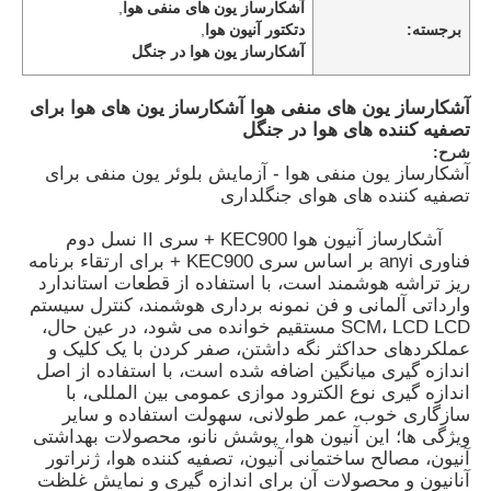
آشکارساز یون های منفی هوا
,
برجسته:
دتکتور آنیون هوا
,
آشکارساز یون هوا در جنگل
آشکارساز یون های منفی هوا آشکارساز یون های هوا برای
تصفیه کننده های هوا در جنگل
شرح:
آشکارساز یون منفی هوا - آزمایش بلوئر یون منفی برای
تصفیه کننده های هوای جنگلداری
آشکارساز آنیون هوا KEC900 + سری II نسل دوم
فناوری anyi بر اساس سری KEC900 + برای ارتقاء برنامه
ریز تراشه هوشمند است، با استفاده از قطعات استاندارد
وارداتی آلمانی و فن نمونه برداری هوشمند، کنترل سیستم
SCM، LCD LCD مستقیم خوانده می شود، در عین حال،
عملکردهای حداکثر نگه داشتن، صفر کردن با یک کلیک و
اندازه گیری میانگین اضافه شده است، با استفاده از اصل
اندازه گیری نوع الکترود موازی عمومی بین المللی، با
سازگاری خوب، عمر طولانی، سهولت استفاده و سایر
ویژگی ها؛ این آنیون هوا، پوشش نانو، محصولات بهداشتی
آنیون، مصالح ساختمانی آنیون، تصفیه کننده هوا، ژنراتور
آنانیون و محصولات آن برای اندازه گیری و نمایش غلظت