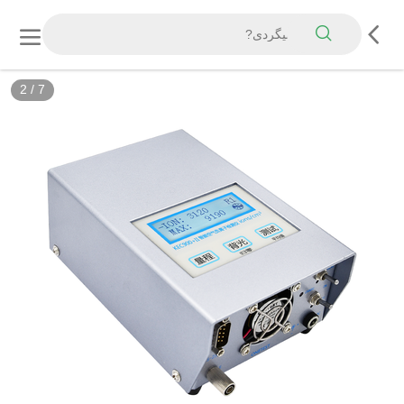
2
/
7