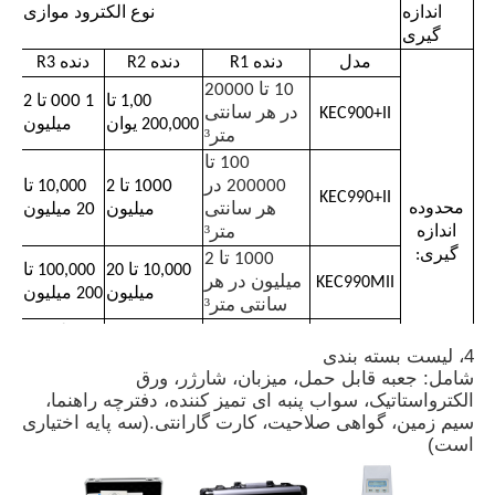
اندازه
نوع الکترود موازی
گیری
آشکارساز تشعشع هسته‌ای
مدل
دنده R1
دنده R2
دنده R3
10 تا 20000
000
1,00 تا
1
تا 2
در هر سانتی
KEC900+II
200,000 یوان
میلیون
دزیمتر شخصی
³
متر
100 تا
200000 در
000
1
تا 2
10,000 تا
حسگر اشعه ایکس
KEC990+II
محدوده
هر سانتی
0
میلیون
2
میلیون
³
اندازه
متر
گیری:
00
10
تا 2
سیستم نظارت بر تشعشعات هسته ای
10,000 تا 20
100,000 تا
میلیون در هر
KEC990MII
میلیون
200 میلیون
³
سانتی متر
0
0,000-
1
1 میلیون -
آشکارساز رادون
10,000-19.99
4، لیست بسته بندی
1,999,000
199,900,000
KEC200M
میلیون در هر
شامل: جعبه قابل حمل، میزبان، شارژر، ورق
در هر سانتی
در هر /
³
سانتی متر
الکترواستاتیک، سواب پنبه ای تمیز کننده، دفترچه راهنما،
متر³
سانتی متر³
مانیتور یون منفی جوی
سیم زمین، گواهی صلاحیت، کارت گارانتی.(سه پایه اختیاری
10 میلیون
است)
100,000-200
1 میلیون تا 2
- 20
KEC2000M
میلیون در هر
میلیارد در هر
میلیارد در
آشکارساز PM2.5