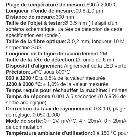
Plage de température de mesure:
600 à 2000°C
Longueur d'onde de mesure:
00,8-1,0 μm
Distance de mesure:
300 mm
A propos de nous
Taille de l'objet à tester:
Ø 3,5 mm (Il s'agit d'un
schéma schématique. La tête de détection de cette
spécification est ronde.)
Visite d'usine
Taille de la fibre optique:
Ø 0,2 mm, longueur 10 M,
serpentine SUS
Longueur de la ligne de raccordement:
2M
Contrôle de la qualité
Taille de la tête de détection:
Ø ronde de 6 mm
Dispositif d'alignement:
Alignement de la LED verte
Précision:
±4°C sous 800°C
Contact
800 à 1200 °C:
± 0,5% de la valeur mesurée
1200 à 2000 °C:
± 1,0% de la valeur mesurée
Temps requis pour réchauffer la machine:
1 minute
nouvelles
Temps de réponse:
0.001 à 5 secondes (0 à 95% de
sortie analogique)
Correction du taux de rayonnement:
0.3-1.0, plage
Les cas le montrent
de réglage: 0,050-1.000
Mode de sortie:
0 ~ 1V, mV/°C, 4 ~ 20mA, 0 ~ 20mA
de commutation
Température ambiante d'utilisation:
0 à 150 °C pour
Demande de soumission