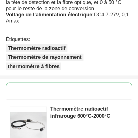
la tête de détection et la fibre optique, et 0 à 50 °C
pour le reste de la zone de conversion
Voltage de l'alimentation électrique:
DC4.7-27V, 0,1
Détecteur de rayonnement nucléaire
Amax
Dosimètre personnel
Étiquettes:
Thermomètre radioactif
capteur de rayon de x
Thermomètre de rayonnement
thermomètre à fibres
Système de surveillance des radiations nucléaires
détecteur de radon
Thermomètre radioactif
Moniteur d'ions négatifs atmosphériques
infrarouge 600°C-2000°C
Détecteur de PM2.5