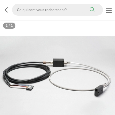
1
/
1