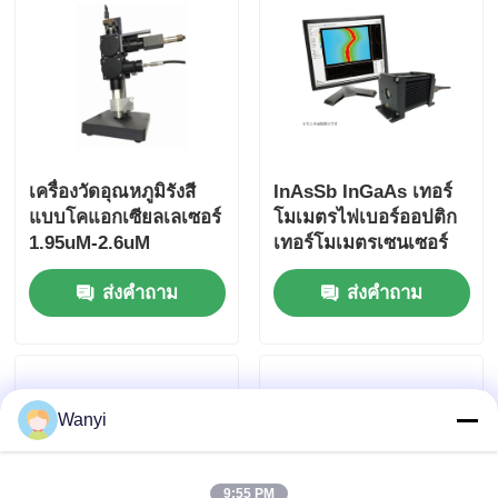
เครื่องนับอนุภาคฝุ่น
เซ็นเซอร์สสารอนุภาค
เครื่องวัดอุณหภูมิรังสี
InAsSb InGaAs เทอร์
อุปกรณ์ติดตามคุณภาพอากาศ
แบบโคแอกเซียลเลเซอร์
โมเมตรไฟเบอร์ออปติก
1.95uM-2.6uM
เทอร์โมเมตรเซนเซอร์
ระบบติดตามคุณภาพอากาศภายนอก
เทอร์โมมิเตอร์ไฟเบอร์
เส้นตรง
ส่งคำถาม
ส่งคำถาม
InGaAs
เครื่องตรวจจับไอออนลบ
เครื่องตรวจจับโอโซน
Wanyi
ชุดเครื่องมืออัลตราโซนิก Taiwan Huibo
9:55 PM