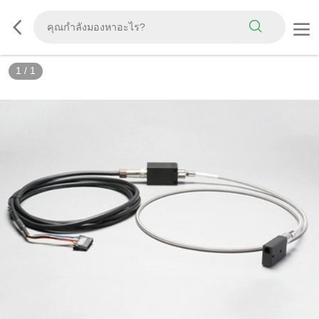
1
/
1