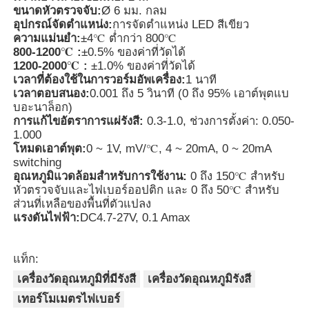
ขนาดหัวตรวจจับ:
Ø 6 มม. กลม
อุปกรณ์จัดตำแหน่ง:
การจัดตำแหน่ง LED สีเขียว
ความแม่นยำ:
±4℃ ต่ำกว่า 800℃
เกี่ยวกับเรา
800-1200℃ :
±0.5% ของค่าที่วัดได้
1200-2000℃ :
±1.0% ของค่าที่วัดได้
เวลาที่ต้องใช้ในการวอร์มอัพเครื่อง:
1 นาที
ทัวร์โรงงาน
เวลาตอบสนอง:
0.001 ถึง 5 วินาที (0 ถึง 95% เอาต์พุตแบ
บอะนาล็อก)
การแก้ไขอัตราการแผ่รังสี:
0.3-1.0, ช่วงการตั้งค่า: 0.050-
ควบคุมคุณภาพ
1.000
โหมดเอาต์พุต:
0 ~ 1V, mV/℃, 4 ~ 20mA, 0 ~ 20mA
switching
ติดต่อเรา
อุณหภูมิแวดล้อมสำหรับการใช้งาน:
0 ถึง 150℃ สำหรับ
หัวตรวจจับและไฟเบอร์ออปติก และ 0 ถึง 50℃ สำหรับ
ส่วนที่เหลือของพื้นที่ตัวแปลง
ข่าว
แรงดันไฟฟ้า:
DC4.7-27V, 0.1 Amax
กรณีแสดง
แท็ก:
เครื่องวัดอุณหภูมิที่มีรังสี
เครื่องวัดอุณหภูมิรังสี
เทอร์โมเมตรไฟเบอร์
ขออ้าง