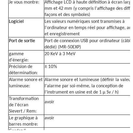
Je vous montre:
Affichage LCD à haute définition à écran larg
mm et 42 mm (y compris l'affichage des diffé
façons et des symboles)
Logiciel
Les valeurs numériques sont transmises à
l'ordinateur en temps réel pour affichage, an
et enregistrement
Port de sortie
Port de connexion USB pour ordinateur (câbl
dédié) (MR-50EXP)
gamme
20 KeV à 3 MeV
d'énergie:
± 10%
Précision de
détermination:
Alarme sonore et
Alarme sonore et lumineuse (définir la valeur
lumineuse:
l'alarme par soi-même, la conception de
l'instrument en usine est de 1 μ Sv / h)
Transformation
avoir
de l'écran
Sievert / Rem:
Le graphique à
avoir
barres montre:
Gardez l'