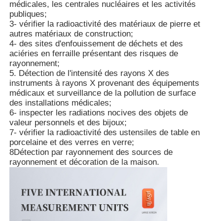
médicales, les centrales nucléaires et les activités
publiques;
3- vérifier la radioactivité des matériaux de pierre et
Détecteur de rayonnement nucléaire
autres matériaux de construction;
4- des sites d'enfouissement de déchets et des
aciéries en ferraille présentant des risques de
Dosimètre personnel
rayonnement;
5. Détection de l'intensité des rayons X des
instruments à rayons X provenant des équipements
capteur de rayon de x
médicaux et surveillance de la pollution de surface
des installations médicales;
6- inspecter les radiations nocives des objets de
Système de surveillance des radiations nucléaires
valeur personnels et des bijoux;
7- vérifier la radioactivité des ustensiles de table en
porcelaine et des verres en verre;
détecteur de radon
8Détection par rayonnement des sources de
rayonnement et décoration de la maison.
Moniteur d'ions négatifs atmosphériques
Détecteur de PM2.5