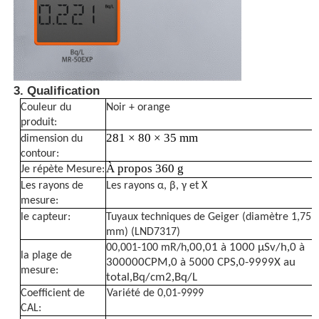
Thermomètre à fibre optique
Détecteur d'émissivité infrarouge
3. Qualification
Couleur du
Noir + orange
produit:
281 × 80 × 35 mm
dimension du
contour:
À propos
360 g
Je répète
Mesure:
Les rayons de
Les rayons α, β, γ et Χ
mesure:
le capteur:
Tuyaux techniques de Geiger (diamètre 1,75 ′′
mm) (LND7317)
,
,
00,01 à 1000 μSv/h
0 à
00,001-100 mR/h
la plage de
,
,
300000CPM
0 à 5000 CPS
0-9999X au
mesure:
,
,
total
Bq/cm2
Bq/L
Coefficient de
Variété de 0,01-9999
CAL: