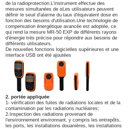
de la radioprotection.L'instrument effectue des
mesures simultanées de αLes utilisateurs peuvent
définir le seuil d'alarme du taux d'équivalent dose en
A propos de nous
fonction des besoins d'utilisation.Une technologie de
compensation énergétique avancée est adoptée, ce
qui rend la mesure MR-50 EXP de différents rayons
Visite d'usine
d'énergie très précise pour répondre aux besoins de
différents utilisateurs.
De nouvelles fonctions logicielles supérieures et une
Contrôle de la qualité
interface USB ont été ajoutées
Contact
nouvelles
2. portée appliquée
1- vérification des fuites de radiations locales et de la
Les cas le montrent
contamination par les radiations nucléaires;
2.Inspection des radiations provenant de
l'environnement environnant, y compris les entrepôts,
les ports, les installations douanières, les installations
Demande de soumission