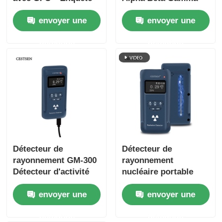
nucléaire et
CESTSEN avec
envoyer une
envoyer une
surveillance des
logiciel informatique
radiations
supérieur
demande
demande
Détecteur de
Détecteur de
rayonnement GM-300
rayonnement
Détecteur d'activité
nucléaire portable
radioactive nucléaire
GM-300 pour rayons
envoyer une
envoyer une
Bq/Cm2 Détecteur de
alpha, bêta, gamma et
rayonnement
X
demande
demande
nucléaire