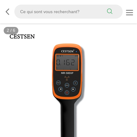
2
/
6