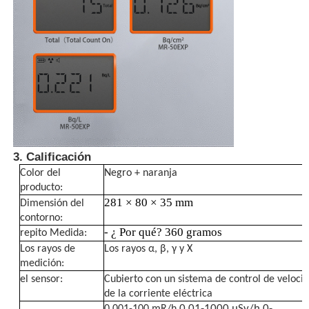
Termómetro de fibra óptica
Detector de emisividad infrarroja
3. Calificación
Color del
Negro + naranja
producto:
281 × 80 × 35 mm
Dimensión del
contorno:
- ¿ Por qué?
360 gramos
repito
Medida:
Los rayos de
Los rayos α, β, γ y Χ
medición:
el sensor:
Cubierto con un sistema de control de veloci
de la corriente eléctrica
,
,
0.01-1000 μSv/h
0-
0.001-100 mR/h