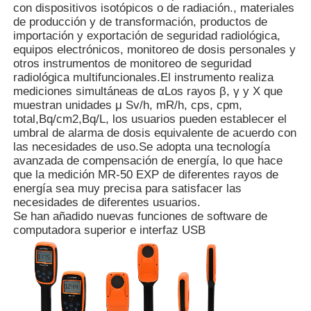
con dispositivos isotópicos o de radiación., materiales
de producción y de transformación, productos de
importación y exportación de seguridad radiológica,
Sobre nosotros
equipos electrónicos, monitoreo de dosis personales y
otros instrumentos de monitoreo de seguridad
radiológica multifuncionales.El instrumento realiza
Visita a la fábrica
mediciones simultáneas de αLos rayos β, γ y Χ que
muestran unidades μ Sv/h, mR/h, cps, cpm,
total,Bq/cm2,Bq/L, los usuarios pueden establecer el
Control de Calidad
umbral de alarma de dosis equivalente de acuerdo con
las necesidades de uso.Se adopta una tecnología
avanzada de compensación de energía, lo que hace
Contacto
que la medición MR-50 EXP de diferentes rayos de
energía sea muy precisa para satisfacer las
necesidades de diferentes usuarios.
Se han añadido nuevas funciones de software de
noticias
computadora superior e interfaz USB
Los casos muestran
Solicitar una cotización