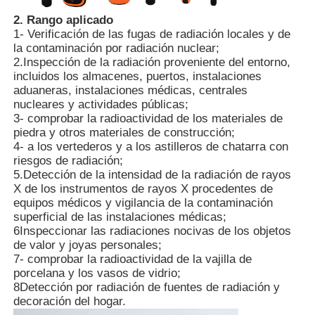
2. Rango aplicado
1- Verificación de las fugas de radiación locales y de
Detector de radiación nuclear
la contaminación por radiación nuclear;
2.Inspección de la radiación proveniente del entorno,
incluidos los almacenes, puertos, instalaciones
Dosímetro personal
aduaneras, instalaciones médicas, centrales
nucleares y actividades públicas;
3- comprobar la radioactividad de los materiales de
sensor del rayo de x
piedra y otros materiales de construcción;
4- a los vertederos y a los astilleros de chatarra con
riesgos de radiación;
Sistema de vigilancia de la radiación nuclear
5.Detección de la intensidad de la radiación de rayos
X de los instrumentos de rayos X procedentes de
equipos médicos y vigilancia de la contaminación
detector del radón
superficial de las instalaciones médicas;
6Inspeccionar las radiaciones nocivas de los objetos
de valor y joyas personales;
7- comprobar la radioactividad de la vajilla de
Monitor de iones negativos atmosféricos
porcelana y los vasos de vidrio;
8Detección por radiación de fuentes de radiación y
decoración del hogar.
Detector de PM2.5