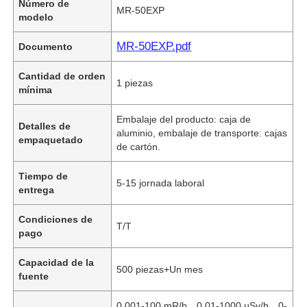
Número de
MR-50EXP
modelo
MR-50EXP.pdf
Documento
Cantidad de orden
1 piezas
mínima
Embalaje del producto: caja de
Detalles de
aluminio, embalaje de transporte: cajas
empaquetado
de cartón.
Tiempo de
5-15 jornada laboral
entrega
Condiciones de
T/T
pago
Capacidad de la
500 piezas+Un mes
fuente
0,001-100 mR/h、0,01-1000 µSv/h、0-