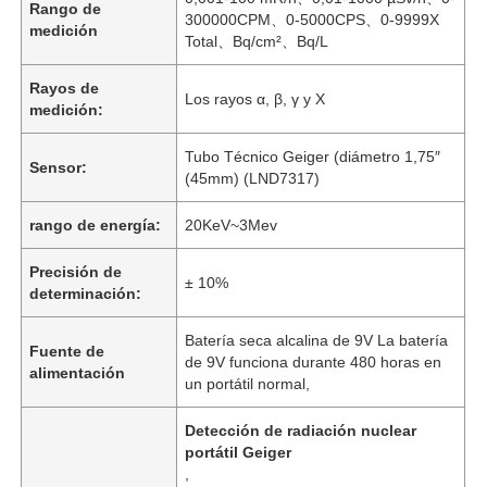
Rango de
300000CPM、0-5000CPS、0-9999X
medición
Total、Bq/cm²、Bq/L
Rayos de
Los rayos α, β, γ y Χ
medición:
Tubo Técnico Geiger (diámetro 1,75″
Sensor:
(45mm) (LND7317)
rango de energía:
20KeV~3Mev
Precisión de
± 10%
determinación:
Batería seca alcalina de 9V La batería
Fuente de
de 9V funciona durante 480 horas en
alimentación
un portátil normal,
Detección de radiación nuclear
portátil Geiger
,