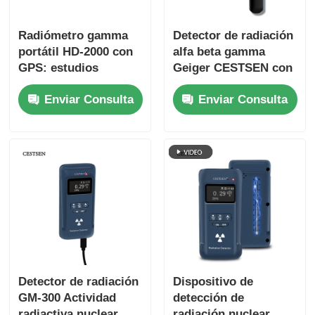
Radiómetro gamma
Detector de radiación
portátil HD-2000 con
alfa beta gamma
GPS: estudios
Geiger CESTSEN con
nucleares y
software de
Enviar Consulta
Enviar Consulta
monitoreo de
computadora
radiación
superior
Detector de radiación
Dispositivo de
GM-300 Actividad
detección de
radiactiva nuclear
radiación nuclear