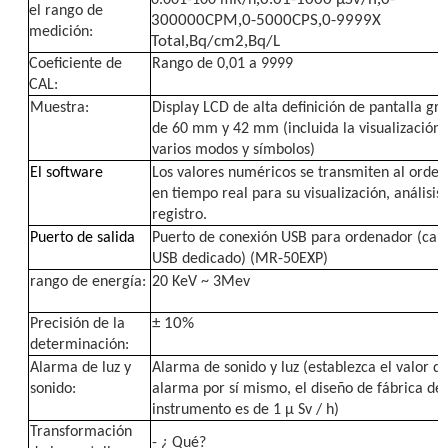
el rango de
,
,
300000CPM
0-5000CPS
0-9999X
medición:
,
,
Total
Bq/cm2
Bq/L
Coeficiente de
Rango de 0,01 a 9999
CAL:
Muestra:
Display LCD de alta definición de pantalla gr
de 60 mm y 42 mm (incluida la visualización 
varios modos y símbolos)
El software
Los valores numéricos se transmiten al orde
en tiempo real para su visualización, análisis 
registro.
Puerto de salida
Puerto de conexión USB para ordenador (cab
USB dedicado) (MR-50EXP)
rango de energía:
20 KeV ~ 3Mev
± 10%
Precisión de la
determinación:
Alarma de luz y
Alarma de sonido y luz (establezca el valor d
sonido:
alarma por sí mismo, el diseño de fábrica del
instrumento es de 1 μ Sv / h)
Transformación
- ¿ Qué?