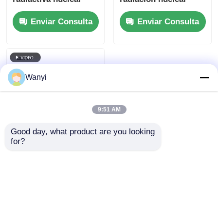
Bq/Cm2 Detector de
portátil GM-300 para
Enviar Consulta
Enviar Consulta
radiación nuclear
rayos X alfa beta
gamma
Wanyi
9:51 AM
Good day, what product are you looking 
for?
Detector de radiación
nuclear portátil MR-
50 Geiger Counter de
20KeV-3Mev
Enviar Consulta