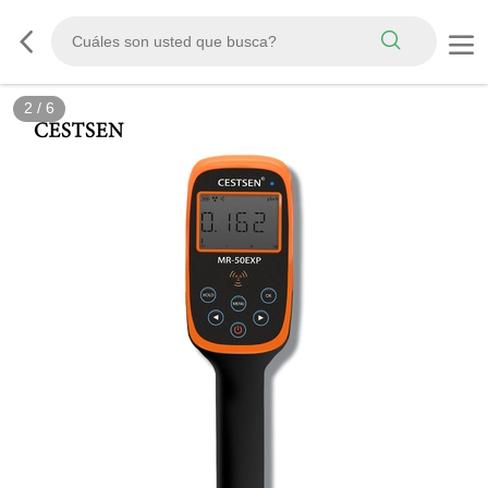
2
/
6