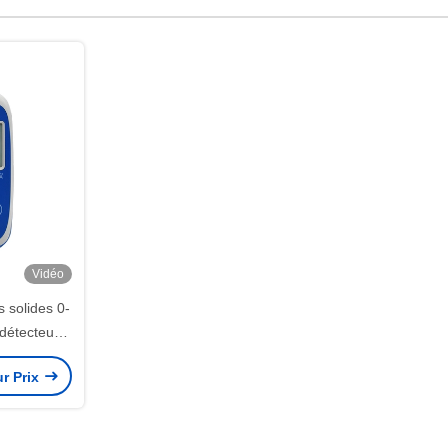
Vidéo
s solides 0-
détecteur
planches et
ur Prix
oudre