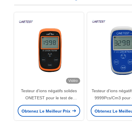
Vidéo
Testeur d'ions négatifs solides
Testeur d'ions négatif
ONETEST pour le test de
9999Pcs/Cm3 pour 
revêtement de poudre/feuille
d'ions négatifs pour 
Obtenez Le Meilleur Prix
Obtenez Le Meille
d'ions négatifs
carreaux en p