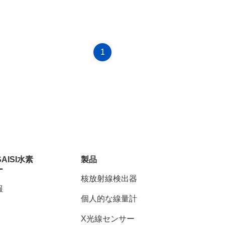
1
SAISI水素
製品
ー
核放射線検出器
報
個人的な線量計
X光線センサー