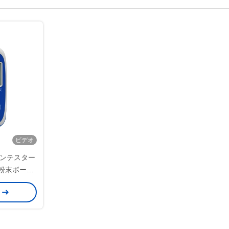
ビデオ
イオンテスター
粉末ボード
ル用
せ