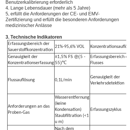
Benutzerkalibrierung erforderlich
4. Lange Lebensdauer (mehr als 5 Jahre)
5, erfüllt die Anforderungen der CE- und EMV-
Über uns
Zertifizierung und erfüllt die besonderen Anforderungen
medizinischer Anlässe
Fabrik Tour
3. Technische Indikatoren
Erfassungsbereich der
21%-95,6% VOL
Konzentrationsauflö
Sauerstoffkonzentration
Qualitätskontrolle
(
±1,5% FS @
5 -
Genauigkeit der
Erfassungsbereich d
)
55
℃
Konzentrationserfassung
Flusses
Kontakt
Genauigkeit der
Flussauflösung
0,1L/min
Verkehrsdetektion
Nachrichten
Wasserentfernung
(keine
Anforderungen an das
Die Fälle zeigen
Kondensation)
Erfassungszyklus
Proben-Gas
Staubfiltration (<1
u m)
Referenzen
Nach dem