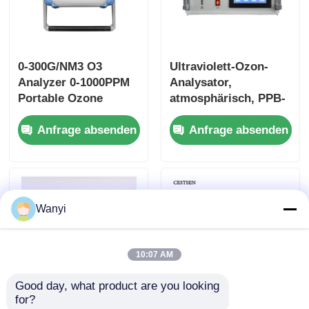
Glasfaser-Thermometer
0-300G/NM3 O3
Ultraviolett-Ozon-
Infrarot-Emissionsmelder
Analyzer 0-1000PPM
Analysator,
Portable Ozone
atmosphärisch, PPB-
Analyzer Ultraviolet
Pegel,
Anfrage absenden
Anfrage absenden
Ozongasanalysator
Wanyi
10:07 AM
Good day, what product are you looking 
for?
Wandmontierter
Ultraviolett-