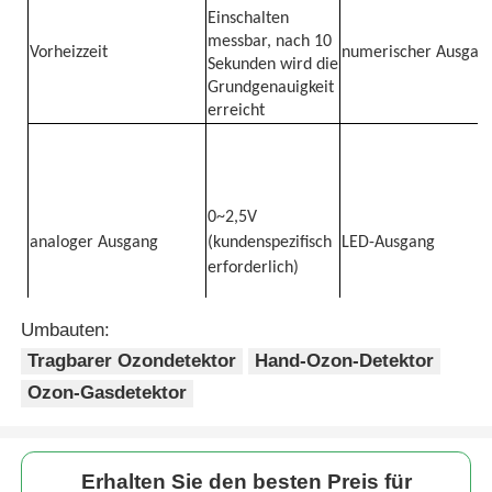
Einschalten
messbar, nach 10
Vorheizzeit
numerischer Ausgan
Kernstrahlungsdetektor
Sekunden wird die
Grundgenauigkeit
erreicht
Persönliches Dosimeter
x-Strahln-Sensor
0~2,5V
analoger Ausgang
(kundenspezifisch
LED-Ausgang
Kernstrahlungsüberwachungssystem
erforderlich)
Umbauten:
Radondetektor
Tragbarer Ozondetektor
Hand-Ozon-Detektor
Der Pfeil auf dem
Richtung des Ein- und
Ozon-Gasdetektor
Band zeigt die
Arbeitstemperatur
Atmosphärischer Negativ-Ionen-Monitor
Auslasses der Luft
Richtung an
Lagertemperatur
-5~65℃
relative Luftfeuchtigk
PM2,5-Detektor
Erhalten Sie den besten Preis für