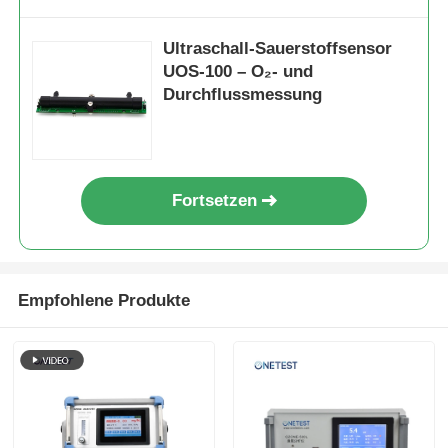
maximaler Druck
150 kPa
Arbeitsstromversorg
Staub-Partikel-Zähler
Ultraschall-Sauerstoffsensor
UOS-100 – O₂- und
Durchflussmessung
Partikelsensor
Überwachungsgerät für die Luftqualität
Fortsetzen
System zur Überwachung der Außenluftqualität
Empfohlene Produkte
Negativ-Ionen-Detektor
Ozon-Detektor
Taiwan Huibo Ultraschallinstrumenten-Serie