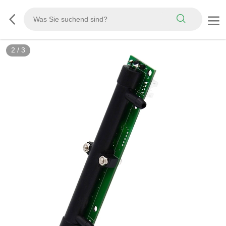
2
/
3