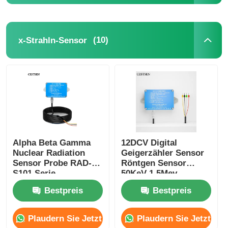
Über uns
(10)
x-Strahln-Sensor
Fabrik Tour
Qualitätskontrolle
Kontakt
Alpha Beta Gamma
12DCV Digital
Nuclear Radiation
Geigerzähler Sensor
Nachrichten
Sensor Probe RAD-
Röntgen Sensor
S101 Serie
50KeV-1.5Mev
Bestpreis
Bestpreis
Alle Fälle
Plaudern Sie Jetzt
Plaudern Sie Jetzt
Referenzen