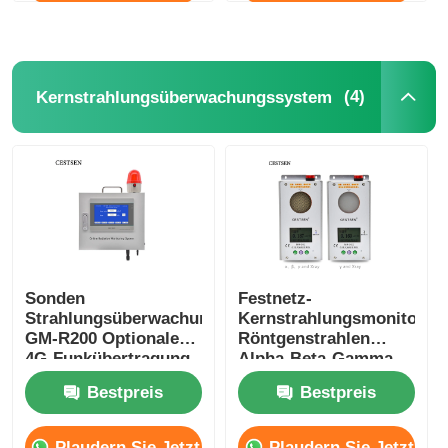
Kernstrahlungsdetektor
(4)
Kernstrahlungsüberwachungssystem
Persönliches Dosimeter
x-Strahln-Sensor
Kernstrahlungsüberwachungssystem
Sonden
Festnetz-
Radondetektor
Strahlungsüberwachungssystem
Kernstrahlungsmonitor
GM-R200 Optionale
Röntgenstrahlen
4G-Funkübertragung
Alpha-Beta-Gamma-
Atmosphärischer Negativ-Ionen-Monitor
Strahlungsmonitor
Bestpreis
Bestpreis
PM2,5-Detektor
Plaudern Sie Jetzt
Plaudern Sie Jetzt