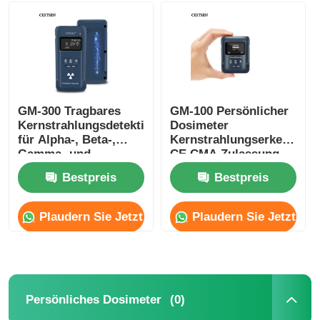
GM-300 Tragbares
GM-100 Persönlicher
Kernstrahlungsdetektionsgerät
Dosimeter
für Alpha-, Beta-,
Kernstrahlungserkennung
Gamma- und
CE CMA Zulassung
Röntgenstrahlen
Bestpreis
Bestpreis
Plaudern Sie Jetzt
Plaudern Sie Jetzt
Startseite
Produkte
(0)
Persönliches Dosimeter
Videos