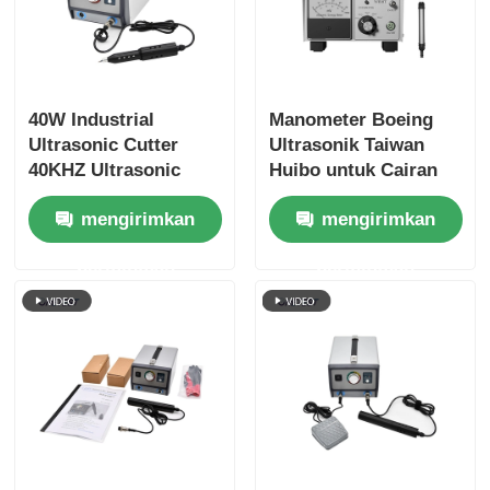
40W Industrial
Manometer Boeing
Ultrasonic Cutter
Ultrasonik Taiwan
40KHZ Ultrasonic
Huibo untuk Cairan
Knife Cutter UC-60N-
Korosif
mengirimkan
mengirimkan
03
permintaan
permintaan