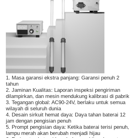
Tentang kita
Wisata pabrik
Kontrol kualitas
Hubungi kami
1. Masa garansi ekstra panjang: Garansi penuh 2
tahun
2. Jaminan Kualitas: Laporan inspeksi pengiriman
Berita
dilampirkan, dan mesin mendukung kalibrasi di pabrik
3. Tegangan global: AC90-24V, berlaku untuk semua
wilayah di seluruh dunia
4. Desain sirkuit hemat daya: Daya tahan baterai 12
Tampilkan Kasus
jam dengan pengisian penuh
5. Prompt pengisian daya: Ketika baterai terisi penuh,
lampu merah akan berubah menjadi hijau
Quote request suatu