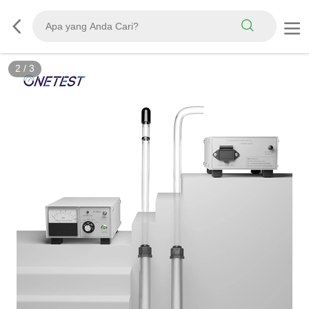
2
/
3