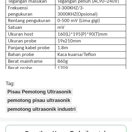
Tegangan masukan
Tegangan penuh (AC90~240V)
Frekuensi
3-300KHZ/3-
)
Penghitung Partikel Debu
pengukuran
3000KHZ(Opsional
Rentang pengukuran
0-500 mV (Lima gigi)
Satuan
mV
Sensor materi partikulat
Ukuran host
160(L)*195(P)*90(T)mm
Ukuran probe
19x210mm
Panjang kabel probe
1.8m
Alat Pemantau Kualitas Udara
Bahan probe
Kaca kuarsa/Teflon
Berat mainframe
860g
Berat probe
1709
Sistem pemantauan kualitas udara luar
Tag:
Detektor Ion Negatif
Pisau Pemotong Ultrasonik
pemotong pisau ultrasonik
Detektor Ozon
pemotong ultrasonik industri
Seri Instrumen Ultrasonik Taiwan Huibo