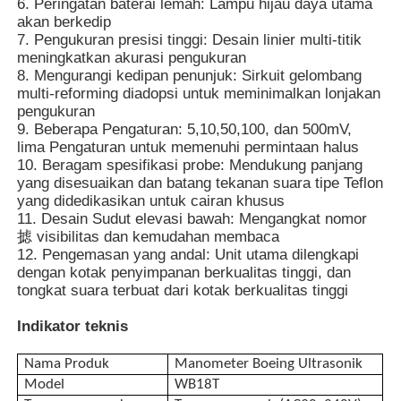
6. Peringatan baterai lemah: Lampu hijau daya utama
akan berkedip
7. Pengukuran presisi tinggi: Desain linier multi-titik
Detektor Radiasi Nuklir
meningkatkan akurasi pengukuran
8. Mengurangi kedipan penunjuk: Sirkuit gelombang
multi-reforming diadopsi untuk meminimalkan lonjakan
dosimeter pribadi
pengukuran
9. Beberapa Pengaturan: 5,10,50,100, dan 500mV,
lima Pengaturan untuk memenuhi permintaan halus
Sensor Sinar-X
10. Beragam spesifikasi probe: Mendukung panjang
yang disesuaikan dan batang tekanan suara tipe Teflon
yang didedikasikan untuk cairan khusus
Sistem Pemantauan Radiasi Nuklir
11. Desain Sudut elevasi bawah: Mengangkat nomor
摅 visibilitas dan kemudahan membaca
12. Pengemasan yang andal: Unit utama dilengkapi
dengan kotak penyimpanan berkualitas tinggi, dan
detektor radon
tongkat suara terbuat dari kotak berkualitas tinggi
Indikator teknis
Monitor ion negatif atmosfer
Nama Produk
Manometer Boeing Ultrasonik
Model
WB18T
Detektor PM2,5