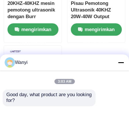
20KHZ-40KHZ mesin
Pisau Pemotong
pemotong ultrasonik
Ultrasonik 40KHZ
dengan Burr
20W-40W Output
Perawatan bahan
AC100V-240V
mengirimkan
mengirimkan
Toner Klem
permintaan
permintaan
Wanyi
3:03 AM
Good day, what product are you looking 
for?
Pengukur Tekanan
Ultrasonik WB18T 3-
300KHZ/3-3000KHZ 0-
500MV Lima Gigi