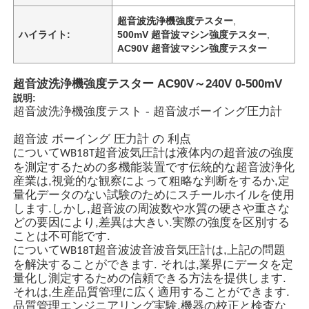
超音波洗浄機強度テスター
,
ハイライト:
500mV 超音波マシン強度テスター
,
AC90V 超音波マシン強度テスター
超音波洗浄機強度テスター AC90V～240V 0-500mV
説明:
超音波洗浄機強度テスト - 超音波ボーイング圧力計
超音波 ボーイング 圧力計 の 利点
について
超音波気圧計は液体内の超音波の強度
WB18T
を測定するための多機能装置です伝統的な超音波浄化
産業は,視覚的な観察によって粗略な判断をするか,定
量化データのない試験のためにスチールホイルを使用
します.しかし,超音波の周波数や水質の硬さや重さな
どの要因により,差異は大きい.実際の強度を区別する
ことは不可能です.
について
超音波波音波音気圧計は,上記の問題
WB18T
を解決することができます. それは,業界にデータを定
量化し測定するための信頼できる方法を提供します.
それは,生産品質管理に広く適用することができます.
品質管理エンジニアリング実験,機器の校正と検査な