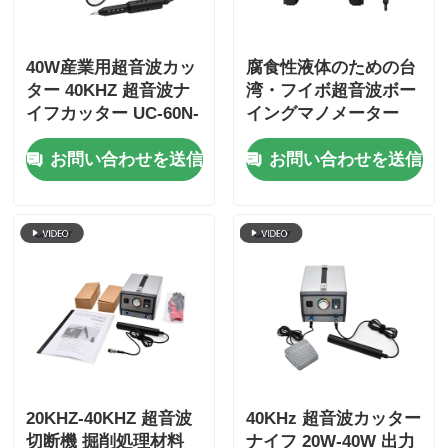
光ファイバー温度計
40W産業用超音波カッ
腐食性液体のための台
ター 40KHZ 超音波ナ
湾・フイボ超音波ボー
赤外線放射率測定器
イフカッター UC-60N-
イングマノメーター
03
お問い合わせを送信
お問い合わせを送信
20KHZ-40KHZ 超音波
40KHz 超音波カッター
切断機 掘削処理材料
ナイフ 20W-40W 出力