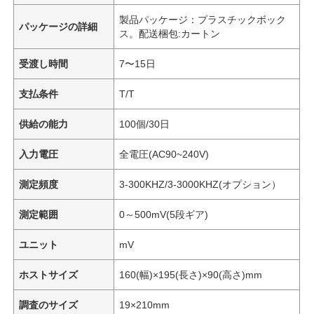
製品パッケージ：プラスチックボック
パッケージの詳細
ス。配送梱包:カートン
受渡し時間
7〜15日
支払条件
T/T
供給の能力
100個/30日
入力電圧
全電圧(AC90~240V)
測定頻度
3-300KHZ/3-3000KHZ(オプション）
測定範囲
0～500mV(5段ギア)
ユニット
mV
ホストサイズ
160(幅)×195(長さ)×90(高さ)mm
調査のサイズ
19×210mm