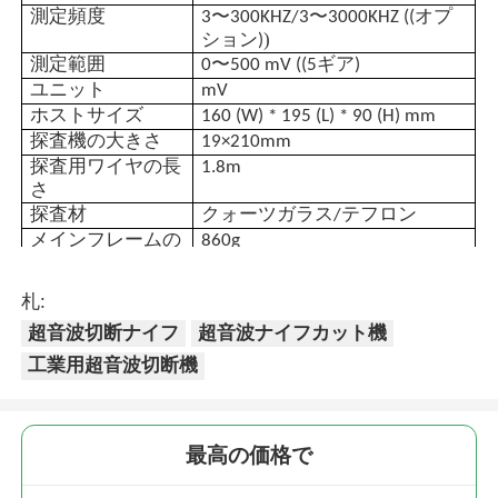
測定頻度
3〜300KHZ/3〜3000KHZ ((オプ
)
ション)
核放射線検出器
測定範囲
0〜500 mV ((5ギア)
ユニット
mV
ホストサイズ
160 (W) * 195 (L) * 90 (H) mm
個人的な線量計
探査機の大きさ
19×210mm
探査用ワイヤの長
1.8m
さ
x光線センサー
探査材
クォーツガラス/テフロン
メインフレームの
860g
重量
原子力放射線監視システム
探査機の重量
1709
札:
超音波切断ナイフ
超音波ナイフカット機
ラドンの探知器
工業用超音波切断機
大気負イオンモニター
最高の価格で
PM2.5検出器