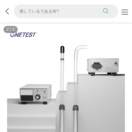
2
/
3