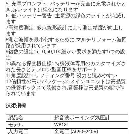
5. 充電プロンプト: バッテリーが完全に充電されたと
き,赤いライトは緑色になります
6. 低バッテリー警告: 主電源の緑色のライトが点滅し
企業情報
ます
7高精度測定: 多点線形設計により測定精度が向上し
ます
会社案内
8測定波幅を最小化するために,マルチリフォーム波回
路が採用されています.
9複数の設定:5,10,50,100細かい要求を満たす5つの設
品質管理
定
10異なる探査機仕様: 特殊液体専用のカスタマイズさ
れた長さとテフロン型音圧棒をサポート
お問い合わせ
11角度設計: リフティング番号 視力と読みやすい
12信頼性の高いパッケージ: メインユニットは高品質
の保管ボックスで装備され,音響棒は高品質の箱で作
ニュース
られています
技術指標
ケースを表示
製品名
超音波ボーイング気圧計
モデル
WB18T
見積依頼
入力電圧
全電圧 (AC90~240V)