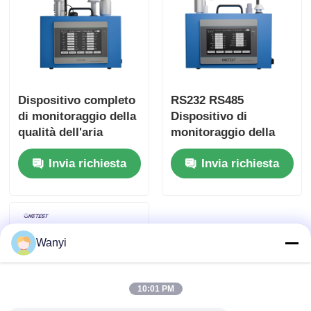
Dispositivo completo
RS232 RS485
di monitoraggio della
Dispositivo di
qualità dell'aria
monitoraggio della
Monossido di
qualità dell'aria GPRS
Invia richiesta
Invia richiesta
carbonio Monitor
Monitor di
della qualità dell'aria
inquinamento della
qualità dell'aria
Wanyi
10:01 PM