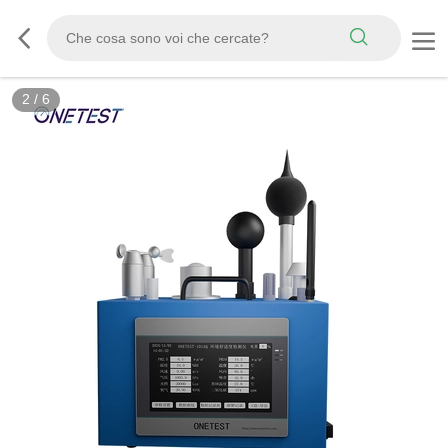
2
/
6