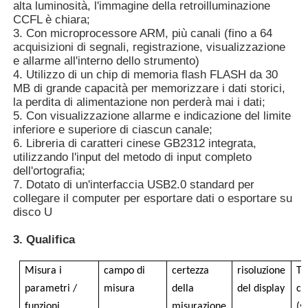
alta luminosità, l'immagine della retroilluminazione
CCFL è chiara;
3. Con microprocessore ARM, più canali (fino a 64
Rilevatore di radiazioni nucleari
acquisizioni di segnali, registrazione, visualizzazione
e allarme all'interno dello strumento)
4. Utilizzo di un chip di memoria flash FLASH da 30
Dosimetro personale
MB di grande capacità per memorizzare i dati storici,
la perdita di alimentazione non perderà mai i dati;
5. Con visualizzazione allarme e indicazione del limite
sensore del raggio di x
inferiore e superiore di ciascun canale;
6. Libreria di caratteri cinese GB2312 integrata,
utilizzando l'input del metodo di input completo
Sistema di monitoraggio delle radiazioni nucleari
dell'ortografia;
7. Dotato di un'interfaccia USB2.0 standard per
collegare il computer per esportare dati o esportare su
rivelatore del radon
disco U
3. Qualifica
Monitor degli ioni negativi atmosferici
Misura i
campo di
certezza
risoluzione
T
parametri /
misura
della
del display
co
Detettore di PM2,5
funzioni
misurazione
(s