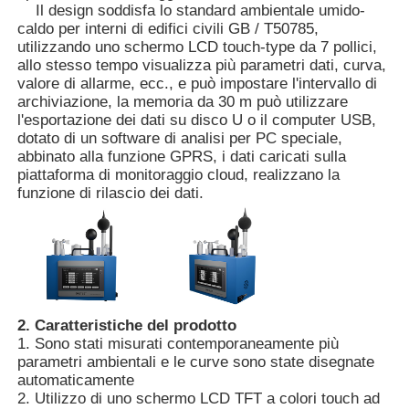
Il design soddisfa lo standard ambientale umido-
caldo per interni di edifici civili GB / T50785,
utilizzando uno schermo LCD touch-type da 7 pollici,
Chi siamo
allo stesso tempo visualizza più parametri dati, curva,
valore di allarme, ecc., e può impostare l'intervallo di
archiviazione, la memoria da 30 m può utilizzare
Fatory Tour
l'esportazione dei dati su disco U o il computer USB,
dotato di un software di analisi per PC speciale,
abbinato alla funzione GPRS, i dati caricati sulla
Controllo di qualità
piattaforma di monitoraggio cloud, realizzano la
funzione di rilascio dei dati.
Contattaci
notizie
2. Caratteristiche del prodotto
I casi dimostrano
1. Sono stati misurati contemporaneamente più
parametri ambientali e le curve sono state disegnate
automaticamente
2. Utilizzo di uno schermo LCD TFT a colori touch ad
Richiedere un preventivo