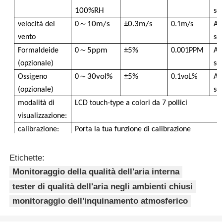
100%RH
se
Termometro a fibra ottica
～
10m/s
±0.3m/s
velocità del
0
0.1m/s
Am
vento
se
～
5ppm
±5%
Formaldeide
0
0.001PPM
Am
Detettore di emissività a infrarossi
(opzionale)
se
～
30vol%
±5%
Ossigeno
0
0.1voL%
Am
(opzionale)
se
modalità di
LCD touch-type a colori da 7 pollici
visualizzazione:
calibrazione:
Porta la tua funzione di calibrazione
uscita del
L'RS232 o RS485 o GPRS è opzionale
segnale:
Etichette:
Esportazione
Esportazione USB PC o esportazione su disco 
Monitoraggio della qualità dell'aria interna
dati:
tester di qualità dell'aria negli ambienti chiusi
software:
Software di analisi dati per computer a gioca
monitoraggio dell'inquinamento atmosferico
Piattaforma
La funzione di visualizzazione dei dati WEB de
cloud
piattaforma cloud (trasmissione wireless GPR