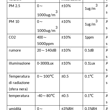
～
3
±10%
PM 2.5
0
Am
1ug/m
Contatore della particelle di polvere
3
se
1000ug/m
～
3
±10%
PM 10
0
Am
1ug/m
Sensore di particolato
3
se
1000ug/m
～
±10%
CO2
400
1ppm
Am
Dispositivo di monitoraggio della qualità dell'aria
5000ppm
se
～
140dB
±10%
rumore
20
0.1dB
Am
se
Sistema di monitoraggio della qualità dell'aria esterna
±10%
illuminazione
0-3000Lux
0.1Lux
Am
se
Rilevatore di ioni negativi
～
100℃
±0.5
Temperatura
0
0.1℃
Am
di radiazione
se
Detettore di ozono
(sfera nera)
～
80℃
±0.5
temperatura
-40
0.1℃
Am
se
Taiwan Huibo Ultrasonic Instrument Series
～
±3%RH
umidità
0
0.1%RH
Am