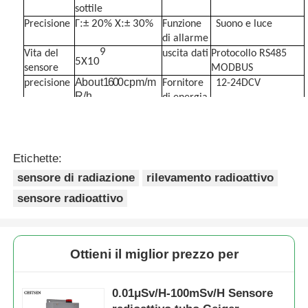
sottile
:
:
Γ
± 20%
X
± 30%
Precisione
Funzione
Suono e luce
Rilevatore di radiazioni nucleari
di allarme
9
Protocollo RS485
Vita del
uscita dati
5X10
MODBUS
sensore
Dosimetro personale
A b o u t 1600 c p m / m
precisione
Fornitore
12-24DCV
R / h
di energia
corrente
25-70 mA
misura
18.7x90x4.7cm
sensore del raggio di x
operativa
ambiente
-20°C a 60°C
dopo la
L'intera macchina
di lavoro
consegna
è garantita per un
Etichette:
Sistema di monitoraggio delle radiazioni nucleari
anno.
sensore di radiazione
rilevamento radioattivo
sensore radioattivo
rivelatore del radon
Ottieni il miglior prezzo per
Monitor degli ioni negativi atmosferici
0.01μSv/H-100mSv/H Sensore
Detettore di PM2,5