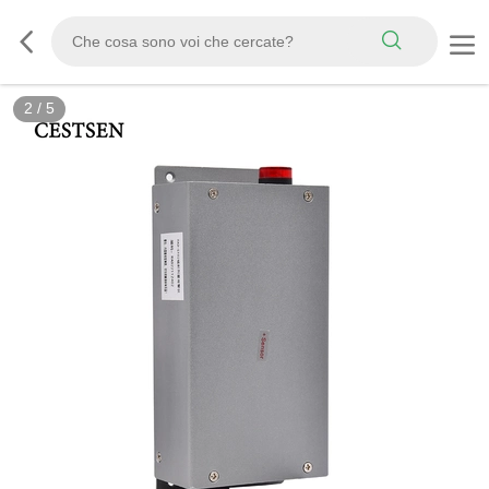
2
/
5