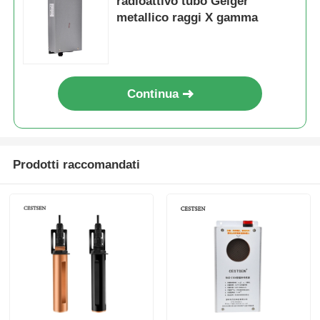
radioattivo tubo Geiger
metallico raggi X gamma
Contatore della particelle di polvere
Sensore di particolato
Continua
Dispositivo di monitoraggio della qualità dell'aria
Prodotti raccomandati
Sistema di monitoraggio della qualità dell'aria esterna
Rilevatore di ioni negativi
Detettore di ozono
Taiwan Huibo Ultrasonic Instrument Series