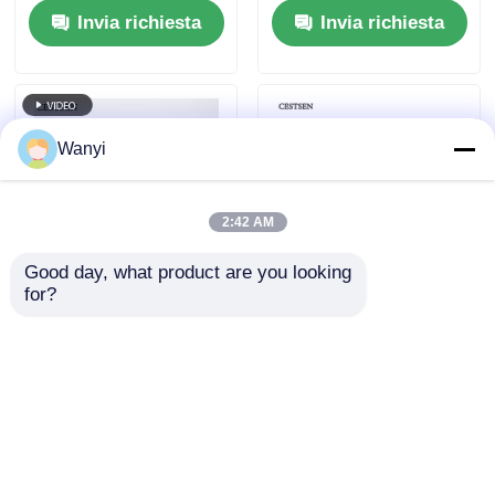
Invia richiesta
Invia richiesta
sommergibili del
X gamma,
bacino di
certificazione CE
decadimento della
medicina nucleare
per le acque reflue
Wanyi
radioattive
2:42 AM
Good day, what product are you looking 
for?
Sensore Contatore
Sensore Nucleare per
Geiger Digitale
Acque Reflue
12DCV Rilevatore
Radioattivo
Raggi X 50KeV-
40KeV~1.5Mev,
Invia richiesta
Invia richiesta
1.5Mev
Sensore di Radiazioni
Nucleari