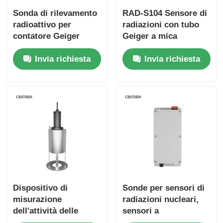
Sonda di rilevamento
RAD-S104 Sensore di
Termometro a fibra ottica
radioattivo per
radiazioni con tubo
contatore Geiger
Geiger a mica
RS485 Modbus per
CESTSEN Allarme
Detettore di emissività a infrarossi
Invia richiesta
Invia richiesta
acqua Serie RAD-
radiazioni nucleari
S201
Dispositivo di
Sonde per sensori di
misurazione
radiazioni nucleari,
dell'attività delle
sensori a
acque reflue
semiconduttori, raggi