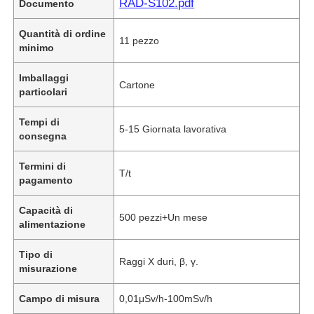
RAD-S102.pdf
Documento
Quantità di ordine
11 pezzo
minimo
Imballaggi
Cartone
particolari
Tempi di
5-15 Giornata lavorativa
consegna
Termini di
T/t
pagamento
Capacità di
500 pezzi+Un mese
alimentazione
Tipo di
Raggi X duri, β, γ.
misurazione
Campo di misura
0,01μSv/h-100mSv/h