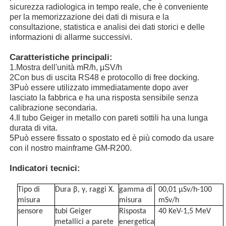
sicurezza radiologica in tempo reale, che è conveniente
per la memorizzazione dei dati di misura e la
consultazione, statistica e analisi dei dati storici e delle
Chi siamo
informazioni di allarme successivi.
Caratteristiche principali:
Fatory Tour
1.Mostra dell'unità mR/h, μSV/h
2Con bus di uscita RS48 e protocollo di free docking.
3Può essere utilizzato immediatamente dopo aver
Controllo di qualità
lasciato la fabbrica e ha una risposta sensibile senza
calibrazione secondaria.
4.Il tubo Geiger in metallo con pareti sottili ha una lunga
Contattaci
durata di vita.
5Può essere fissato o spostato ed è più comodo da usare
con il nostro mainframe GM-R200.
notizie
Indicatori tecnici:
I casi dimostrano
Tipo di
Dura β, γ, raggi X.
gamma di
00,01 μSv/h-100
misura
misura
mSv/h
sensore
tubi Geiger
Risposta
40 KeV-1,5 MeV
Richiedere un preventivo
metallici a parete
energetica