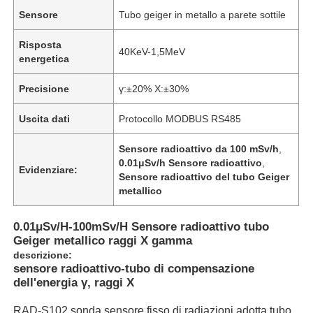
Sensore
Tubo geiger in metallo a parete sottile
Risposta
40KeV-1,5MeV
energetica
Precisione
γ:±20% X:±30%
Uscita dati
Protocollo MODBUS RS485
Sensore radioattivo da 100 mSv/h
,
0.01μSv/h Sensore radioattivo
,
Evidenziare:
Sensore radioattivo del tubo Geiger
metallico
0.01μSv/H-100mSv/H Sensore radioattivo tubo
Geiger metallico raggi X gamma
descrizione:
sensore radioattivo-tubo di compensazione
dell'energia γ, raggi X
RAD-S102 sonda sensore fisso di radiazioni adotta tubo