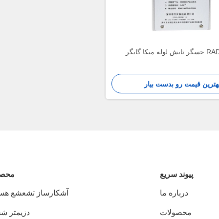
له میکا گایگر
هترین قیمت رو بدست بیار
پيوند سريع
محصو
درباره ما
آشکارساز تشعشع هست
محصولات
دزیمتر 