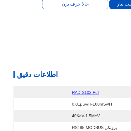
ت بیار
حالا حرف بزن
اطلاعات دقیق
RAD-S102.pdf
0.01μSv/h-100mSv/h
40KeV-1.5MeV
پروتکل RS485 MODBUS