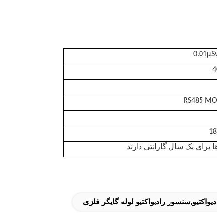
0.01μS
4
18
ا براي يک سال گارانتي دارند