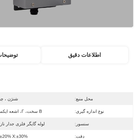
اطلاعات دقیق
توضیحا
محل منبع:
شنژن ، چی
نوع اندازه گیری:
Β سخت، Γ، اشعه ایکس.
سنسور:
لوله گایگر فلزی جدار نا
دقت:
:±20% X:±30%