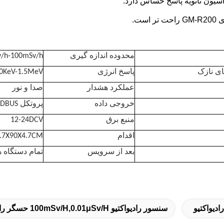
محدوده اندازه گیری
v/h-100mSv/h
ای نازک
پاسخ انرژی
0KeV-1.5MeV
عملکرد هشدار
صدا و نور
پروتکل RS485 MODBUS
خروجی داده
منبع برق
12-24DCV
اقدام
.7X90X4.7CM
بعد از سرویس
تمام دستگاه ه
دیواکتیو
سنسور رادیواکتیو 100mSv/h,0.01μSv/h حسگر رادیواکتیو,سنسور رادیواکتیو لوله گایگر فلزی