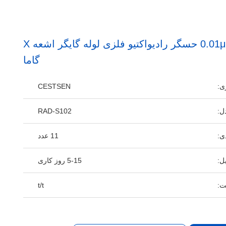
0.01μSv/H-100mSv/H حسگر رادیواکتیو فلزی لوله گایگر اشعه X
گاما
ی:
CESTSEN
ل:
RAD-S102
ی:
11 عدد
ل:
5-15 روز کاری
ت:
t/t