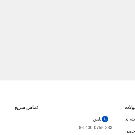
لات
تماس سریع
ه‌ای
تلفن
86-400-0755-383
شخصی