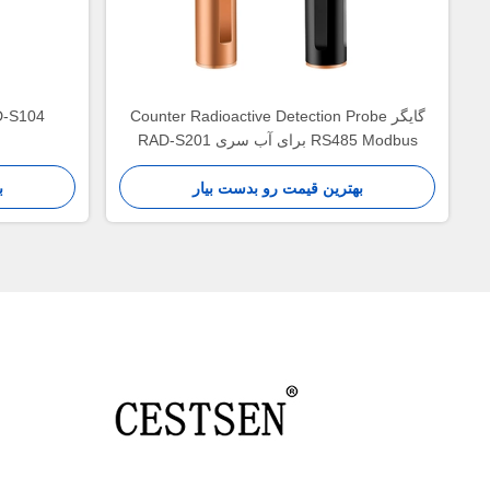
گایگر Counter Radioactive Detection Probe
RAD-S104 حسگر تابش لو
RS485 Modbus برای آب سری RAD-S201
بهترین قیمت رو بدست بیار
ب