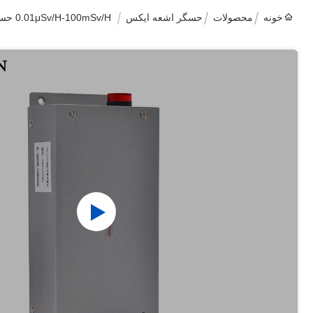
خونه
محصولات
حسگر اشعه ایکس
0.01μSv/H-100mSv/H حسگر رادیواکتیو فلزی لوله گایگر اشعه X گاما