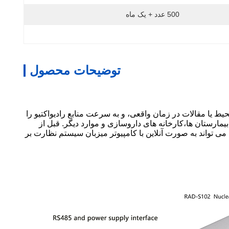
500 عدد + یک ماه
توضیحات محصول
ج تابش ثابت از لوله گایگر فلزی با دیواره نازک استفاده می کند، با داده های پایدار و قابل اعتماد.اشعه های γ و χ در محیط یا مقالات در زمان واقعی، و به سرعت منابع رادیواکتیو را
ارستان ها،کارخانه های داروسازی و موارد دیگر. قبل از
 می توانند مستقیماً داده ها را از طریق پروتکل ارتباطات دیجیتال RS485 بخوانند،و همچنین می تواند به صورت آنلاین با کامپیوتر میزبان سیستم نظارت بر