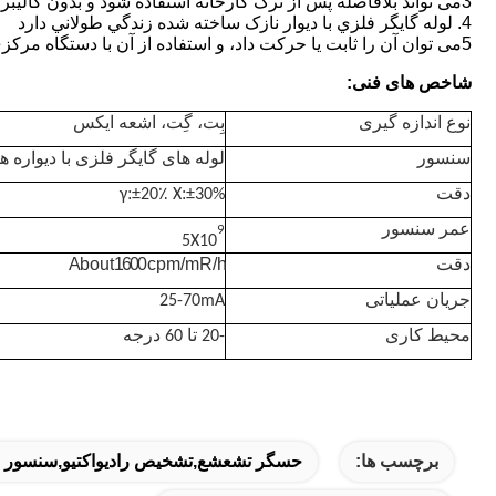
3می تواند بلافاصله پس از ترک کارخانه استفاده شود و بدون کالیبراسیون ثانویه پاسخ حساس دارد.
4. لوله گايگر فلزي با ديوار نازک ساخته شده زندگي طولاني دارد
5می توان آن را ثابت یا حرکت داد، و استفاده از آن با دستگاه مرکزی GM-R200 راحت تر است.
شاخص های فنی:
نوع اندازه گیری
بِت، گِت، اشعه ایکس
سنسور
لوله های گایگر فلزی با دیواره ه
:
:
دقت
±30%
X
±20٪
γ
عمر سنسور
9
5X10
A b o u t 1600 c p m / m R / h
دقت
جریان عملیاتی
25-70mA
محیط کاری
-20 تا 60 درجه
برچسب ها:
حسگر تشعشع,تشخیص رادیواکتیو,سنسور را