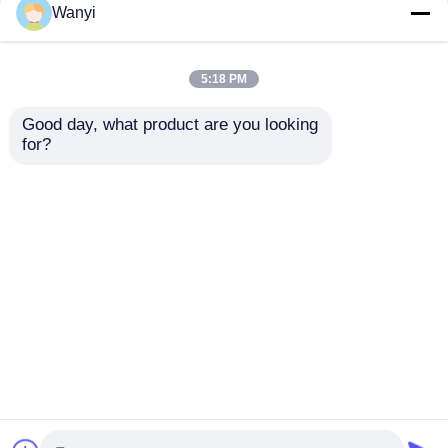
Wanyi
RS232連続ラドン検出
RS485 ラドンガスセン
器 0.1-1750pCi/L連続
サー RAD-17500 フォ
ラドンモニター
トトランジスタ ラドン
ガス検出器
5:18 PM
ベストプライス
ベストプライス
Good day, what product are you looking 
for?
今雑談しなさい
今雑談しなさい
多くを見て下さい
ホーム
企業情報
お問い合わせ
Desktop Site
地図
プライバシーポリシー規約
品質
核放射線検出器
中国工場.Copyright © 2026