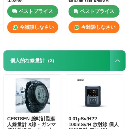
出装置
検出器 MR-50EXP
ベストプライス
ベストプライス
企業情報
今雑談しなさい
今雑談しなさい
会社案内
品質管理
(3)
個人的な線量計
お問い合わせ
ニュース
ケースを表示
CESTSEN 腕時計型個
0.01μSv/H??
人線量計 X線・ガンマ
100mSv/H 放射線 個人
見積依頼