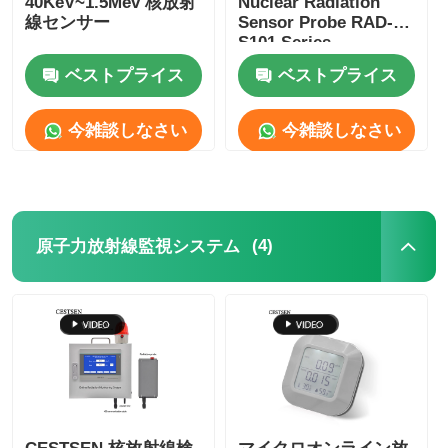
40KeV~1.5Mev 核放射
Nuclear Radiation
線センサー
Sensor Probe RAD-
S101 Series
ほこりのカウンター
ベストプライス
ベストプライス
粒子のセンサー
今雑談しなさい
今雑談しなさい
空気の質モニタリング装置
屋外空気の質監視システム
(4)
原子力放射線監視システム
マイナスイオン検出器
オゾン検出器
台湾・フイボ超音波器系