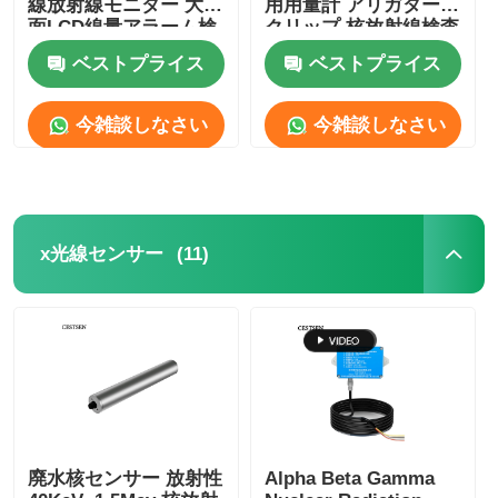
線放射線モニター 大画
用用量計 アリガター
面LCD線量アラーム検
クリップ 核放射線検査
出器付き
器
核放射線検出器
ベストプライス
ベストプライス
今雑談しなさい
今雑談しなさい
個人的な線量計
x光線センサー
(11)
x光線センサー
原子力放射線監視システム
ラドンの探知器
大気負イオンモニター
廃水核センサー 放射性
Alpha Beta Gamma
PM2.5検出器