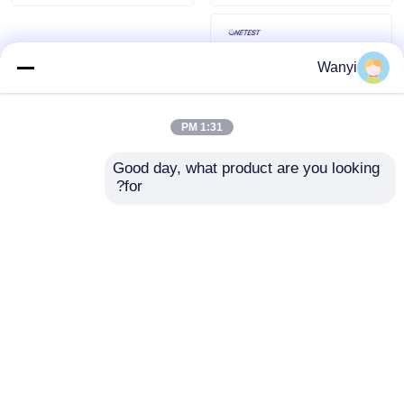
Wanyi
1:31 PM
Good day, what product are you looking 
for?
دستگاه تشخیصی محیط
زیست و سلامت جنگل
های جامع (PM2.5)
ارسال سؤال
خانه
دربارهی ما
تماس با ما
Desktop Site
نقشه سایت
سیاست حفظ حریم خصوصی