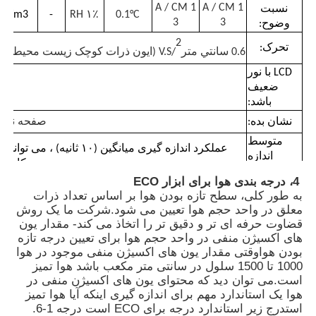
1 A / CM
1 A / CM
نسبت
ug/m3
-
۱٪ RH
0.1°C
3
3
وضوح:
شمارنده ذرات غبار
2
تحرک:
0.6 سانتي متر
/V.S (ایون ذرات کوچک زیست محیطی)
LCD با نور
سنسور ماده ذرات
ضعیف
باشد:
نشان بده:
صفحه نمایش 28X64
دستگاه نظارت بر کیفیت هوا
متوسط
عملکرد اندازه گیری میانگین (۱۰ ثان
اندازه
کاربر
سیستم نظارت بر کیفیت هوای بیرون
گیری:
4، درجه بندی هوا برای ابزار ECO
متوسط
به طور کلی، سطح تازه بودن هوا بر اساس تعداد ذرات
0-255 ثانیه قابل تنظیم است
زمان:
معلق در واحد حجم هوا تعیین می شود.شرکت ما یک روش
آشکارساز یون منفی
قضاوت حرفه ای تر و دقیق تر را اتخاذ می کند- مقدار یون
± 10٪، قابل تنظیم با نرم افزار
دقت تعیین:
های اکسیژن منفی در واحد حجم هوا برای تعیین درجه تازه
بودن هواوقتی مقدار یون های اکسیژن منفی موجود در هوا
آشکارساز اوزون
1000 تا 1500 سلول در سانتی متر مکعب باشد هوا تمیز
منبع:
AC220V@DC12V1A و باتری داخلی 8000 mA
است.می توان دید که محتوای یون های اکسیژن منفی در
نامزدی:
خروجی داده RS232، باتری قابل حمل + شارژر، ضبط کننده داده DT-10
هوا یک استاندارد مهم برای اندازه گیری اینکه آیا هوا تمیز
سری ابزار فوق صوتی تایوان Huibo
استدرج زیر استاندارد درجه برای ECO است درجه 1-6.