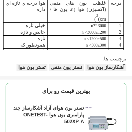
درجه
غلظت یون های منفی
هوا درجه ي تازه اي
(اکسیژن) هوا (n، یون ها /
داره
ترمومتر فیبر نوری
3
)
cm)
1
خیلی تازه
n?? 3000
تشخیص‌گر گسیلندگی فروسرخ
2
خالص و تازه
1200≤n <3000
3
تازه
500≤n <1200
4
همونطور که
300≤n <500
5
تازه نیست
100≤n <300
6
n<100
تفاوت
برچسب ها:
آشکارساز یون هوا
تستر یون منفی
تستر یون هوا
بهترين قيمت رو براي
تستر یون هوای آزاد آشکارساز چند
پارامتری یون هوا ONETEST-
502XP-A