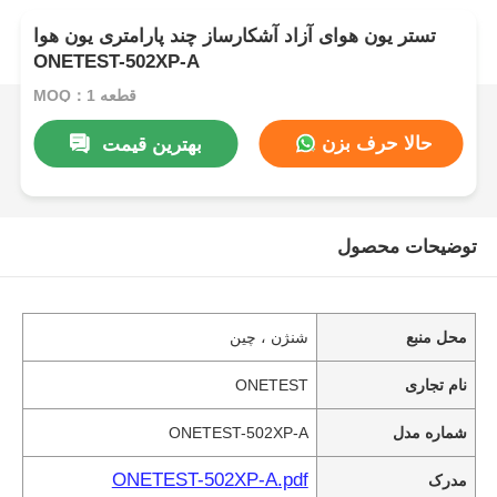
تستر یون هوای آزاد آشکارساز چند پارامتری یون هوا
ONETEST-502XP-A
MOQ：1 قطعه
حالا حرف بزن
بهترین قیمت
توضیحات محصول
محل منبع
شنژن ، چین
نام تجاری
ONETEST
شماره مدل
ONETEST-502XP-A
ONETEST-502XP-A.pdf
مدرک