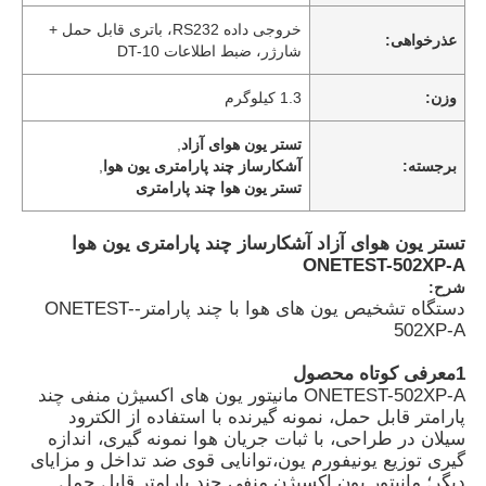
خروجی داده RS232، باتری قابل حمل +
عذرخواهی:
شارژر، ضبط اطلاعات DT-10
وزن:
1.3 کیلوگرم
تستر یون هوای آزاد
,
برجسته:
آشکارساز چند پارامتری یون هوا
,
تستر یون هوا چند پارامتری
تستر یون هوای آزاد آشکارساز چند پارامتری یون هوا
ONETEST-502XP-A
شرح:
دستگاه تشخیص یون های هوا با چند پارامتر-ONETEST-
502XP-A
1معرفی کوتاه محصول
ONETEST-502XP-A مانیتور یون های اکسیژن منفی چند
پارامتر قابل حمل، نمونه گیرنده با استفاده از الکترود
سیلان در طراحی، با ثبات جریان هوا نمونه گیری، اندازه
گیری توزیع یونیفورم یون،توانایی قوی ضد تداخل و مزایای
دیگر؛ مانیتور یون اکسیژن منفی چند پارامتر قابل حمل