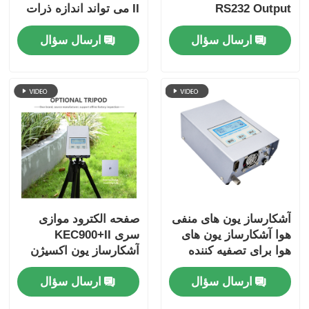
RS232 Output
II می تواند اندازه ذرات
کوچک را اندازه گیری کند
ارسال سؤال
ارسال سؤال
آشکارساز یون های منفی
صفحه الکترود موازی
هوا آشکارساز یون های
سری KEC900+II
هوا برای تصفیه کننده
آشکارساز یون اکسیژن
های هوا در جنگل
منفی هوا
ارسال سؤال
ارسال سؤال