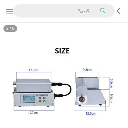
2
/
5