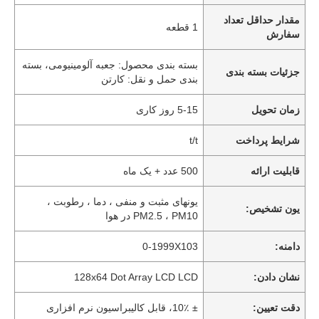
مقدار حداقل تعداد
1 قطعه
سفارش
بسته بندی محصول: جعبه آلومینیومی، بسته
جزئیات بسته بندی
بندی حمل و نقل: کارتن
زمان تحویل
5-15 روز کاری
شرایط پرداخت
t/t
قابلیت ارائه
500 عدد + یک ماه
یونهای مثبت و منفی ، دما ، رطوبت ،
یون تشخیص:
PM2.5 ، PM10 در هوا
دامنه:
0-1999X103
نشان دادن:
128x64 Dot Array LCD LCD
دقت تعیین:
± 10٪، قابل کالیبراسیون نرم افزاری