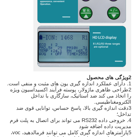
دربارهی ما
کارخانه تور
کنترل کیفیت
تماس با ما
2ویژگی های محصول
1. دارای عملکرد اندازه گیری یون های مثبت و منفی است.
2طراحی ظاهری ماژولار، پوسته فرآیند اکسیداسیون ویژه
اخبار
را اتخاذ می کند ضد استاتیک، سازگاری با تداخل
الکترومغناطیسی.
3دقت اندازه گیری بالا، پاسخ حساس، توانایی قوی ضد
تداخل؛
پرونده ها نشان می دهند
4. خروجی داده RS232 می تواند برای اتصال به پلت فرم
مدیریت داده اضافه شود
5پارامترهای اندازه گیری کامل می توانند فرمالدهید، voc،
درخواست نقل قول