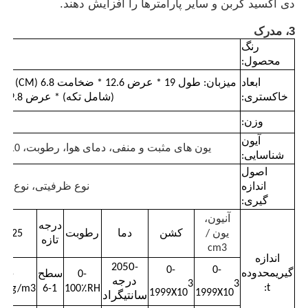
دی اکسید کربن و سایر پارامترها را افزایش دهند.
3، مدرک
آشکارساز تشعشع هسته‌ای
رنگ
محصول:
دزیمتر شخصی
ابعاد
خاکستری:
(شامل تکه) * عرض 9.8 * ارتفاع 5.2 (CM)
حسگر اشعه ایکس
وزن:
آيون
یون های مثبت و منفی، دمای هوا، رطوبت، PM2.5، PM10 در هوا
شناسایی:
سیستم نظارت بر تشعشعات هسته ای
اصول
اندازه
نوع ظرفیتی، نوع سی
گیری:
آشکارساز رادون
آنیون،
درجه
یون /
کشن
دما
رطوبت
PM25
تازه
cm3
مانیتور یون منفی جوی
اندازه
50
-20
0-
0-
گيري
محدوده
0-
سطح
0-
درجه
3
3
t:
00ug/m3
1-6
100٪RH
1999X10
1999X10
سانتیگراد
آشکارساز PM2.5