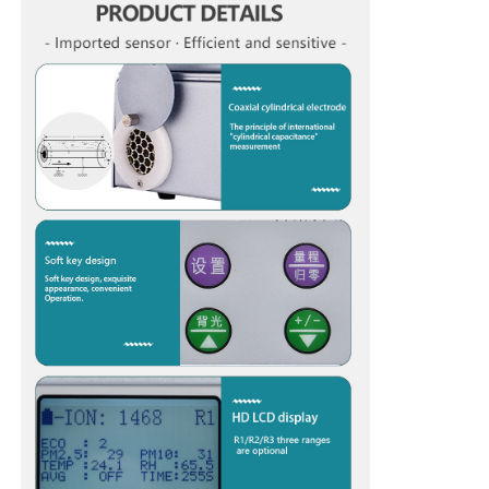
Quem Somos
Fábrica
Controle de Qualidade
Fale Conosco
notícias
Mostrar Casos
Pedir um orçamento