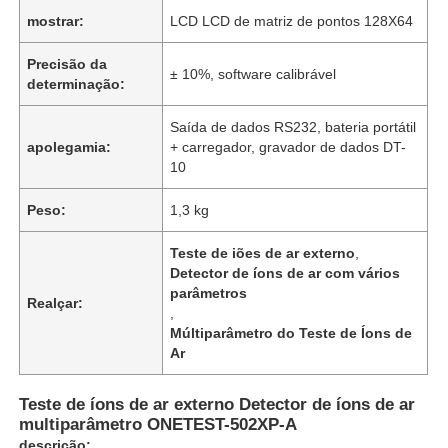
mostrar:
LCD LCD de matriz de pontos 128X64
Precisão da
± 10%, software calibrável
determinação:
Saída de dados RS232, bateria portátil
apolegamia:
+ carregador, gravador de dados DT-
10
Peso:
1,3 kg
Teste de iões de ar externo
,
Detector de íons de ar com vários
parâmetros
Realçar:
,
Múltiparâmetro do Teste de Íons de
Ar
Teste de íons de ar externo Detector de íons de ar
multiparâmetro ONETEST-502XP-A
descrição: