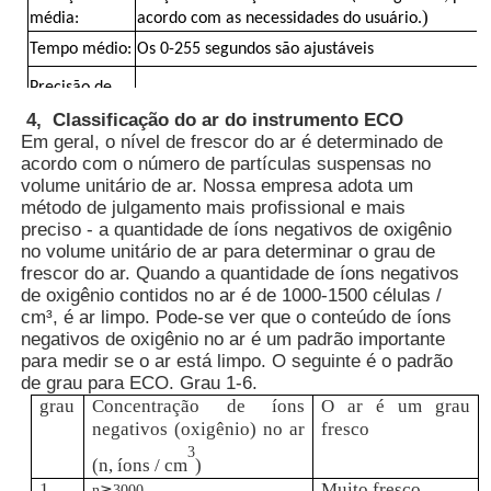
)
média:
acordo com as necessidades do usuário.
Termômetro de Fibra Óptica
Tempo médio:
Os 0-255 segundos são ajustáveis
Precisão de
± 10%, calibrável por software
determinação:
Detector de emissividade infravermelha
4, Classificação do ar do instrumento ECO
Em geral, o nível de frescor do ar é determinado de
fonte:
AC220V@DC12V1A e bateria embutida de 8000 
acordo com o número de partículas suspensas no
Saída de dados RS232, bateria portátil + carrega
volume unitário de ar. Nossa empresa adota um
apolegamy:
DT-10
método de julgamento mais profissional e mais
preciso - a quantidade de íons negativos de oxigênio
no volume unitário de ar para determinar o grau de
frescor do ar. Quando a quantidade de íons negativos
de oxigênio contidos no ar é de 1000-1500 células /
cm³, é ar limpo. Pode-se ver que o conteúdo de íons
negativos de oxigênio no ar é um padrão importante
para medir se o ar está limpo. O seguinte é o padrão
de grau para ECO. Grau 1-6.
grau
Concentração de íons
O ar é um grau
negativos (oxigênio) no ar
fresco
3
(n, íons / cm
)
1
Muito fresco
n≧3000