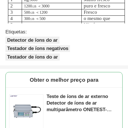
2
puro e fresco
1200≤n ＜3000
3
Fresco
500≤n ＜1200
4
o mesmo que
300≤n ＜500
5
Não fresco
100≤n ＜300
6
n＜100
diferença
Etiquetas:
Detector de íons do ar
Testador de íons negativos
Testador de íons do ar
Obter o melhor preço para
Teste de íons de ar externo
Detector de íons de ar
multiparâmetro ONETEST-
502XP-A