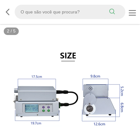
2
/
5