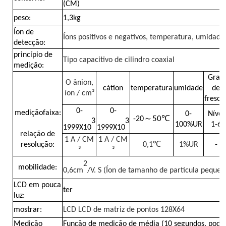
(CM)
peso:
1,3kg
Contador da partícula de poeira
Íon de
Íons positivos e negativos, temperatura, umidad
detecção:
princípio de
Sensor de matéria particulada
Tipo capacitivo de cilindro coaxial
medição:
Grau
O ânion,
Dispositivo de controlo da qualidade do ar
cátion
temperatura
umidade
de
íon / cm³
fresco
0-
0-
medição
faixa:
0-
Nível
～
50℃
-20
Sistema de monitorização da qualidade do ar exterior
3
3
100%UR
1-6
1999X10
1999X10
relação de
1 A / CM
1 A / CM
resolução:
0,1℃
1%UR
-
³
³
Detector de íons negativos
2
mobilidade:
0,6cm
/V. S (Íon de tamanho de partícula pequen
Detector de Ozônio
LCD em pouca
ter
luz:
mostrar:
LCD LCD de matriz de pontos 128X64
Taiwan Huibo Série de Instrumentos Ultrassônicos
Medição
Função de medição de média (10 segundos, pode 