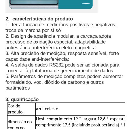
Detector de Radiação Nuclear
2, características do produto
1. Ter a função de medir íons positivos e negativos;
troca de marcha por si só
Dosímetro pessoal
2. Design de aparência modular, a carcaça adota
processo de oxidação especial, adaptabilidade
antiestática, interferência eletromagnética.
sensor do raio de x
3. Alta precisão de medição, resposta sensível, forte
capacidade anti-interferência;
4. A saída de dados RS232 pode ser adicionada para
Sistema de Monitoramento de Radiação Nuclear
conectar à plataforma de gerenciamento de dados
5. Parâmetros de medição completos podem aumentar
formaldeído, voc, dióxido de carbono e outros
parâmetros
detector do rádon
3, qualificação
Monitor de íons negativos atmosféricos
Cor do
azul-celeste
produto:
Host: comprimento 19 * largura 12,6 * espessura
dimensão do
Detector de PM2.5
comprimento 17,5 (incluindo protuberância) * lar
contorno: