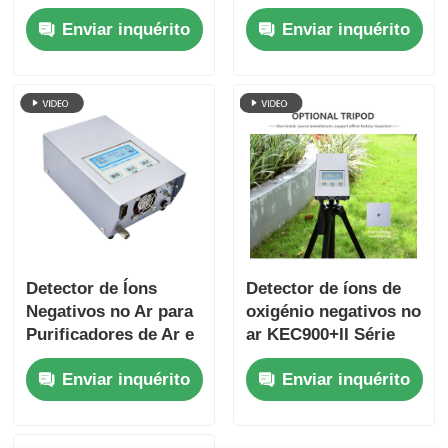
RS232
Pode medir pequenas
Enviar inquérito
Enviar inquérito
partículas
Detector de Íons
Detector de íons de
Negativos no Ar para
oxigénio negativos no
Purificadores de Ar e
ar KEC900+II Série
Florestas
Placa de eléctrodos
Enviar inquérito
Enviar inquérito
paralelos