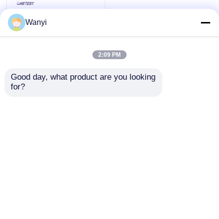
Wanyi
2:09 PM
Good day, what product are you looking 
for?
Detector de iões
negativos PM2.5
PM10
Enviar inquérito
Casa
Mapa do Site
Fale Conosco
Desktop Site
Mapa do Site
Política de privacidade