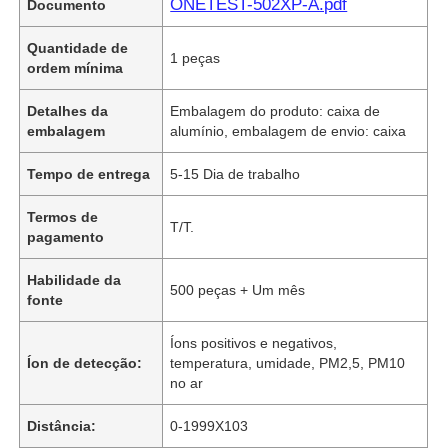
ONETEST-502XP-A.pdf
Documento
Quantidade de
1 peças
ordem mínima
Detalhes da
Embalagem do produto: caixa de
embalagem
alumínio, embalagem de envio: caixa
Tempo de entrega
5-15 Dia de trabalho
Termos de
T/T.
pagamento
Habilidade da
500 peças + Um mês
fonte
Íons positivos e negativos,
Íon de detecção:
temperatura, umidade, PM2,5, PM10
no ar
Distância:
0-1999X103