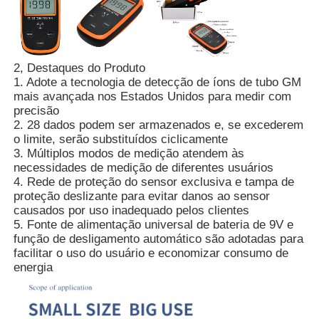
Quem Somos
2, Destaques do Produto
1. Adote a tecnologia de detecção de íons de tubo GM
Fábrica
mais avançada nos Estados Unidos para medir com
precisão
2. 28 dados podem ser armazenados e, se excederem
Controle de Qualidade
o limite, serão substituídos ciclicamente
3. Múltiplos modos de medição atendem às
necessidades de medição de diferentes usuários
Fale Conosco
4. Rede de proteção do sensor exclusiva e tampa de
proteção deslizante para evitar danos ao sensor
causados por uso inadequado pelos clientes
notícias
5. Fonte de alimentação universal de bateria de 9V e
função de desligamento automático são adotadas para
facilitar o uso do usuário e economizar consumo de
Mostrar Casos
energia
Pedir um orçamento