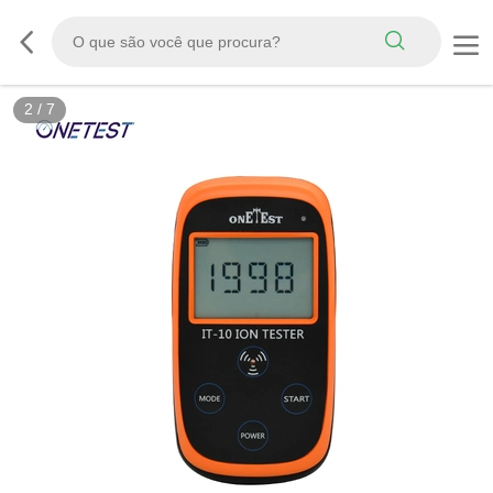
2
/
7