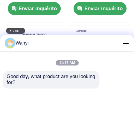
Pode medir pequenas
Florestas
Enviar inquérito
Enviar inquérito
partículas
Wanyi
11:17 AM
Good day, what product are you looking 
for?
Detector de íons de
Detector de iões
oxigénio negativos no
negativos PM2.5
ar KEC900+II Série
PM10
Placa de eléctrodos
Enviar inquérito
Enviar inquérito
paralelos