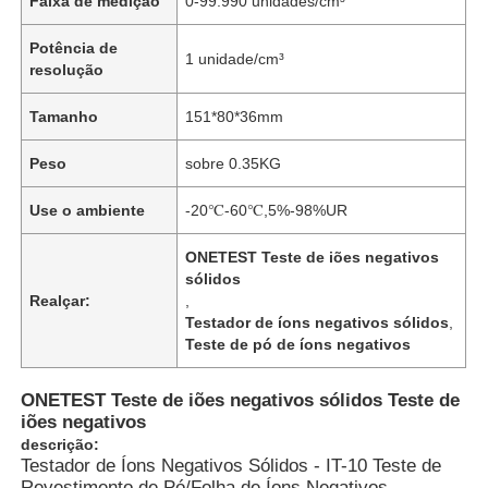
Faixa de medição
0-99.990 unidades/cm³
Potência de
1 unidade/cm³
resolução
Tamanho
151*80*36mm
Peso
sobre 0.35KG
Use o ambiente
-20℃-60℃,5%-98%UR
ONETEST Teste de iões negativos
sólidos
Realçar:
,
Testador de íons negativos sólidos
,
Teste de pó de íons negativos
ONETEST Teste de iões negativos sólidos Teste de
iões negativos
descrição:
Testador de Íons Negativos Sólidos - IT-10 Teste de
Revestimento de Pó/Folha de Íons Negativos