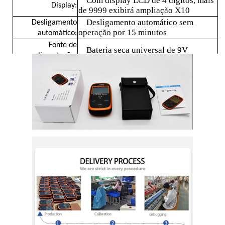
Com display LCD de 4 dígitos, mais
Display:
de 9999 exibirá ampliação X10
Termômetro de Fibra Óptica
Desligamento automático sem
Desligamento
operação por 15 minutos
automático:
Fonte de
Bateria seca universal de 9V
Detector de emissividade infravermelha
alimentação:
CE(EMC1674)
Autenticação: