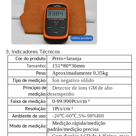
Contador da partícula de poeira
Sensor de matéria particulada
3, Indicadores Técnicos
Dispositivo de controlo da qualidade do ar
Preto+laranja
Cor do produto:
:
151*80*36mm
Tamanho
Sistema de monitorização da qualidade do ar exterior
Aproximadamente 0,35kg
Peso:
Íon negativo sólido
Tipo de medição:
Detector de íons GM de alto
Princípio de
Detector de íons negativos
desempenho
medição:
0-99.990
Pcs/cm ³
Faixa de medição:
1Pcs/cm ³
Resolução:
Detector de Ozônio
-20℃-60℃,5%-98%RH
Ambiente de uso:
Medição rápida/medição
Modo de medição:
padrão/medição precisa
Taiwan Huibo Série de Instrumentos Ultrassônicos