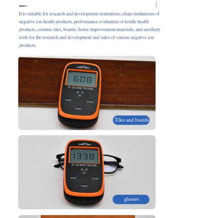
Detector de Radiação Nuclear
Dosímetro pessoal
sensor do raio de x
Sistema de Monitoramento de Radiação Nuclear
detector do rádon
Monitor de íons negativos atmosféricos
Detector de PM2.5