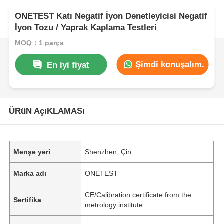
ONETEST Katı Negatif İyon Denetleyicisi Negatif
İyon Tozu / Yaprak Kaplama Testleri
MOQ：1 parça
Şimdi konuşalım.
En iyi fiyat
ÜRüN AçıKLAMASı
Menşe yeri
Shenzhen, Çin
Marka adı
ONETEST
CE/Calibration certificate from the
Sertifika
metrology institute