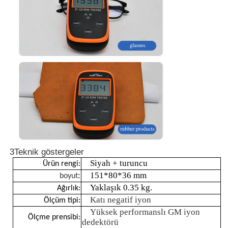
Nükleer radyasyon dedektörü
kişisel dozimetre
Röntgen sensörü
Nükleer radyasyon izleme sistemi
3Teknik göstergeler
Radon dedektörü
Siyah + turuncu
Ürün rengi:
:
151*80*36 mm
boyut
Yaklaşık 0.35 kg.
Atmosferik negatif iyon monitörü
Ağırlık:
Katı negatif iyon
Ölçüm tipi:
Yüksek performanslı GM iyon
Ölçme prensibi:
PM2.5 dedektörü
dedektörü