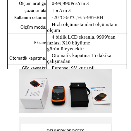
0-99,990
Pcs/cm 3
Ölçüm aralığı:
1pc/cm 3
çözünürlük:
Toz Parçacıkları Sayıcısı
-20°C-60°C,% 5-98%RH
Kullanım ortamı:
Hızlı ölçüm/standart ölçüm/tam
Ölçüm modu:
ölçüm
Partikül madde sensörü
4 bitlik LCD ekranla, 9999'dan
fazlası X10 büyütme
Ekran:
görüntüleyecektir
Hava kalitesi izleme cihazı
Otomatik kapatma 15 dakika
Otomatik kapatma:
çalışmadan
Evrensel 9V kuru pil
Güç kaynağı:
Dış hava kalitesi izleme sistemi
CE(EMC1674)
kimlik doğrulama:
Negatif iyon dedektörü
Ozon Dedektörü
Tayvan Huibo Ultrasonik Enstrüman Serisi