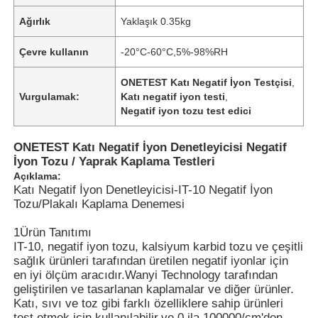
Ağırlık
Yaklaşık 0.35kg
Çevre kullanın
-20°C-60°C,5%-98%RH
ONETEST Katı Negatif İyon Testçisi
,
Vurgulamak:
Katı negatif iyon testi
,
Negatif iyon tozu test edici
ONETEST Katı Negatif İyon Denetleyicisi Negatif
İyon Tozu / Yaprak Kaplama Testleri
Açıklama:
Katı Negatif İyon Denetleyicisi-IT-10 Negatif İyon
Tozu/Plakalı Kaplama Denemesi
1Ürün Tanıtımı
IT-10, negatif iyon tozu, kalsiyum karbid tozu ve çeşitli
sağlık ürünleri tarafından üretilen negatif iyonlar için
en iyi ölçüm aracıdır.Wanyi Technology tarafından
geliştirilen ve tasarlanan kaplamalar ve diğer ürünler.
Katı, sıvı ve toz gibi farklı özelliklere sahip ürünleri
test etmek için kullanılabilir.ve 0 ila 100000/cm'den