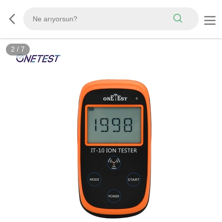
2
/
7