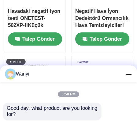
Havadaki negatif iyon
Negatif Hava İyon
testi ONETEST-
Dedektörü Ormancılık
502XP-IIKüçük
Hava Temizleyicileri
parçacık boyutlarını
İçin Hava Anyon
Talep Gönder
Talep Gönder
ölçebilir
Dedektörü
Wanyi
3:58 PM
Good day, what product are you looking 
for?
Hava negatif oksijen
Kapsamlı Orman
iyon dedektörü
Sağlığı, Zindelik,
KEC900+II Serisi
Çevre Dedektörü,