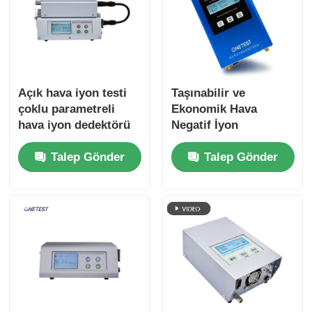
Açık hava iyon testi
Taşınabilir ve
çoklu parametreli
Ekonomik Hava
hava iyon dedektörü
Negatif İyon
ONETEST-502XP-A
Detektörü RS232
Talep Gönder
Talep Gönder
Çıktısı