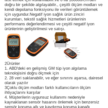
doğru bir şekilde algılayabilir., çeşitli ölçüm modları ve
kendi depolama fonksiyonu ile verileri görüntülemek
için uygundur.Negatif iyon sağlık ürün zinciri
kurumları, tekstil sağlık hizmetleri ürünlerinin
performans değerlendirmesi ve çeşitli negatif iyon
ürünlerinin geliştirilmesi ve satışı.
2Ürünler
1. ABD'deki en gelişmiş GM tüp iyon algılama
teknolojisini doğru ölçmek için
Ana sayfa
2. 28 veri saklanabilir, ve eğer sınırını aşarsa, dairesel
olarak yazılır
3Çoklu ölçüm modları farklı kullanıcıların ölçüm
Ürünler
ihtiyaçlarını karşılar
4. Müşterilerin uygunsuz kullanımı nedeniyle
kaynaklanan sensör hasarını önlemek için benzersiz
VİDEOLAR
sensör koruma ağı ve kaydırma koruma kapağı