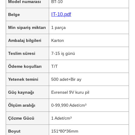
Model numarası
BT-10
IT-10.pdf
Belge
Min sipariş miktarı
1 parça
Ambalaj bilgileri
Karton
Teslim süresi
7-15 iş günü
Ödeme koşulları
T/T
Yetenek temini
500 adet+Bir ay
Güç kaynağı
Evrensel 9V kuru pil
Ölçüm aralığı
0-99,990 Adet/cm³
Çözme Gücü
1 Adet/cm³
Boyut
151*80*36mm