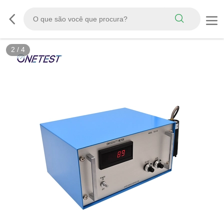
2
/
4