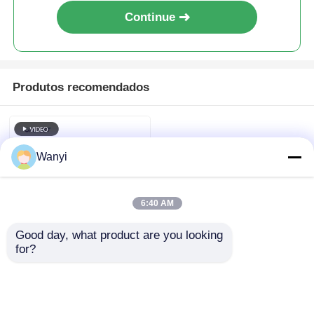
Continue
Termômetro de Fibra Óptica
Detector de emissividade infravermelha
Produtos recomendados
Wanyi
6:40 AM
Good day, what product are you looking 
for?
Dispositivo de
detecção de radiação
de emissividade
infravermelha