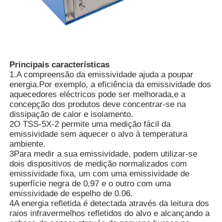
Quem Somos
Fábrica
Principais características
1.A compreensão da emissividade ajuda a poupar
energia.Por exemplo, a eficiência da emissividade dos
Controle de Qualidade
aquecedores eléctricos pode ser melhorada,e a
concepção dos produtos deve concentrar-se na
dissipação de calor e isolamento.
Fale Conosco
2O TSS-5X-2 permite uma medição fácil da
emissividade sem aquecer o alvo à temperatura
ambiente.
3Para medir a sua emissividade, podem utilizar-se
notícias
dois dispositivos de medição normalizados com
emissividade fixa, um com uma emissividade de
superfície negra de 0,97 e o outro com uma
Mostrar Casos
emissividade de espelho de 0.06.
4A energia refletida é detectada através da leitura dos
raios infravermelhos refletidos do alvo e alcançando a
Pedir um orçamento