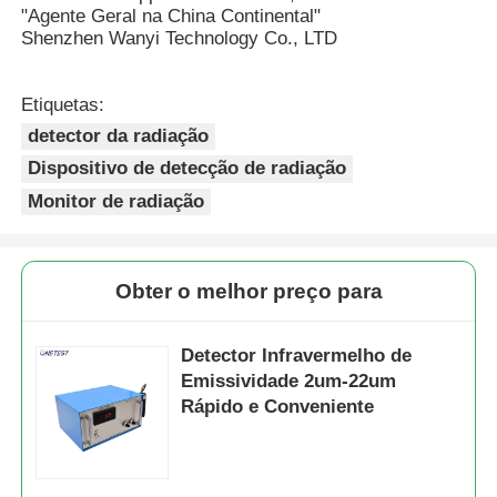
"Agente Geral na China Continental"
Shenzhen Wanyi Technology Co., LTD
Contador da partícula de poeira
Etiquetas:
Sensor de matéria particulada
detector da radiação
Dispositivo de detecção de radiação
Dispositivo de controlo da qualidade do ar
Monitor de radiação
Sistema de monitorização da qualidade do ar exterior
Obter o melhor preço para
Detector de íons negativos
Detector Infravermelho de
Emissividade 2um-22um
Detector de Ozônio
Rápido e Conveniente
Taiwan Huibo Série de Instrumentos Ultrassônicos