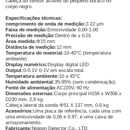
cabeça do sensor através do pequeno buraco no
corpo negro.
Detector de Radiação Nuclear
Especificações técnicas:
comprimento de onda de medição:
2-22 μm
Faixa de medição:
Emissividade 0,00-1.00
Dosímetro pessoal
Precisão de medição:
Dentro de ± 0.01
Área medida:
Φ15 mm
Distância de medição:
12 mm
sensor do raio de x
Temperatura do material:
10-40°C (temperatura
ambiente)
Display numérico:
Display digital LED
Output:
0-0.1V 0-1V em escala total
Sistema de Monitoramento de Radiação Nuclear
Temperatura ambiente:
10 a 45°C
Humidade ambiental:
35-85% (sem condensação)
Fonte de alimentação:
AC220V, 60 Hz
detector do rádon
Dimensões externas:
Corpo principal H156 x W306 x
D230 mm, 2,8 kg
Cabeça lateral da sonda Φ51 X 137 mm, 0,6 kg
Monitor de íons negativos atmosféricos
Acessórios:
Uma placa de referência, cada uma com
uma emissividade de 0,06 e 0.97, e uma caixa de
armazenamento.
Detector de PM2.5
Fabricante:
Nippon Detector Co., LTD