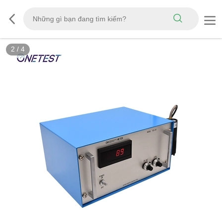
2
/
4