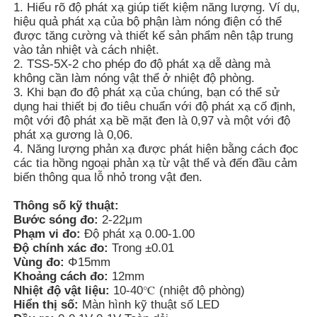
1. Hiểu rõ độ phát xạ giúp tiết kiệm năng lượng. Ví dụ,
hiệu quả phát xạ của bộ phận làm nóng điện có thể
được tăng cường và thiết kế sản phẩm nên tập trung
Về chúng tôi
vào tản nhiệt và cách nhiệt.
2. TSS-5X-2 cho phép đo độ phát xạ dễ dàng mà
không cần làm nóng vật thể ở nhiệt độ phòng.
Tham quan nhà máy
3. Khi bạn đo độ phát xạ của chúng, bạn có thể sử
dụng hai thiết bị đo tiêu chuẩn với độ phát xạ cố định,
một với độ phát xạ bề mặt đen là 0,97 và một với độ
Kiểm soát chất lượng
phát xạ gương là 0,06.
4. Năng lượng phản xạ được phát hiện bằng cách đọc
các tia hồng ngoại phản xạ từ vật thể và đến đầu cảm
Liên hệ chúng tôi
biến thông qua lỗ nhỏ trong vật đen.
Thông số kỹ thuật:
Bước sóng đo:
2-22μm
Tin tức
Phạm vi đo:
Độ phát xạ 0.00-1.00
Độ chính xác đo:
Trong ±0.01
Vùng đo:
Φ15mm
Hiển thị các trường hợp
Khoảng cách đo:
12mm
Nhiệt độ vật liệu:
10-40℃ (nhiệt độ phòng)
Hiển thị số:
Màn hình kỹ thuật số LED
Yêu cầu báo giá