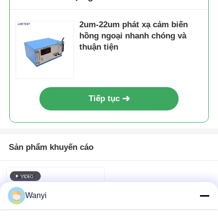
Bộ đếm hạt bụi
2um-22um phát xạ cảm biến
hồng ngoại nhanh chóng và
thuận tiện
Cảm biến vật chất hạt
Thiết bị giám sát chất lượng không khí
Tiếp tục
Hệ thống giám sát chất lượng không khí ngoài trời
Máy phát hiện ion âm
Sản phẩm khuyến cáo
Máy dò ozone
Wanyi
Dòng Sản Phẩm Máy Siêu Âm Huibo Đài Loan