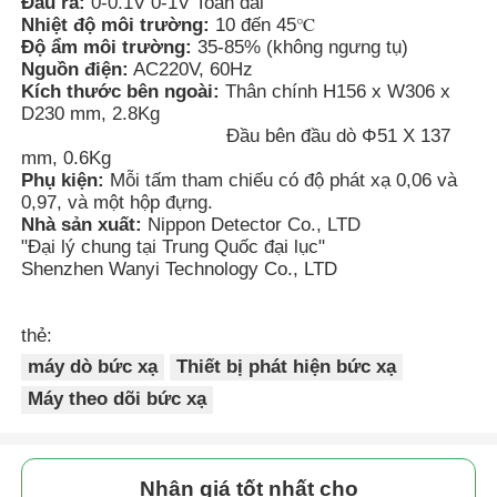
Đầu ra:
0-0.1V 0-1V Toàn dải
Nhiệt độ môi trường:
10 đến 45℃
Độ ẩm môi trường:
35-85% (không ngưng tụ)
Máy phát hiện bức xạ hạt nhân
Nguồn điện:
AC220V, 60Hz
Kích thước bên ngoài:
Thân chính H156 x W306 x
D230 mm, 2.8Kg
liều kế cá nhân
Đầu bên đầu dò Φ51 X 137
mm, 0.6Kg
Phụ kiện:
Mỗi tấm tham chiếu có độ phát xạ 0,06 và
Cảm biến tia X
0,97, và một hộp đựng.
Nhà sản xuất:
Nippon Detector Co., LTD
"Đại lý chung tại Trung Quốc đại lục"
Shenzhen Wanyi Technology Co., LTD
Hệ thống giám sát bức xạ hạt nhân
thẻ:
máy dò radon
máy dò bức xạ
Thiết bị phát hiện bức xạ
Máy theo dõi bức xạ
Máy đo ion âm trong khí quyển
Máy phát hiện PM2,5
Nhận giá tốt nhất cho