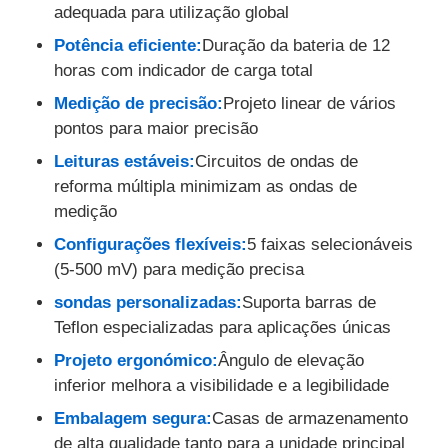
adequada para utilização global
Potência eficiente:
Duração da bateria de 12
Detector de Radiação Nuclear
horas com indicador de carga total
Medição de precisão:
Projeto linear de vários
Dosímetro pessoal
pontos para maior precisão
Leituras estáveis:
Circuitos de ondas de
sensor do raio de x
reforma múltipla minimizam as ondas de
medição
Sistema de Monitoramento de Radiação Nuclear
Configurações flexíveis:
5 faixas selecionáveis
(5-500 mV) para medição precisa
sondas personalizadas:
Suporta barras de
detector do rádon
Teflon especializadas para aplicações únicas
Projeto ergonómico:
Ângulo de elevação
Monitor de íons negativos atmosféricos
inferior melhora a visibilidade e a legibilidade
Embalagem segura:
Casas de armazenamento
Detector de PM2.5
de alta qualidade tanto para a unidade principal