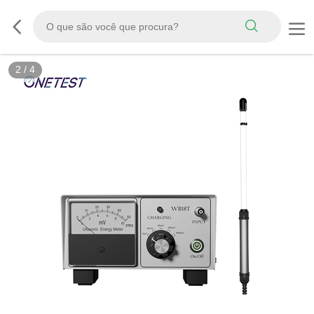
2
/
4