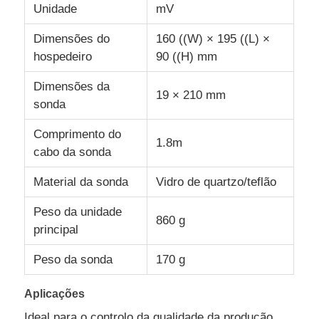
Unidade
mV
Termômetro de Fibra Óptica
Dimensões do
160 ((W) × 195 ((L) ×
hospedeiro
90 ((H) mm
Detector de emissividade infravermelha
Dimensões da
19 × 210 mm
sonda
Comprimento do
1.8m
cabo da sonda
Material da sonda
Vidro de quartzo/teflão
Peso da unidade
860 g
principal
Peso da sonda
170 g
Aplicações
Ideal para o controlo da qualidade da produção,