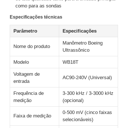
como para as sondas
Contador da partícula de poeira
Especificações técnicas
Parâmetro
Especificações
Sensor de matéria particulada
Manômetro Boeing
Nome do produto
Dispositivo de controlo da qualidade do ar
Ultrassônico
Modelo
WB18T
Sistema de monitorização da qualidade do ar exterior
Voltagem de
AC90-240V (Universal)
entrada
Detector de íons negativos
Frequência de
3-300 kHz / 3-3000 kHz
medição
(opcional)
Detector de Ozônio
0-500 mV (cinco faixas
Faixa de medição
selecionáveis)
Taiwan Huibo Série de Instrumentos Ultrassônicos