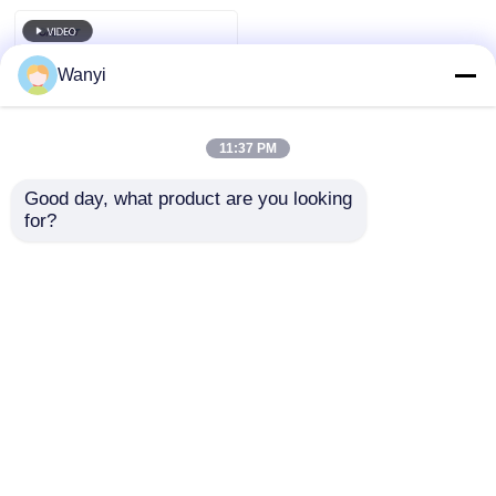
Materiais
Wanyi
11:37 PM
Good day, what product are you looking 
for?
40KHZ faca de corte
por ultra-som 20W-
40W saída AC100V-
240V
Enviar inquérito
Casa
Mapa do Site
Fale Conosco
Desktop Site
Mapa do Site
Política de privacidade