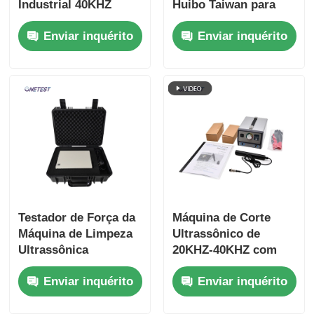
Industrial 40KHZ
Huibo Taiwan para
Corteira Ultrassônica
líquidos corrosivos
Enviar inquérito
Enviar inquérito
UC-60N-03
Testador de Força da
Máquina de Corte
Máquina de Limpeza
Ultrassônico de
Ultrassônica
20KHZ-40KHZ com
AC90V~240V 0-500mV
Tratamento de
Enviar inquérito
Enviar inquérito
Rebarbas, Grampos
de Toner para