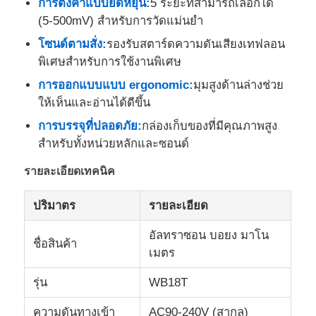
การตั้งค่าแบบยืดหยุ่น:
5 ระยะที่สามารถเลือกได้
(5-500mV) สําหรับการวัดแม่นยํา
เครื่องตรวจจับรังสีนิวเคลียร์
โซนด์ตามสั่ง:
รองรับสตาร์ดความดันเสียงเทฟลอน
พิเศษสําหรับการใช้งานพิเศษ
เครื่องวัดปริมาตรส่วนบุคคล
การออกแบบแบบ ergonomic:
มุมสูงด้านล่างช่วย
ให้เห็นและอ่านได้ดีขึ้น
การบรรจุที่ปลอดภัย:
กล่องเก็บของที่มีคุณภาพสูง
เซ็นเซอร์รังสี
สําหรับทั้งหน่วยหลักและซอนด์
ระบบติดตามรังสีนิวเคลียร์
รายละเอียดเทคนิค
ปริมาตร
รายละเอียด
เครื่องตรวจจับเรดอน
อัลทราซอน บอยง มาโน
ชื่อสินค้า
เมตร
เครื่องวัดประจุลบในอากาศ
รุ่น
WB18T
เครื่องตรวจจับ PM2.5
ความดันทางเข้า
AC90-240V (สากล)