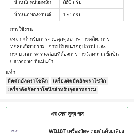
น้ําหนักหน่วยหลัก
860 กรัม
เทอร์โมเมตรไฟเบอร์ออปติก
น้ําหนักของซอนด์
170 กรัม
การใช้งาน
เครื่องตรวจวัดการแผ่รังสีอินฟราเรด
เหมาะสําหรับการควบคุมคุณภาพการผลิต, การ
ทดลองวิศวกรรม, การปรับขนาดอุปกรณ์ และ
กระบวนการตรวจสอบที่ต้องการการวัดความเข้มข้น
Ultrasonic ที่แม่นยํา
แท็ก:
มีดตัดอัลตราโซนิก
เครื่องตัดมีดอัลตราโซนิก
เครื่องตัดอัลตราโซนิกสำหรับอุตสาหกรรม
এর সেরা মূল্য পান
WB18T เครื่องวัดความดันด้วยเสียง