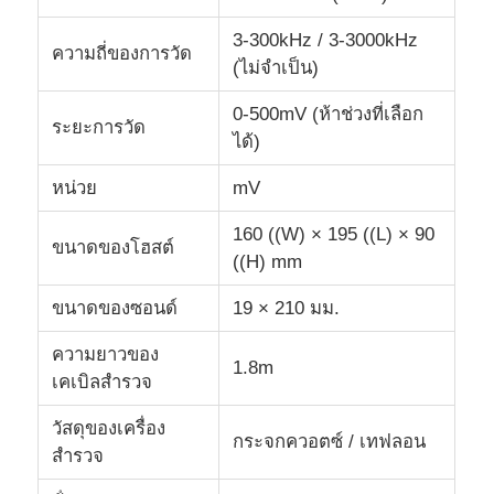
3-300kHz / 3-3000kHz
ความถี่ของการวัด
เครื่องนับอนุภาคฝุ่น
(ไม่จําเป็น)
0-500mV (ห้าช่วงที่เลือก
เซ็นเซอร์สสารอนุภาค
ระยะการวัด
ได้)
หน่วย
mV
อุปกรณ์ติดตามคุณภาพอากาศ
160 ((W) × 195 ((L) × 90
ขนาดของโฮสต์
((H) mm
ระบบติดตามคุณภาพอากาศภายนอก
ขนาดของซอนด์
19 × 210 มม.
เครื่องตรวจจับไอออนลบ
ความยาวของ
1.8m
เคเบิลสํารวจ
เครื่องตรวจจับโอโซน
วัสดุของเครื่อง
กระจกควอตซ์ / เทฟลอน
สํารวจ
ชุดเครื่องมืออัลตราโซนิก Taiwan Huibo