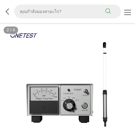
2
/
4