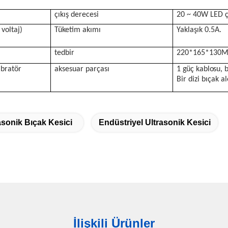
çıkış derecesi
20 ~ 40W LED çı
voltaj)
Tüketim akımı
Yaklaşık 0.5A.
tedbir
220*165*130
ibratör
aksesuar parçası
1 güç kablosu, b
Bir dizi bıçak al
asonik Bıçak Kesici
Endüstriyel Ultrasonik Kesici
İlişkili Ürünler