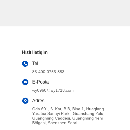
Hızlı iletişim
Tel
86-400-0755-383
E-Posta
wy0960@wy1718.com
Adres
Oda 601, 6. Kat, B B, Bina 1, Huaqiang
Yaratıcı Sanayi Parkı, Guanshang Yolu,
Guangming Caddesi, Guangming Yeni
Bölgesi, Shenzhen Şehri