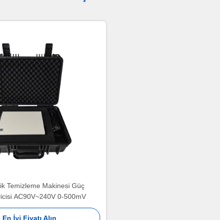
nik Temizleme Makinesi Güç
yicisi AC90V~240V 0-500mV
En İyi Fiyatı Alın