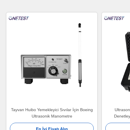
Tayvan Huibo Yemekleyici Sıvılar İçin Boeing
Ultraso
Ultrasonik Manometre
Denetle
En İyi Fiyatı Alın