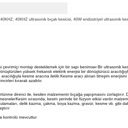
er 40KHZ
, 
40KHZ ultrasonik bıçak kesicisi
, 
40W endüstriyel ultrasonik kes
çevrimiçi montajı desteklemek için bir sapı benimser.Bir ultrasonik ke
a.Dönüştürülen yüksek frekanslı elektrik enerjisi bir dönüştürücü aracılığ
aracılığıyla kesme aracına iletilir.Kesme aracı alınan titreşim enerjisin
cirleri kırarak azaltılır.
ürtünme direnci ile, kesilen malzemenin bıçağa yapışmasını zorlaştırır
esnelerKesim sırasında, kesim yerinde bir füzyon etkisi vardır.malzeme
amaları, delik kazma, çakma, boya kazma, gravür, kesme vb. gibi daha 
ştırır
şma kontrolü mevcuttur