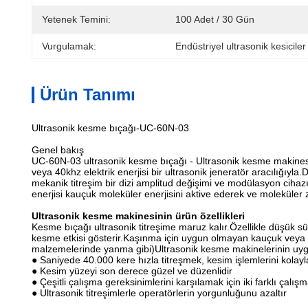
Yetenek Temini:
100 Adet / 30 Gün
Vurgulamak:
Endüstriyel ultrasonik kesicil
Ürün Tanımı
Ultrasonik kesme bıçağı-UC-60N-03
Genel bakış
UC-60N-03 ultrasonik kesme bıçağı - Ultrasonik kesme makinesi 
veya 40khz elektrik enerjisi bir ultrasonik jeneratör aracılığıyl
mekanik titreşim bir dizi amplitud değişimi ve modülasyon cihazı 
enerjisi kauçuk moleküler enerjisini aktive ederek ve moleküler zin
Ultrasonik kesme makinesinin ürün özellikleri
Kesme bıçağı ultrasonik titreşime maruz kalır.Özellikle düşük s
kesme etkisi gösterir.Kaşınma için uygun olmayan kauçuk veya n
malzemelerinde yanma gibi)Ultrasonik kesme makinelerinin uygul
● Saniyede 40.000 kere hızla titreşmek, kesim işlemlerini kolayla
● Kesim yüzeyi son derece güzel ve düzenlidir
● Çeşitli çalışma gereksinimlerini karşılamak için iki farklı çalı
● Ultrasonik titreşimlerle operatörlerin yorgunluğunu azaltır