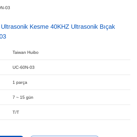
0N-03
 Ultrasonik Kesme 40KHZ Ultrasonik Bıçak
03
Taiwan Huibo
UC-60N-03
1 parça
7 ~ 15 gün
T/T