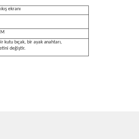
kış ekranı
MM
ir kutu bıçak, bir ayak anahtarı,
etini değiştir.