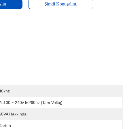
Alın
Şimdi Konuşalım.
40khz
Ac100 ~ 240v 50/60hz (tam Voltaj)
60VA Hakkında
Karton