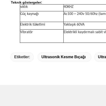
Teknik göstergeler:
sıklık
40KHZ
Güç kaynağı
Ac100 ~ 240v 50/60hz (tam 
Elektrik tüketimi
Yaklaşık 60VA
Vibratör
Elektrikli kaydırmalı sabit v
Etiketler:
Ultrasonik Kesme Bıçağı
Ultr