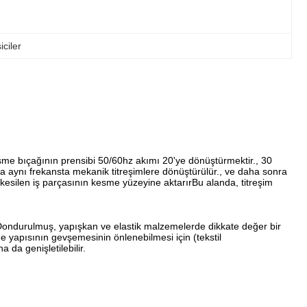
iciler
sme bıçağının prensibi 50/60hz akımı 20'ye dönüştürmektir., 30
ıyla aynı frekansta mekanik titreşimlere dönüştürülür., ve daha sonra
i kesilen iş parçasının kesme yüzeyine aktarırBu alanda, titreşim
. Dondurulmuş, yapışkan ve elastik malzemelerde dikkate değer bir
 yapısının gevşemesinin önlenebilmesi için (tekstil
da genişletilebilir.