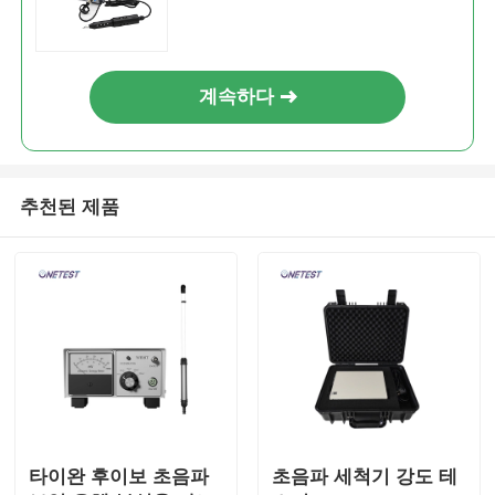
핵 방사선 탐지기
계속하다
개인용피폭선량측정기
X- 선 센서
추천된 제품
핵 방사선 감시 시스템
라돈 측정기
대기 음이온 측정기
타이완 후이보 초음파
초음파 세척기 강도 테
PM2.5 감지기