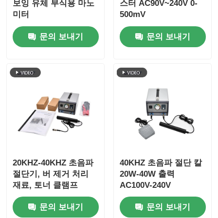
보잉 유체 부식용 마노
스터 AC90V~240V 0-
미터
500mV
분진계수계
문의 보내기
문의 보내기
미립자 물질 센서
공기 질 모니터링 장치
야외 공기 질 모니터링 시스템
음이온 감지기
20KHZ-40KHZ 초음파
40KHZ 초음파 절단 칼
절단기, 버 제거 처리
20W-40W 출력
오존 탐지기
재료, 토너 클램프
AC100V-240V
문의 보내기
문의 보내기
타이완 후이보 초음파 악기 시리즈