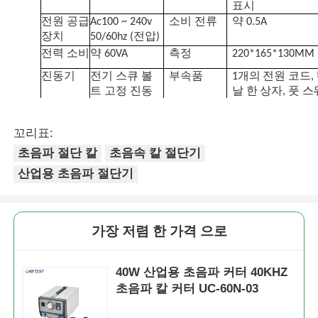
표시
전원 공급
Ac100 ~ 240v
소비 전류
약 0.5A
장치
50/60hz (전압)
회사 소개
전력 소비
약 60VA
측정
220*165*130MM
진동기
전기 스큐 볼
부속품
1개의 전원 코드,
공장 투어
트 고정 진동
날 한 상자, 풋 스
기
치,
칼날 도구 세트 
품질 관리
꼬리표:
체.
초음파 절단 칼
초음속 칼 절단기
산업용 초음파 절단기
연락처
뉴스
가장 저렴 한 가격 으로
사례 보기
40W 산업용 초음파 커터 40KHZ
초음파 칼 커터 UC-60N-03
견적 요청