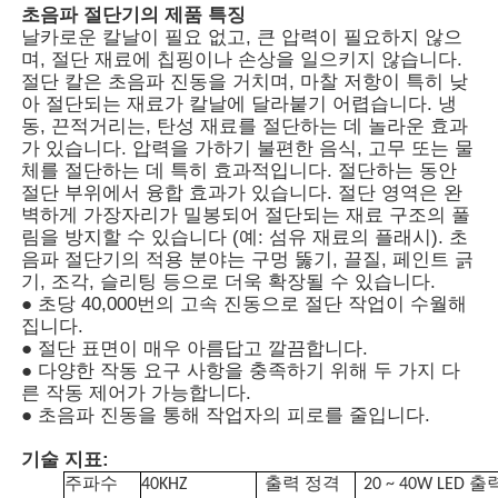
초음파 절단기의 제품 특징
날카로운 칼날이 필요 없고, 큰 압력이 필요하지 않으
며, 절단 재료에 칩핑이나 손상을 일으키지 않습니다.
절단 칼은 초음파 진동을 거치며, 마찰 저항이 특히 낮
아 절단되는 재료가 칼날에 달라붙기 어렵습니다. 냉
동, 끈적거리는, 탄성 재료를 절단하는 데 놀라운 효과
가 있습니다. 압력을 가하기 불편한 음식, 고무 또는 물
체를 절단하는 데 특히 효과적입니다. 절단하는 동안
절단 부위에서 융합 효과가 있습니다. 절단 영역은 완
벽하게 가장자리가 밀봉되어 절단되는 재료 구조의 풀
림을 방지할 수 있습니다 (예: 섬유 재료의 플래시). 초
음파 절단기의 적용 분야는 구멍 뚫기, 끌질, 페인트 긁
기, 조각, 슬리팅 등으로 더욱 확장될 수 있습니다.
● 초당 40,000번의 고속 진동으로 절단 작업이 수월해
집니다.
● 절단 표면이 매우 아름답고 깔끔합니다.
홈
● 다양한 작동 요구 사항을 충족하기 위해 두 가지 다
른 작동 제어가 가능합니다.
● 초음파 진동을 통해 작업자의 피로를 줄입니다.
제품 소개
기술 지표:
주파수
40KHZ
출력 정격
20 ~ 40W LED 출
동영상