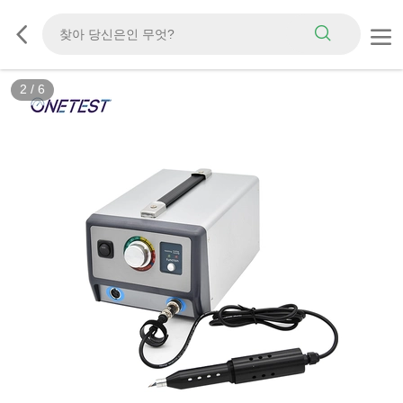
2
/
6