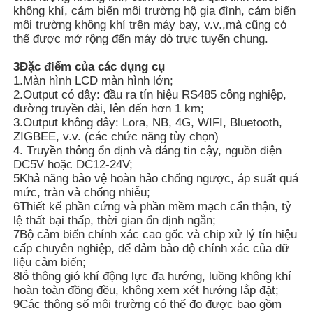
không khí, cảm biến môi trường hộ gia đình, cảm biến
môi trường không khí trên máy bay, v.v.,mà cũng có
Máy phát hiện bức xạ hạt nhân
thể được mở rộng đến máy dò trực tuyến chung.
3Đặc điểm của các dụng cụ
1.Màn hình LCD màn hình lớn;
liều kế cá nhân
2.Output có dây: đầu ra tín hiệu RS485 công nghiệp,
đường truyền dài, lên đến hơn 1 km;
3.Output không dây: Lora, NB, 4G, WIFI, Bluetooth,
Cảm biến tia X
ZIGBEE, v.v. (các chức năng tùy chọn)
4. Truyền thông ổn định và đáng tin cậy, nguồn điện
DC5V hoặc DC12-24V;
Hệ thống giám sát bức xạ hạt nhân
5Khả năng bảo vệ hoàn hảo chống ngược, áp suất quá
mức, tràn và chống nhiễu;
6Thiết kế phần cứng và phần mềm mạch cẩn thận, tỷ
máy dò radon
lệ thất bại thấp, thời gian ổn định ngắn;
7Bộ cảm biến chính xác cao gốc và chip xử lý tín hiệu
cấp chuyên nghiệp, để đảm bảo độ chính xác của dữ
Máy đo ion âm trong khí quyển
liệu cảm biến;
8lỗ thông gió khí động lực đa hướng, luồng không khí
hoàn toàn đồng đều, không xem xét hướng lắp đặt;
Máy phát hiện PM2,5
9Các thông số môi trường có thể đo được bao gồm