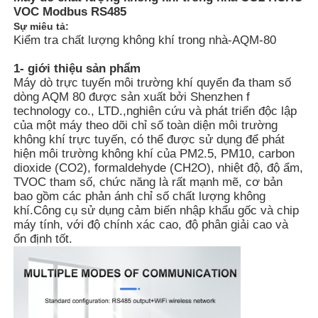
VOC Modbus RS485
Sự miêu tả:
Kiểm tra chất lượng không khí trong nhà-AQM-80
1- giới thiệu sản phẩm
Máy dò trực tuyến môi trường khí quyển đa tham số
dòng AQM 80 được sản xuất bởi Shenzhen f
technology co., LTD.,nghiên cứu và phát triển độc lập
của một máy theo dõi chỉ số toàn diện môi trường
không khí trực tuyến, có thể được sử dụng để phát
hiện môi trường không khí của PM2.5, PM10, carbon
dioxide (CO2), formaldehyde (CH2O), nhiệt độ, độ ẩm,
TVOC tham số, chức năng là rất mạnh mẽ, cơ bản
bao gồm các phản ánh chỉ số chất lượng không
khí.Công cụ sử dụng cảm biến nhập khẩu gốc và chip
Nhà
máy tính, với độ chính xác cao, độ phân giải cao và
ổn định tốt.
Sản phẩm
Video