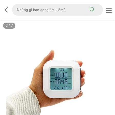
2
/
7