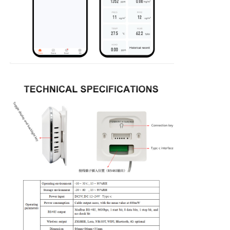
Nhiệt kế sợi quang
Máy đo độ phát xạ hồng ngoại