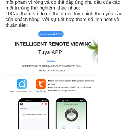
một phạm vi rộng và có thể đáp ứng nhu cầu của các
môi trường thử nghiệm khác nhau;
10Các tham số đo có thể được tùy chỉnh theo yêu cầu
Bộ đếm hạt bụi
của khách hàng, với sự kết hợp tham số linh hoạt và
thuận tiện;
Cảm biến vật chất hạt
Thiết bị giám sát chất lượng không khí
Hệ thống giám sát chất lượng không khí ngoài trời
Máy phát hiện ion âm
Máy dò ozone
Dòng Sản Phẩm Máy Siêu Âm Huibo Đài Loan