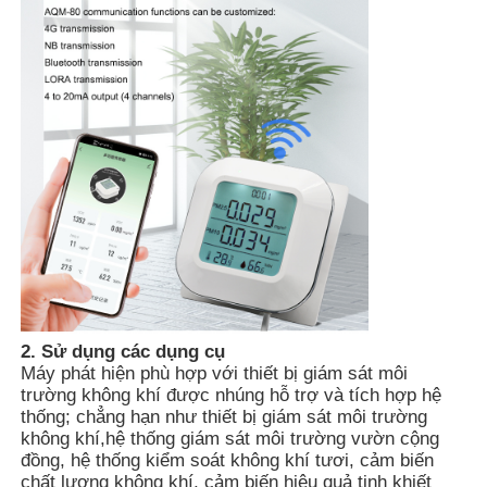
Về chúng tôi
Tham quan nhà máy
Kiểm soát chất lượng
Liên hệ chúng tôi
Tin tức
2. Sử dụng các dụng cụ
Máy phát hiện phù hợp với thiết bị giám sát môi
trường không khí được nhúng hỗ trợ và tích hợp hệ
Hiển thị các trường hợp
thống; chẳng hạn như thiết bị giám sát môi trường
không khí,hệ thống giám sát môi trường vườn cộng
đồng, hệ thống kiểm soát không khí tươi, cảm biến
Yêu cầu báo giá
chất lượng không khí, cảm biến hiệu quả tinh khiết