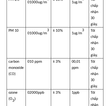
1000ug/m
0
1ug/m
chấp
Bộ đếm hạt bụi
nhận
30
giây.
Cảm biến vật chất hạt
3
3
± 10%
PM 10
Tôi
1000ug/m
0
1ug/m
chấp
Thiết bị giám sát chất lượng không khí
nhận
30
giây.
Hệ thống giám sát chất lượng không khí ngoài trời
10 ppm
± 3%
carbon
0
00,01
Tôi
monoxide
ppm
chấp
Máy phát hiện ion âm
(CO)
nhận
30
Máy dò ozone
giây.
2000ppb
± 3%
ozone
0
1ppb
Tôi
)
(O
chấp
3
Dòng Sản Phẩm Máy Siêu Âm Huibo Đài Loan
nhận