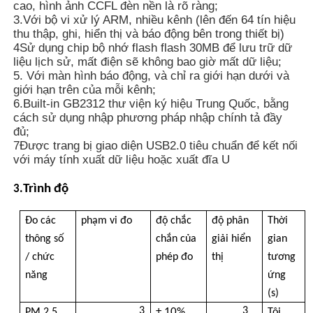
cao, hình ảnh CCFL đèn nền là rõ ràng;
3.Với bộ vi xử lý ARM, nhiều kênh (lên đến 64 tín hiệu
thu thập, ghi, hiển thị và báo động bên trong thiết bị)
Máy phát hiện bức xạ hạt nhân
4Sử dụng chip bộ nhớ flash flash 30MB để lưu trữ dữ
liệu lịch sử, mất điện sẽ không bao giờ mất dữ liệu;
5. Với màn hình báo động, và chỉ ra giới hạn dưới và
liều kế cá nhân
giới hạn trên của mỗi kênh;
6.Built-in GB2312 thư viện ký hiệu Trung Quốc, bằng
cách sử dụng nhập phương pháp nhập chính tả đầy
Cảm biến tia X
đủ;
7Được trang bị giao diện USB2.0 tiêu chuẩn để kết nối
với máy tính xuất dữ liệu hoặc xuất đĩa U
Hệ thống giám sát bức xạ hạt nhân
Trình độ
3.
máy dò radon
Đo các
phạm vi đo
độ chắc
độ phân
Thời
thông số
chắn của
giải hiển
gian
/ chức
phép đo
thị
tương
Máy đo ion âm trong khí quyển
năng
ứng
(s)
Máy phát hiện PM2,5
3
3
± 10%
PM 2.5
Tôi