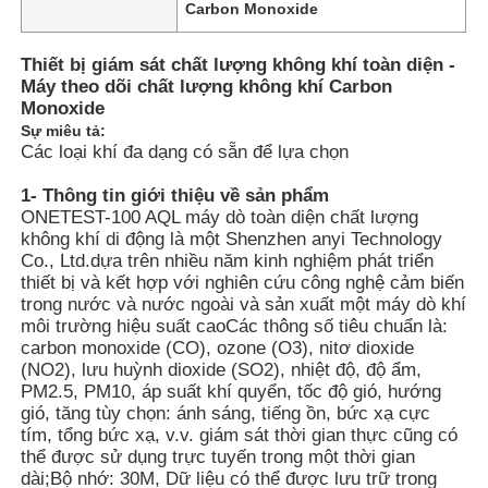
Carbon Monoxide
Thiết bị giám sát chất lượng không khí toàn diện -
Máy theo dõi chất lượng không khí Carbon
Monoxide
Sự miêu tả:
Các loại khí đa dạng có sẵn để lựa chọn
1- Thông tin giới thiệu về sản phẩm
ONETEST-100 AQL máy dò toàn diện chất lượng
không khí di động là một Shenzhen anyi Technology
Co., Ltd.dựa trên nhiều năm kinh nghiệm phát triển
thiết bị và kết hợp với nghiên cứu công nghệ cảm biến
trong nước và nước ngoài và sản xuất một máy dò khí
môi trường hiệu suất caoCác thông số tiêu chuẩn là:
Nhà
carbon monoxide (CO), ozone (O3), nitơ dioxide
(NO2), lưu huỳnh dioxide (SO2), nhiệt độ, độ ẩm,
PM2.5, PM10, áp suất khí quyển, tốc độ gió, hướng
gió, tăng tùy chọn: ánh sáng, tiếng ồn, bức xạ cực
Sản phẩm
tím, tổng bức xạ, v.v. giám sát thời gian thực cũng có
thể được sử dụng trực tuyến trong một thời gian
dài;Bộ nhớ: 30M, Dữ liệu có thể được lưu trữ trong
Video