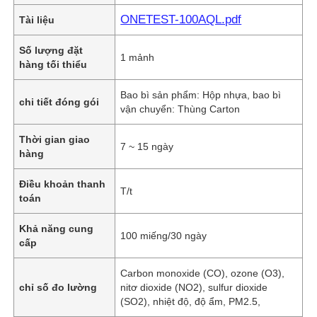
ONETEST-100AQL.pdf
Tài liệu
Số lượng đặt
1 mảnh
hàng tối thiểu
Bao bì sản phẩm: Hộp nhựa, bao bì
chi tiết đóng gói
vận chuyển: Thùng Carton
Thời gian giao
7 ~ 15 ngày
hàng
Điều khoản thanh
T/t
toán
Khả năng cung
100 miếng/30 ngày
cấp
Carbon monoxide (CO), ozone (O3),
chỉ số đo lường
nitơ dioxide (NO2), sulfur dioxide
(SO2), nhiệt độ, độ ẩm, PM2.5,