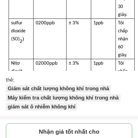
30
Nhiệt kế sợi quang
giây.
200ppb
± 3%
sulfur
0
1ppb
Tôi
dioxide
chấp
Máy đo độ phát xạ hồng ngoại
)
(SO)
nhận
2
60
giây.
2000ppb
± 3%
Nitơ
0
1ppb
Tôi
dioxit
chấp
)
thẻ:
(NO)
nhận
2
60
Giám sát chất lượng không khí trong nhà
giây.
Máy kiểm tra chất lượng không khí trong nhà
80°C
nhiệt độ
-40
Mức 0.5
0.1°C
Tôi
giám sát ô nhiễm không khí
nhận 5
giây
100% RH
± 3% RH
độ ẩm
0
00,1% RH
Tôi
Nhận giá tốt nhất cho
nhận 5