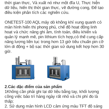
thời gian thực, Và xuất nó như một đĩa U, Thực hiện
dữ liệu, hiển thị thời gian thực, vẽ đường cong, Để tạo
điều kiện phân tích các nghiên cứu.
Về chúng tôi
ONETEST-100 AQL máy dò không khí xung quanh có
màn hình hiển thị phong phú, chế độ hoạt động linh
Tham quan nhà máy
hoạt và chức năng ghi âm, tính toán, điều khiển và
quản lý mạnh mẽ, pin lithium tích hợp,có thể cung cấp
năng lượng liên tục trong hơn 13 giờ tiêu chuẩn pin cỡ
Kiểm soát chất lượng
lớn di động + bộ sạc thời gian sử dụng kết hợp hơn 30
giờ.
Liên hệ chúng tôi
Tin tức
2.Các đặc điểm của sản phẩm
Hiển thị các trường hợp
1Không cần phải ghi lại dữ liệu bằng tay, khối lượng
công việc bảo trì hàng ngày rất nhỏ và chi phí đo là
thấp;
2. Sử dụng màn hình LCD cảm ứng màu TFT độ sáng
Yêu cầu báo giá