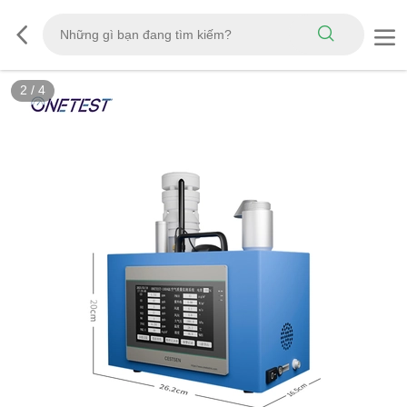
2
/
4