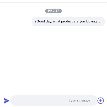
المراقبة
Nuclear Radiation Detector
Nuclear Radiation Detector
August 26, 2025
August 27, 2025
7:37 PM
Good day, what product are you looking for?
02:14
00:16
حالة تركيب مستشعر الإشعاع النووي
كاشف غازات الأوزون-EST-101-O3 النوع
الاقتصادي
Nuclear Radiation Detector
فيديوهات أخرى
August 26, 2025
September 15, 2025
00:16
01:01
مضاد جزيئات الغبار ONETEST-100DPC
كاشف تركيز الغبار-ONETEST-100
فيديوهات أخرى
فيديوهات أخرى
August 28, 2025
August 28, 2025