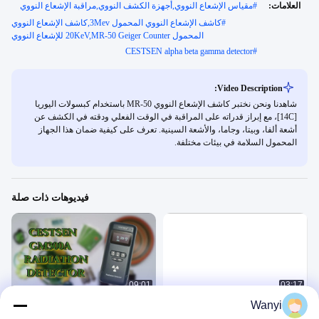
العلامات:
#
مقياس الإشعاع النووي,أجهزة الكشف النووي,مراقبة الإشعاع النووي
#
كاشف الإشعاع النووي المحمول 3Mev,كاشف الإشعاع النووي
المحمول 20KeV,MR-50 Geiger Counter للإشعاع النووي
CESTSEN alpha beta gamma detector
#
Video Description:
شاهدنا ونحن نختبر كاشف الإشعاع النووي MR-50 باستخدام كبسولات اليوريا
[14C]، مع إبراز قدراته على المراقبة في الوقت الفعلي ودقته في الكشف عن
أشعة ألفا، وبيتا، وجاما، والأشعة السينية. تعرف على كيفية ضمان هذا الجهاز
المحمول السلامة في بيئات مختلفة.
فيديوهات ذات صلة
09:01
03:17
Wanyi
نظام مراقبة الإشعاع-GM-R200 البث
كاشف الإشعاع النووي قاس عناصر
اللاسلكي 4G الاختياري للمسحات
مختلفة - GM-300A