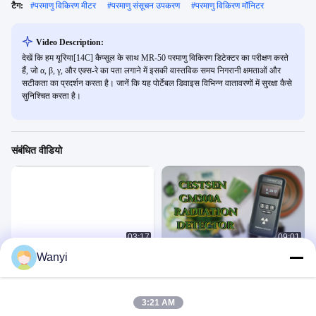
टैग:
#
परमाणु विकिरण मीटर
#
परमाणु संसूचन उपकरण
#
परमाणु विकिरण मॉनिटर
Video Description:
देखें कि हम यूरिया[14C] कैप्सूल के साथ MR-50 परमाणु विकिरण डिटेक्टर का परीक्षण करते
हैं, जो α, β, γ, और एक्स-रे का पता लगाने में इसकी वास्तविक समय निगरानी क्षमताओं और
सटीकता का प्रदर्शन करता है। जानें कि यह पोर्टेबल डिवाइस विभिन्न वातावरणों में सुरक्षा कैसे
सुनिश्चित करता है।
संबंधित वीडियो
03:17
09:01
Wanyi
विकिरण निगरानी प्रणाली-GM-R200 निगरानी
परमाणु विकिरण डिटेक्टर ने विभिन्न वस्तुओं को
जांच के लिए वैकल्पिक 4G वायरलेस ट्रांसमिशन
मापा -GM-300A
Nuclear Radiation Detector
Nuclear Radiation Detector
August 27, 2025
August 26, 2025
3:21 AM