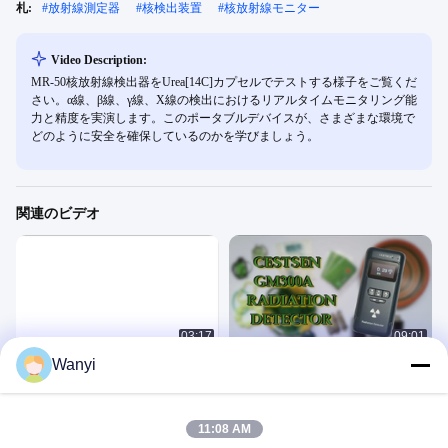
札:
#
放射線測定器
#
核検出装置
#
核放射線モニター
Video Description:
MR-50核放射線検出器をUrea[14C]カプセルでテストする様子をご覧くだ
さい。α線、β線、γ線、X線の検出におけるリアルタイムモニタリング能
力と精度を実演します。このポータブルデバイスが、さまざまな環境で
どのように安全を確保しているのかを学びましょう。
関連のビデオ
03:17
09:01
Wanyi
放射線監視システム-GM-R200 オプ
核放射線検出器は様々なアイテムを
ション 4Gワイヤレス伝送 モニタリン
測定しました - GM-300A
グプローブ用
Nuclear Radiation Detector
Nuclear Radiation Detector
August 27, 2025
August 26, 2025
11:08 AM