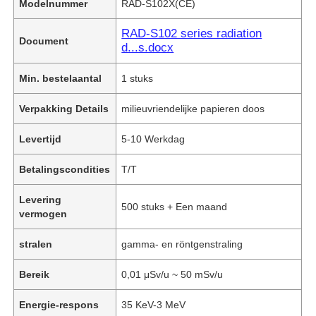
Modelnummer
RAD-S102X(CE)
RAD-S102 series radiation
Document
d...s.docx
Min. bestelaantal
1 stuks
Verpakking Details
milieuvriendelijke papieren doos
Levertijd
5-10 Werkdag
Betalingscondities
T/T
Levering
500 stuks + Een maand
vermogen
stralen
gamma- en röntgenstraling
Bereik
0,01 μSv/u ~ 50 mSv/u
Energie-respons
35 KeV-3 MeV