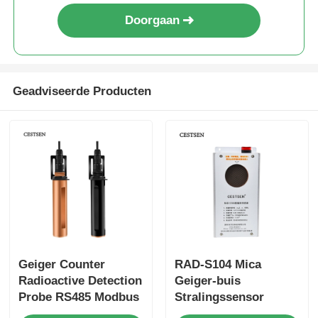
Doorgaan
De Teller van het stofdeeltje
Partikelsensor
Geadviseerde Producten
Monitoringsinrichting voor de luchtkwaliteit
Monitoringsysteem voor de luchtkwaliteit buiten
Negatieve ionendetector
Ozonedetector
Geiger Counter
RAD-S104 Mica
Radioactive Detection
Geiger-buis
Probe RS485 Modbus
Stralingssensor
Taiwan Huibo Ultrasone Instrumenten Serie
voor water RAD-S201
CESTSEN Nucleaire