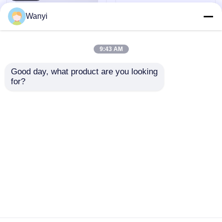
Wanyi
9:43 AM
Good day, what product are you looking 
for?
12VDC Digitale
Afvalwater
Geiger-tellermeter
Kernsensor
Sensor X-Ray Sensor
Radioactief
50KeV-1.5Mev
40KeV~1.5Mev
Aanvraag sturen
Aanvraag sturen
Kernstralingssensor
Thuis
Ongeveer ons
Contacteer ons
Desktop Site
Sitemap
Privacybeleid