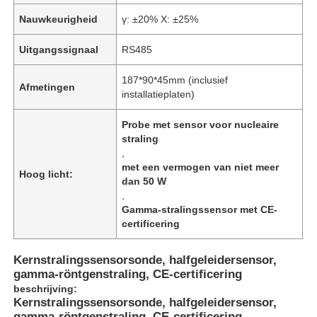
Nauwkeurigheid
γ: ±20% X: ±25%
Uitgangssignaal
RS485
187*90*45mm (inclusief
Afmetingen
installatieplaten)
Probe met sensor voor nucleaire
straling
,
met een vermogen van niet meer
Hoog licht:
dan 50 W
,
Gamma-stralingssensor met CE-
certificering
Kernstralingssensorsonde, halfgeleidersensor,
gamma-röntgenstraling, CE-certificering
beschrijving:
Kernstralingssensorsonde, halfgeleidersensor,
gamma-röntgenstraling, CE-certificering