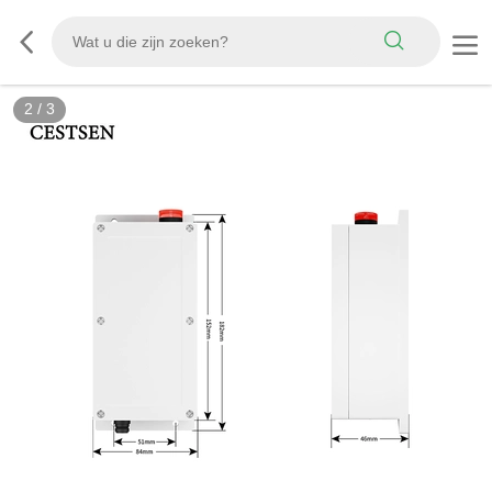
2
/
3