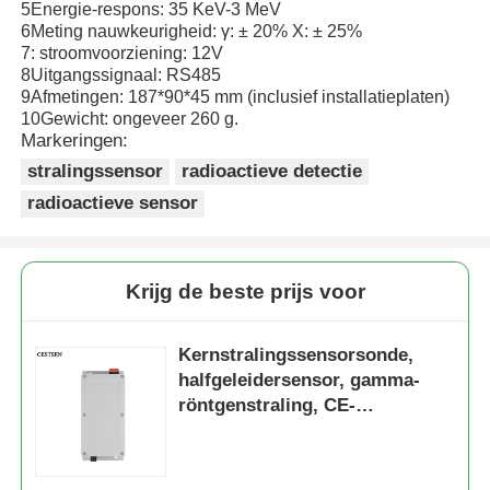
5Energie-respons: 35 KeV-3 MeV
6Meting nauwkeurigheid: γ: ± 20% X: ± 25%
7: stroomvoorziening: 12V
Detector voor nucleaire straling
8Uitgangssignaal: RS485
9Afmetingen: 187*90*45 mm (inclusief installatieplaten)
10Gewicht: ongeveer 260 g.
Persoonlijke dosismeter
Markeringen:
stralingssensor
radioactieve detectie
x ray sensor
radioactieve sensor
Kernstralingsbewakingssysteem
Krijg de beste prijs voor
radondetector
Kernstralingssensorsonde,
halfgeleidersensor, gamma-
Atmosferische negatieve ionenmonitor
röntgenstraling, CE-
certificering
PM2.5 detector