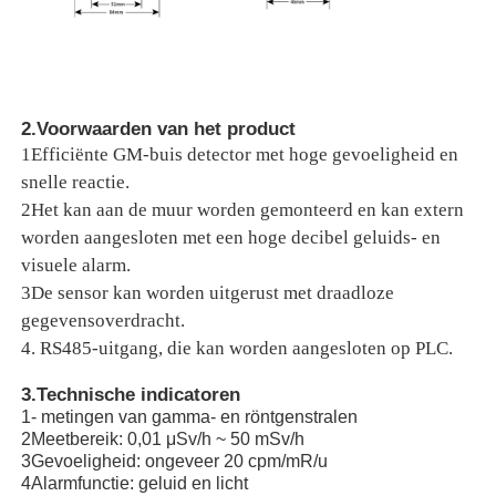
Over ons
2.Voorwaarden van het product
Fabrieksreis
1Efficiënte GM-buis detector met hoge gevoeligheid en
snelle reactie.
Kwaliteitscontrole
2Het kan aan de muur worden gemonteerd en kan extern
worden aangesloten met een hoge decibel geluids- en
visuele alarm.
Contacteer ons
3De sensor kan worden uitgerust met draadloze
gegevensoverdracht.
nieuws
4. RS485-uitgang, die kan worden aangesloten op PLC.
3.Technische indicatoren
De gevallen tonen
1- metingen van gamma- en röntgenstralen
2Meetbereik: 0,01 μSv/h ~ 50 mSv/h
3Gevoeligheid: ongeveer 20 cpm/mR/u
4Alarmfunctie: geluid en licht
Vraag een offerte aan