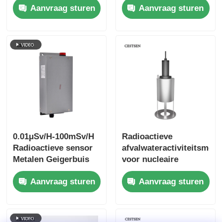
Aanvraag sturen
Aanvraag sturen
serie
Stralingsalarm
Glasvezelthermometer
Infrarood emissiviteitsdetector
0.01μSv/H-100mSv/H
Radioactieve
Radioactieve sensor
afvalwateractiviteitsmee
Metalen Geigerbuis
voor nucleaire
Gamma X-straal
geneeskunde
Aanvraag sturen
Aanvraag sturen
vervalpoel
onderwater