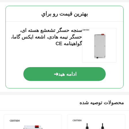
بهترين قيمت رو براي
آشکارساز تشعشع هسته‌ای
سنجه حسگر تشعشع هسته ای،
دزیمتر شخصی
حسگر نیمه هادی، اشعه ایکس گاما،
گواهینامه CE
حسگر اشعه ایکس
سیستم نظارت بر تشعشعات هسته ای
ادامه هید
آشکارساز رادون
محصولات توصیه شده
مانیتور یون منفی جوی
آشکارساز PM2.5