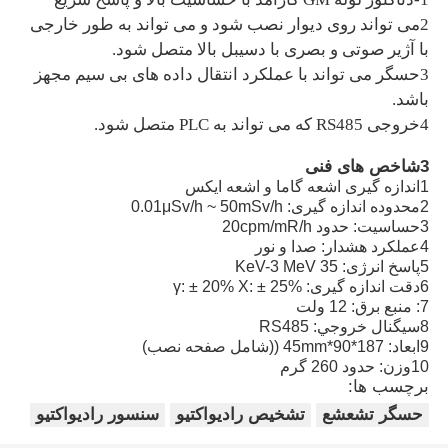
2می تواند روی دیوار نصب شود و می تواند به طور خارجی
با آژیر صوتی و بصری با دسیبل بالا متصل شود.
دربارهی ما
3حسگر می تواند با عملکرد انتقال داده های بی سیم مجهز
باشد.
کارخانه تور
4خروجی RS485 که می تواند به PLC متصل شود.
3شاخص های فنی
کنترل کیفیت
1اندازه گیری اشعه گاما و اشعه ایکس
2محدوده اندازه گیری: 0.01μSv/h ~ 50mSv/h
3حساسیت: حدود 20cpm/mR/h
4عملکرد هشدار: صدا و نور
تماس با ما
5پاسخ انرژی: 35 KeV-3 MeV
6دقت اندازه گیری: γ: ± 20% X: ± 25%
7: منبع برق: 12 ولت
اخبار
8سيگنال خروجي: RS485
9ابعاد: 187*90*45mm ((شامل صفحه نصب)
10وزن: حدود 260 گرم
پرونده ها نشان می دهند
برچسب ها:
حسگر تشعشع
تشخیص رادیواکتیو
سنسور رادیواکتیو
درخواست نقل قول