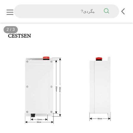
2
/
3