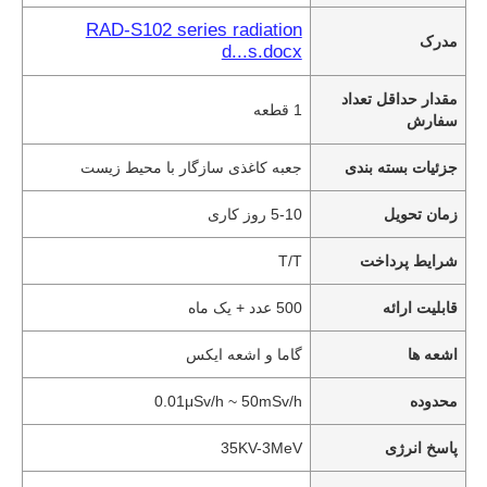
RAD-S102 series radiation
مدرک
d...s.docx
مقدار حداقل تعداد
1 قطعه
سفارش
جزئیات بسته بندی
جعبه کاغذی سازگار با محیط زیست
زمان تحویل
5-10 روز کاری
شرایط پرداخت
T/T
قابلیت ارائه
500 عدد + یک ماه
اشعه ها
گاما و اشعه ایکس
محدوده
0.01μSv/h ~ 50mSv/h
پاسخ انرژی
35KV-3MeV