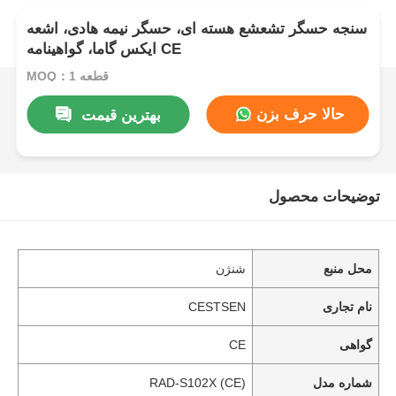
سنجه حسگر تشعشع هسته ای، حسگر نیمه هادی، اشعه
ایکس گاما، گواهینامه CE
MOQ：1 قطعه
حالا حرف بزن
بهترین قیمت
توضیحات محصول
محل منبع
شنژن
نام تجاری
CESTSEN
گواهی
CE
شماره مدل
RAD-S102X (CE)