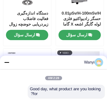
ترمومتر فیبر نوری
0.01μSv/H-100mSv/H
دستگاه اندازه‌گیری
حسگر رادیواکتیو فلزی
فعالیت فاضلاب
لوله گایگر اشعه X گاما
زیردریایی حوضچه زوال
تشخیص‌گر گسیلندگی فروسرخ
پزشکی هسته‌ای برای
ارسال سؤال
ارسال سؤال
فاضلاب رادیواکتیو
Wanyi
2:28 AM
Good day, what product are you looking 
for?
سنسور ضد گایگر
سنسور هسته ای آب
دیجیتال 12DCV سنسور
فاضلاب سنسور تابش