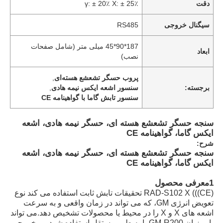
دقت
γ: ± 20٪ X: ± 25٪
سیگنال خروجی
RS485
187*90*45 میلی متر (شامل صفحات
ابعاد
نصب)
پروب حسگر تشعشع هسته‌ای
,
برجسته:
سنسور اشعه ایکس نیمه هادی
,
سنسور تابش گاما با گواهینامه CE
سنجه حسگر تشعشع هسته ای، حسگر نیمه هادی، اشعه
ایکس گاما، گواهینامه CE
شرح:
سنجه حسگر تشعشع هسته ای، حسگر نیمه هادی، اشعه
ایکس گاما، گواهینامه CE
1معرفی محصول
RAD-S102 X (((CE) تحقیقات تابش ثابت استفاده می کند نوع
تعویض انرژی GM، که می تواند در زمان واقعی و به سرعت
اشعه های X و X را در محیط یا محصولات تشخیص دهد.می تواند
با میزبان GM-R200 یا به طور مستقل استفاده شود.، و خروجی