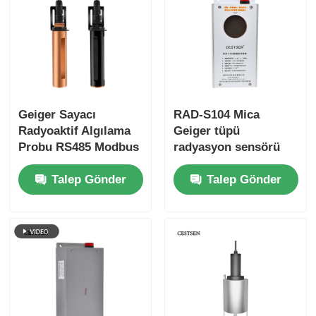
Toz Parçacıkları Sayıcısı
Partikül madde sensörü
Geiger Sayacı
RAD-S104 Mica
Hava kalitesi izleme cihazı
Radyoaktif Algılama
Geiger tüpü
Probu RS485 Modbus
radyasyon sensörü
Su İçin RAD-S201
CESTSEN Nükleer
Dış hava kalitesi izleme sistemi
Talep Gönder
Talep Gönder
Serisi
radyasyon alarmı
Negatif iyon dedektörü
Ozon Dedektörü
Tayvan Huibo Ultrasonik Enstrüman Serisi