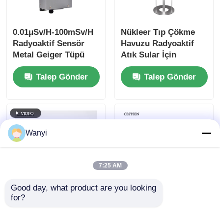
Fiber Optik Termometre
0.01μSv/H-100mSv/H
Nükleer Tıp Çökme
Radyoaktif Sensör
Havuzu Radyoaktif
Kızılötesi yayma yeteneği dedektörü
Metal Geiger Tüpü
Atık Sular İçin
Gama X Işını
Denizaltı Atık Su
Talep Gönder
Talep Gönder
Aktivitesi Ölçüm
Cihazı
Wanyi
7:25 AM
Good day, what product are you looking 
for?
12DCV Dijital Geiger
Atıksu Nükleer
Sayacı Sensörü X
Sensör Radyoaktif