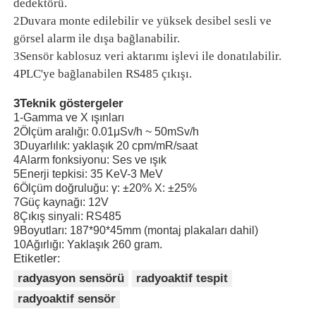
dedektörü.
2Duvara monte edilebilir ve yüksek desibel sesli ve
görsel alarm ile dışa bağlanabilir.
Hakkımızda
3Sensör kablosuz veri aktarımı işlevi ile donatılabilir.
4PLC'ye bağlanabilen RS485 çıkışı.
Fabrika turu
3Teknik göstergeler
1-Gamma ve X ışınları
Kalite kontrol
2Ölçüm aralığı: 0.01μSv/h ~ 50mSv/h
3Duyarlılık: yaklaşık 20 cpm/mR/saat
4Alarm fonksiyonu: Ses ve ışık
5Enerji tepkisi: 35 KeV-3 MeV
Bize ulaşın
6Ölçüm doğruluğu: γ: ±20% X: ±25%
7Güç kaynağı: 12V
8Çıkış sinyali: RS485
Haberler
9Boyutları: 187*90*45mm (montaj plakaları dahil)
10Ağırlığı: Yaklaşık 260 gram.
Etiketler:
Davalar gösteriyor
radyasyon sensörü
radyoaktif tespit
radyoaktif sensör
Teklif isteği