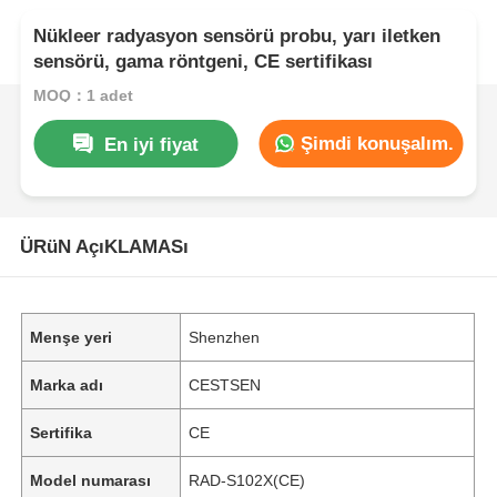
Nükleer radyasyon sensörü probu, yarı iletken
sensörü, gama röntgeni, CE sertifikası
MOQ：1 adet
Şimdi konuşalım.
En iyi fiyat
ÜRüN AçıKLAMASı
Menşe yeri
Shenzhen
Marka adı
CESTSEN
Sertifika
CE
Model numarası
RAD-S102X(CE)