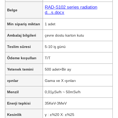
RAD-S102 series radiation
Belge
d...s.docx
Min sipariş miktarı
1 adet
Ambalaj bilgileri
çevre dostu karton kutu
Teslim süresi
5-10 iş günü
Ödeme koşulları
T/T
Yetenek temini
500 adet+Bir ay
ışınlar
Gama ve X ışınları
Menzil
0,01μSv/h ~ 50mSv/h
Enerji tepkisi
35KeV-3MeV
Kesinlik
γ : ±%20 X: ±%25