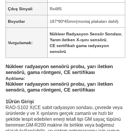
Çıkış Sinyali
Rs485
Boyutlar
187*90*45mm(montaj plakaları dahil)
Nükleer Radyasyon Sensör Sondası
,
Yarım iletken X-ışını sensörü
,
Vurgulamak:
CE sertifikalı gama radyasyon
sensörü
Nükleer radyasyon sensörü probu, yarı iletken
sensörü, gama röntgeni, CE sertifikası
Açıklama:
Nükleer radyasyon sensörü probu, yarı iletken
sensörü, gama röntgeni, CE sertifikası
1Ürün Girişi
RAD-S102 X(CE sabit radyasyon sondası, çevrede veya
ürünlerde γ ve X ışınlarını gerçek zamanlı ve hızlı bir
şekilde tespit edebilen enerji telafi tipi GM sayaç tüpünü
benimser.GM-R200 makine ile birlikte veya bağımsız
olarak kullanılabilir., ve sistem entegrasyonu için uygun