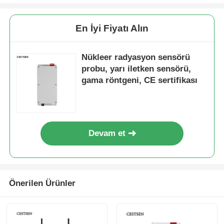
Nükleer radyasyon dedektörü
En İyi Fiyatı Alın
Nükleer radyasyon sensörü
kişisel dozimetre
probu, yarı iletken sensörü,
gama röntgeni, CE sertifikası
Röntgen sensörü
Nükleer radyasyon izleme sistemi
Devam et
Radon dedektörü
Önerilen Ürünler
Atmosferik negatif iyon monitörü
PM2.5 dedektörü