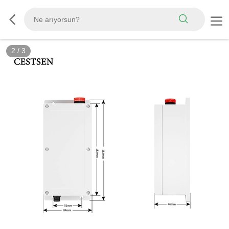
2
/
3