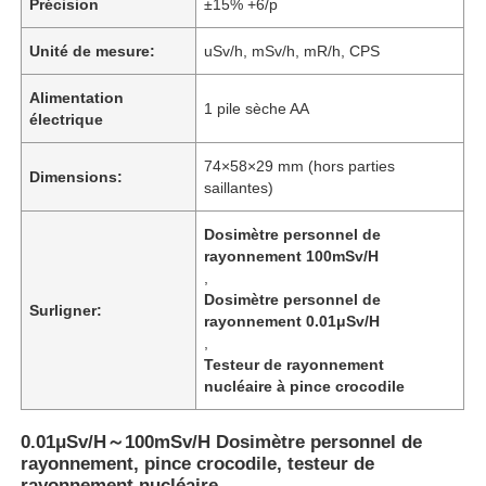
Précision
±15% +6/p
Unité de mesure:
uSv/h, mSv/h, mR/h, CPS
Alimentation
1 pile sèche AA
électrique
74×58×29 mm (hors parties
Dimensions:
saillantes)
Dosimètre personnel de
rayonnement 100mSv/H
,
Dosimètre personnel de
Surligner:
rayonnement 0.01μSv/H
,
Testeur de rayonnement
nucléaire à pince crocodile
0.01μSv/H～100mSv/H Dosimètre personnel de
rayonnement, pince crocodile, testeur de
rayonnement nucléaire