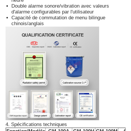
heure
Double alarme sonore/vibration avec valeurs
d'alarme configurables par l'utilisateur
Thermomètre à fibre optique
Capacité de commutation de menu bilingue
chinois/anglais
Détecteur d'émissivité infrarouge
4. Spécifications techniques