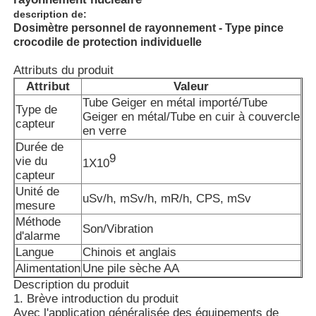
description de:
Dosimètre personnel de rayonnement - Type pince
crocodile de protection individuelle
Attributs du produit
Attribut
Valeur
Tube Geiger en métal importé/Tube
Type de
Geiger en métal/Tube en cuir à couvercle
capteur
en verre
Durée de
9
vie du
1X10
capteur
Unité de
uSv/h, mSv/h, mR/h, CPS, mSv
mesure
Méthode
Aperçu
Son/Vibration
d'alarme
Langue
Chinois et anglais
Produits
Alimentation
Une pile sèche AA
Description du produit
1. Brève introduction du produit
Vidéos
Avec l'application généralisée des équipements de