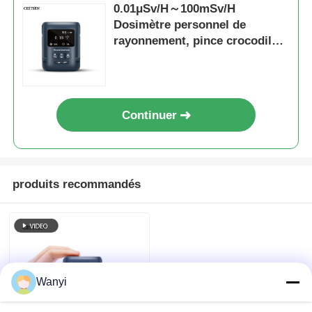
0.01μSv/H～100mSv/H
Dosimètre personnel de
rayonnement, pince crocodile,
testeur de rayonnement
nucléaire
Continuer
produits recommandés
Wanyi