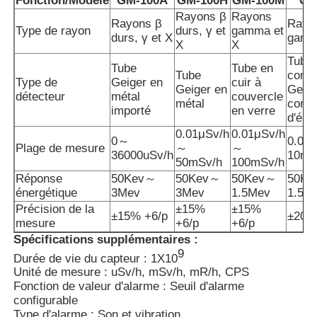
Fonction/Modèle
GM-100A
GM-100H
GM-100M
GM
Rayons β
Rayons
Rayons β
Rayo
Type de rayon
durs, γ et
gamma et
durs, γ et X
gamm
X
X
Tube
Tube
Tube en
Tube
comp
Type de
Geiger en
cuir à
Geiger en
Geige
détecteur
métal
couvercle
métal
comp
importé
en verre
d'éne
0.01μSv/h
0.01μSv/h
0～
0.01
Plage de mesure
～
～
36000uSv/h
10mS
50mSv/h
100mSv/h
Réponse
50Kev～
50Kev～
50Kev～
50K
énergétique
3Mev
3Mev
1.5Mev
1.5M
Précision de la
±15%
±15%
±15% +6/p
±20
mesure
+6/p
+6/p
Spécifications supplémentaires :
9
Durée de vie du capteur : 1X10
Unité de mesure : uSv/h, mSv/h, mR/h, CPS
Fonction de valeur d'alarme : Seuil d'alarme
configurable
Type d'alarme : Son et vibration