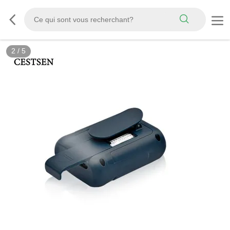
2
/
5