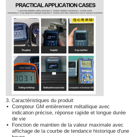
Compteur de particules de poussière
Détecteur de particules
Appareil de surveillance de la qualité de l'air
Système de surveillance de la qualité de l'air extérieur
Détecteur d'ions négatifs
3. Caractéristiques du produit
Compteur GM entièrement métallique avec
Détecteur d'ozone
indication précise, réponse rapide et longue durée
de vie
Fonction de maintien de la valeur maximale avec
affichage de la courbe de tendance historique d'une
Série d'instruments à ultrasons Taiwan Huibo