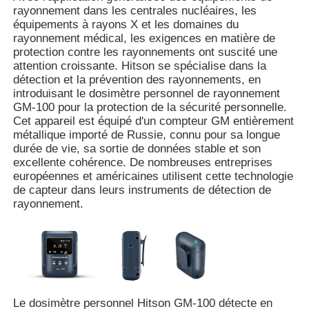
rayonnement dans les centrales nucléaires, les
équipements à rayons X et les domaines du
rayonnement médical, les exigences en matière de
A propos de nous
protection contre les rayonnements ont suscité une
attention croissante. Hitson se spécialise dans la
détection et la prévention des rayonnements, en
Visite d'usine
introduisant le dosimètre personnel de rayonnement
GM-100 pour la protection de la sécurité personnelle.
Cet appareil est équipé d'un compteur GM entièrement
Contrôle de la qualité
métallique importé de Russie, connu pour sa longue
durée de vie, sa sortie de données stable et son
excellente cohérence. De nombreuses entreprises
Contact
européennes et américaines utilisent cette technologie
de capteur dans leurs instruments de détection de
rayonnement.
nouvelles
Les cas le montrent
Demande de soumission
Le dosimètre personnel Hitson GM-100 détecte en