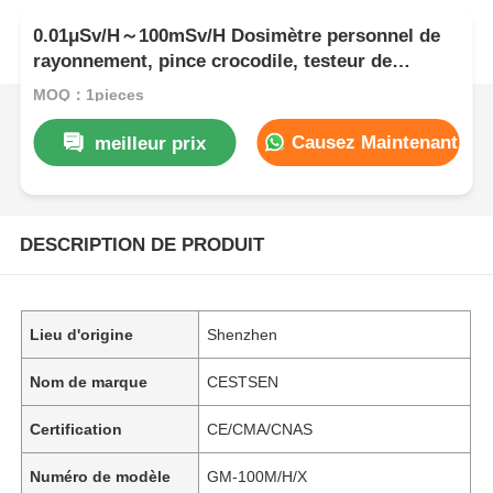
0.01μSv/H～100mSv/H Dosimètre personnel de
rayonnement, pince crocodile, testeur de
rayonnement nucléaire
MOQ：1pieces
Causez Maintenant
meilleur prix
DESCRIPTION DE PRODUIT
Lieu d'origine
Shenzhen
Nom de marque
CESTSEN
Certification
CE/CMA/CNAS
Numéro de modèle
GM-100M/H/X