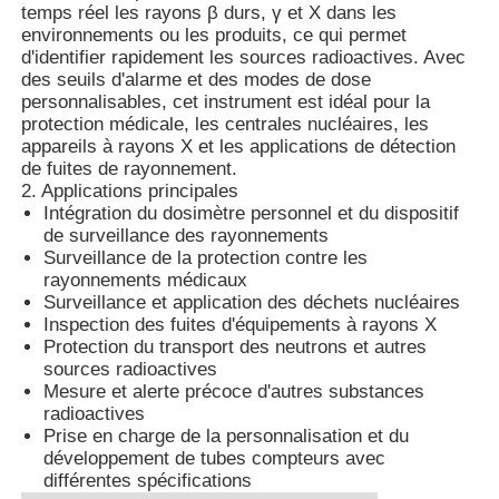
temps réel les rayons β durs, γ et X dans les
environnements ou les produits, ce qui permet
d'identifier rapidement les sources radioactives. Avec
Détecteur de rayonnement nucléaire
des seuils d'alarme et des modes de dose
personnalisables, cet instrument est idéal pour la
protection médicale, les centrales nucléaires, les
Dosimètre personnel
appareils à rayons X et les applications de détection
de fuites de rayonnement.
2. Applications principales
capteur de rayon de x
Intégration du dosimètre personnel et du dispositif
de surveillance des rayonnements
Surveillance de la protection contre les
Système de surveillance des radiations nucléaires
rayonnements médicaux
Surveillance et application des déchets nucléaires
Inspection des fuites d'équipements à rayons X
détecteur de radon
Protection du transport des neutrons et autres
sources radioactives
Mesure et alerte précoce d'autres substances
Moniteur d'ions négatifs atmosphériques
radioactives
Prise en charge de la personnalisation et du
développement de tubes compteurs avec
différentes spécifications
Détecteur de PM2.5