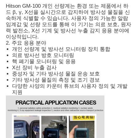
Hitson GM-100 개인 선량계는 환경 또는 제품에서 하
드 β, γ, X선을 실시간으로 감지하여 방사성 물질을 신
회사 소개
속하게 식별할 수 있습니다. 사용자 정의 가능한 알람
임계값 및 선량 모드를 통해 이 기기는 의료 보호, 원자
력 발전소, X선 기계 및 방사선 누출 감지 응용 분야에
이상적입니다.
공장 투어
2. 주요 응용 분야
개인 선량계 및 방사선 모니터링 장치 통합
의료 방사선 방호 모니터링
품질 관리
핵 폐기물 모니터링 및 응용
X선 장비 누출 검사
중성자 및 기타 방사성 물질 운송 보호
연락처
기타 방사성 물질의 측정 및 조기 경보
다양한 사양의 카운터 튜브의 사용자 정의 및 개발
지원
뉴스
사례 보기
견적 요청