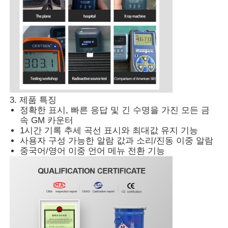
핵 방사선 탐지기
개인용피폭선량측정기
X- 선 센서
3. 제품 특징
정확한 표시, 빠른 응답 및 긴 수명을 가진 모든 금
속 GM 카운터
핵 방사선 감시 시스템
1시간 기록 추세 곡선 표시와 최대값 유지 기능
사용자 구성 가능한 알람 값과 소리/진동 이중 알람
중국어/영어 이중 언어 메뉴 전환 기능
라돈 측정기
대기 음이온 측정기
PM2.5 감지기