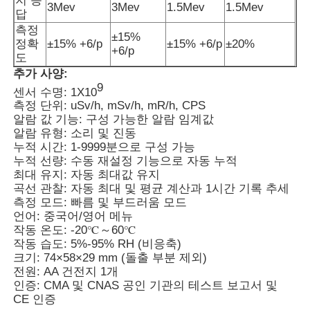
지 응
3Mev
3Mev
1.5Mev
1.5Mev
답
측정
광섬유 온도 측정기
±15%
정확
±15% +6/p
±15% +6/p
±20%
+6/p
도
추가 사양:
적외선 방출량 감지기
9
센서 수명: 1X10
측정 단위: uSv/h, mSv/h, mR/h, CPS
알람 값 기능: 구성 가능한 알람 임계값
알람 유형: 소리 및 진동
누적 시간: 1-9999분으로 구성 가능
누적 선량: 수동 재설정 기능으로 자동 누적
최대 유지: 자동 최대값 유지
곡선 관찰: 자동 최대 및 평균 계산과 1시간 기록 추세
측정 모드: 빠름 및 부드러움 모드
언어: 중국어/영어 메뉴
작동 온도: -20℃～60℃
작동 습도: 5%-95% RH (비응축)
크기: 74×58×29 mm (돌출 부분 제외)
전원: AA 건전지 1개
인증: CMA 및 CNAS 공인 기관의 테스트 보고서 및
CE 인증