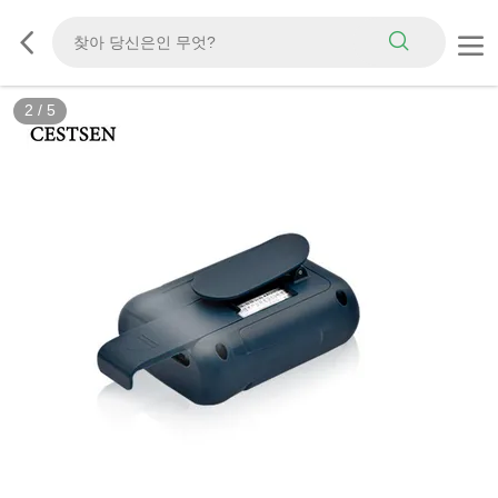
2
/
5