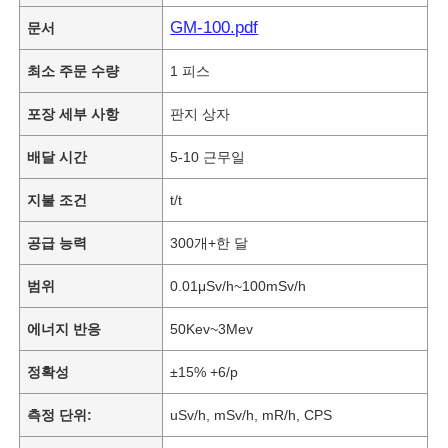
GM-100.pdf
문서
최소 주문 수량
1 피스
포장 세부 사항
판지 상자
배달 시간
5-10 근무일
지불 조건
t/t
공급 능력
300개+한 달
범위
0.01μSv/h~100mSv/h
에너지 반응
50Kev~3Mev
정확성
±15% +6/p
측정 단위:
uSv/h, mSv/h, mR/h, CPS