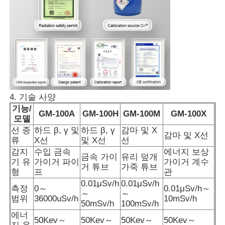
분진계수계
미립자 물질 센서
공기 질 모니터링 장치
4. 기술 사양
기능/
GM-100A
GM-100H
GM-100M
GM-100X
모델
야외 공기 질 모니터링 시스템
선 종
하드 β, γ 및
하드 β, γ
감마 및 X
감마 및 X선
류
X선
및 X선
선
음이온 감지기
감지
수입 금속
에너지 보상
금속 가이
유리 덮개
기 유
가이거 파이
가이거 계수
거 튜브
가죽 튜브
형
프
관
오존 탐지기
0.01μSv/h
0.01μSv/h
측정
0～
0.01μSv/h～
～
～
범위
36000uSv/h
10mSv/h
50mSv/h
100mSv/h
에너
타이완 후이보 초음파 악기 시리즈
50Kev～
50Kev～
50Kev～
50Kev～