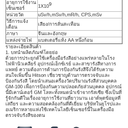
อายุการใช้งาน
9
1X10
เซ็นเซอร์
หน่วยวัด
uSv/h,mSv/h,mR/h, CPS,mSv
วิธีการแจ้ง
เสียง/การสั่นสะเทือน
เตือน
ภาษา
จีนและอังกฤษ
แหล่งจ่ายไฟ
แบตเตอรี่แห้ง AA หนึ่งก้อน
รายละเอียดสินค้า
1. บทนำผลิตภัณฑ์โดยย่อ
ด้วยการประยุกต์ใช้เครื่องมือรังสีอย่างแพร่หลายในโรง
ไฟฟ้านิวเคลียร์ อุปกรณ์เอ็กซ์เรย์ และสาขารังสีทางการ
แพทย์ ความต้องการด้านการป้องกันรังสีจึงได้รับความ
สนใจเพิ่มขึ้น Hitson เชี่ยวชาญด้านการตรวจจับและ
ป้องกันรังสี โดยนำเสนอเครื่องวัดปริมาณรังสีส่วนบุคคล
GM-100 เพื่อการป้องกันความปลอดภัยส่วนบุคคล อุปกรณ์
บ้าน
นี้มีเคาน์เตอร์ GM โลหะทั้งหมดนำเข้าจากรัสเซีย ซึ่งเป็นที่
รู้จักกันดีในเรื่องอายุการใช้งานที่ยาวนาน เอาต์พุตข้อมูลที่
เสถียร และความสอดคล้องกันที่ดีเยี่ยม บริษัทในยุโรปและ
ผลิตภัณฑ์
อเมริกาหลายแห่งใช้เทคโนโลยีเซ็นเซอร์นี้ในเครื่องมือ
ตรวจจับรังสีของตน
วิดีโอ