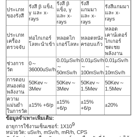
รังสี β
รังสี
รังสี β แข็ง,
รังสีแกมมา
ประเภท
แข็ง, γ
แกมมา
γ และ x-
และ x-
เทอร์โมเมตรไฟเบอร์ออปติก
ของรังสี
และ x-
และ x-
rays
rays
rays
rays
หลอด
เครื่องตรวจวัดการแผ่รังสีอินฟราเรด
ประเภท
เคาน์เตอร์
ท่อไกเกอร์
หลอดไก
หลอดหนัง
เครื่อง
ไกเกอร์
โลหะนำเข้า
เกอร์โลหะ
ครอบแก้ว
ตรวจจับ
ชดเชย
พลังงาน
0.01μSv/h
0.01μSv/h
0.01μSv/h
ช่วงการ
0～
～
～
～
วัด
36000uSv/h
50mSv/h
100mSv/h
10mSv/h
การตอบ
50Kev～
50Kev～
50Kev～
50Kev～
สนองต่อ
3Mev
3Mev
1.5Mev
1.5Mev
พลังงาน
ความ
±15%
±15%
แม่นยำ
±15% +6/p
±20%
+6/p
+6/p
ในการวัด
ข้อมูลจำเพาะเพิ่มเติม:
9
อายุการใช้งานเซ็นเซอร์: 1X10
หน่วยวัด: uSv/h, mSv/h, mR/h, CPS