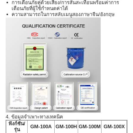
การเตือนภัยคู่ด้วยเสียง/การสั่นสะเทือนพร้อมค่าการ
เตือนภัยที่ผู้ใช้กำหนดค่าได้
ความสามารถในการสลับเมนูสองภาษาจีน/อังกฤษ
เครื่องนับอนุภาคฝุ่น
เซ็นเซอร์สสารอนุภาค
อุปกรณ์ติดตามคุณภาพอากาศ
ระบบติดตามคุณภาพอากาศภายนอก
เครื่องตรวจจับไอออนลบ
เครื่องตรวจจับโอโซน
4. ข้อมูลจำเพาะทางเทคนิค
ฟังก์ชัน/
GM-100A
GM-100H
GM-100M
GM-100X
ชุดเครื่องมืออัลตราโซนิก Taiwan Huibo
รุ่น