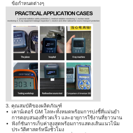
ข้อกำหนดต่างๆ
เครื่องตรวจจับรังสีนิวเคลียร์
เครื่องวัดปริมาตรส่วนบุคคล
เซ็นเซอร์รังสี
ระบบติดตามรังสีนิวเคลียร์
เครื่องตรวจจับเรดอน
3. คุณสมบัติของผลิตภัณฑ์
เครื่องวัดประจุลบในอากาศ
เคาน์เตอร์ GM โลหะทั้งหมดพร้อมการบ่งชี้ที่แม่นยำ
การตอบสนองที่รวดเร็ว และอายุการใช้งานที่ยาวนาน
ฟังก์ชันการเก็บค่าสูงสุดพร้อมการแสดงเส้นแนวโน้ม
เครื่องตรวจจับ PM2.5
ประวัติศาสตร์หนึ่งชั่วโมง