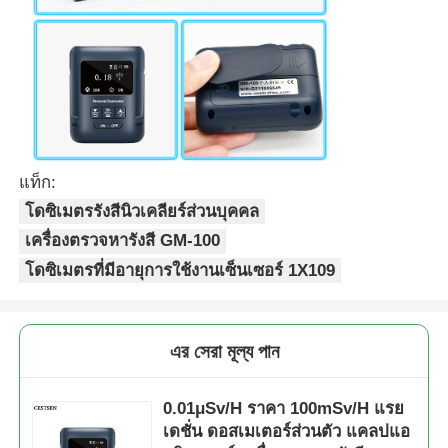
แท็ก:
โดซิเมตรรังสีนิวเคลียร์ส่วนบุคคล
เครื่องตรวจหารังสี GM-100
โดซิเมตรที่มีอายุการใช้งานเซ็นเซอร์ 1X109
এর সেরা মূল্য পান
0.01μSv/H ราคา 100mSv/H แรย
เดชั่น ดอสเมเตอร์ส่วนตัว แคลปแอ