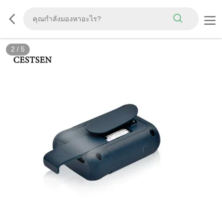
2
/
5