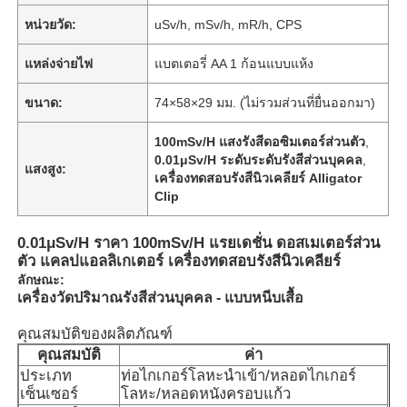
หน่วยวัด:
uSv/h, mSv/h, mR/h, CPS
แหล่งจ่ายไฟ
แบตเตอรี่ AA 1 ก้อนแบบแห้ง
ขนาด:
74×58×29 มม. (ไม่รวมส่วนที่ยื่นออกมา)
100mSv/H แสงรังสีดอซิมเตอร์ส่วนตัว
,
0.01μSv/H ระดับระดับรังสีส่วนบุคคล
,
แสงสูง:
เครื่องทดสอบรังสีนิวเคลียร์ Alligator
Clip
0.01μSv/H ราคา 100mSv/H แรยเดชั่น ดอสเมเตอร์ส่วน
ตัว แคลปแอลลิเกเตอร์ เครื่องทดสอบรังสีนิวเคลียร์
ลักษณะ:
เครื่องวัดปริมาณรังสีส่วนบุคคล - แบบหนีบเสื้อ
คุณสมบัติของผลิตภัณฑ์
คุณสมบัติ
ค่า
ประเภท
ท่อไกเกอร์โลหะนำเข้า/หลอดไกเกอร์
เซ็นเซอร์
โลหะ/หลอดหนังครอบแก้ว