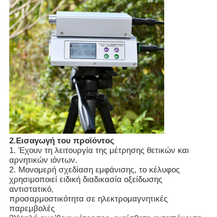
Σχετικά με εμάς
Γύρος εργοστασίων
Ποιοτικός έλεγχος
επαφή
2.Εισαγωγή του προϊόντος
1. Έχουν τη λειτουργία της μέτρησης θετικών και
Νέα
αρνητικών ιόντων.
2. Μονομερή σχεδίαση εμφάνισης, το κέλυφος
χρησιμοποιεί ειδική διαδικασία οξείδωσης
Οι υποθέσεις δείχνουν
αντιστατικό,
προσαρμοστικότητα σε ηλεκτρομαγνητικές
παρεμβολές
Ζητήστε ένα απόσπασμα