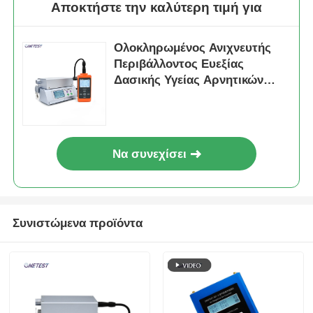
Αποκτήστε την καλύτερη τιμή για
Θερμόμετρο οπτικών ινών
Ολοκληρωμένος Ανιχνευτής
Περιβάλλοντος Ευεξίας
Ανιχνευτής εκπομπής υπέρυθρης ακτινοβολίας
Δασικής Υγείας Αρνητικών
Ιόντων PM2.5 PM10
Να συνεχίσει
Συνιστώμενα προϊόντα