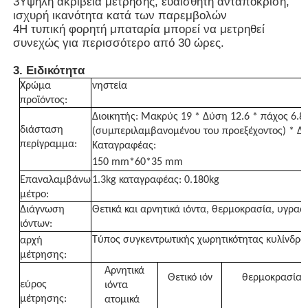
3Υψηλή ακρίβεια μέτρησης, ευαίσθητη ανταπόκριση,
ισχυρή ικανότητα κατά των παρεμβολών
4Η τυπική φορητή μπαταρία μπορεί να μετρηθεί
Ανιχνευτής πυρηνικής ακτινοβολίας
συνεχώς για περισσότερο από 30 ώρες.
3. Ειδικότητα
Προσωπικό δοσίμετρο
Χρώμα
νηστεία
προϊόντος:
Διοικητής: Μακρύς 19 * Δύση 12.6 * πάχος 6.
των ακτίνων X αισθητήρας
διάσταση
(συμπεριλαμβανομένου του προεξέχοντος) * Δύ
περίγραμμα:
Καταγραφέας:
150 mm*60*35 mm
Σύστημα Παρακολούθησης Πυρηνικής Ακτινοβολίας
Επαναλαμβάνω
1.3kg καταγραφέας: 0.180kg
μέτρο:
Διάγνωση
Θετικά και αρνητικά ιόντα, θερμοκρασία, υγρα
ανιχνευτής ραδονίου
ιόντων:
Τύπος συγκεντρωτικής χωρητικότητας κυλίνδρο
αρχή
Οθόνη Αρνητικών Ιόντων Ατμόσφαιρας
μέτρησης:
Αρνητικά
Θετικό ιόν
θερμοκρασία
εύρος
ιόντα
Ανιχνευτής PM2,5
μέτρησης:
ατομικά