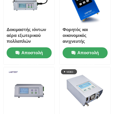
Δοκιμαστής ιόντων
Φορητός και
αέρα εξωτερικού
οικονομικός
πολλαπλών
ανιχνευτής
παραμέτρων
αρνητικών ιόντων
Αποστολή
Αποστολή
Ανιχνευτής ιόντων
αέρα RS232 εξόδου
αέρα ONETEST-
ερώτησης
ερώτησης
502XP-A