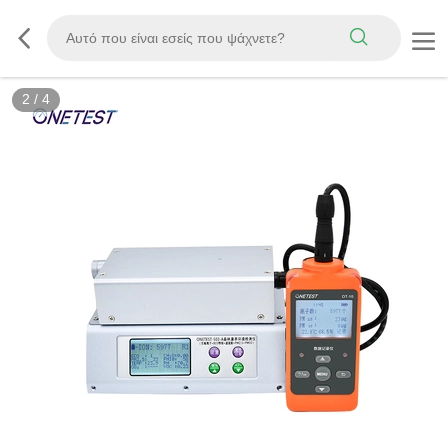
2
/
4