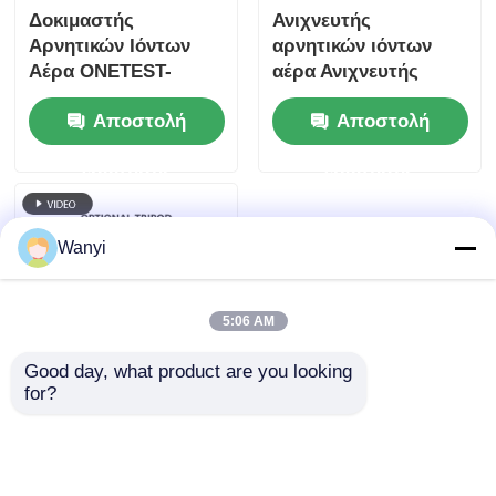
Δοκιμαστής
Ανιχνευτής
Αρνητικών Ιόντων
αρνητικών ιόντων
Αέρα ONETEST-
αέρα Ανιχνευτής
502XP-Ⅻ Μπορεί να
αέρα για καθαριστές
Αποστολή
Αποστολή
Μετρήσει Μικρά
αέρα δασοκομίας
Μεγέθη Σωματιδίων
ερώτησης
ερώτησης
Wanyi
5:06 AM
Good day, what product are you looking 
for?
Παράλληλη Πλάκα
Ηλεκτροδίων
Ανιχνευτή Αρνητικών
Ιόντων Οξυγόνου