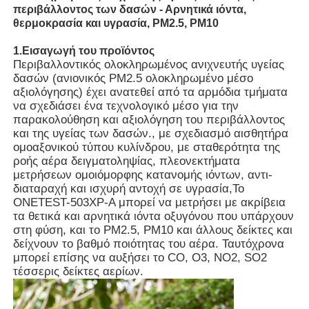
περιβάλλοντος των δασών - Αρνητικά ιόντα,
θερμοκρασία και υγρασία, PM2.5, PM10
1.Εισαγωγή του προϊόντος
Περιβαλλοντικός ολοκληρωμένος ανιχνευτής υγείας
δασών (ανιονικός PM2.5 ολοκληρωμένο μέσο
αξιολόγησης) έχει ανατεθεί από τα αρμόδια τμήματα
να σχεδιάσει ένα τεχνολογικό μέσο για την
παρακολούθηση και αξιολόγηση του περιβάλλοντος
και της υγείας των δασών., με σχεδιασμό αισθητήρα
ομοαξονικού τύπου κυλίνδρου, με σταθερότητα της
ροής αέρα δειγματοληψίας, πλεονεκτήματα
μετρήσεων ομοιόμορφης κατανομής ιόντων, αντι-
διαταραχή και ισχυρή αντοχή σε υγρασία,Το
ONETEST-503XP-A μπορεί να μετρήσει με ακρίβεια
τα θετικά και αρνητικά ιόντα οξυγόνου που υπάρχουν
Αρχική Σελίδα
στη φύση, και το PM2.5, PM10 και άλλους δείκτες και
δείχνουν το βαθμό ποιότητας του αέρα. Ταυτόχρονα
μπορεί επίσης να αυξήσει το CO, O3, NO2, SO2
Προϊόντα
τέσσερις δείκτες αερίων.
Βίντεο