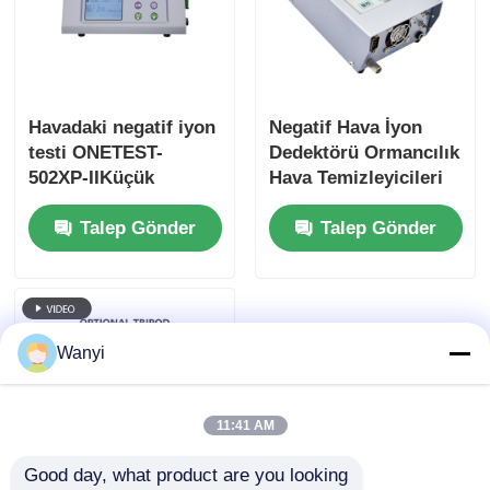
Havadaki negatif iyon
Negatif Hava İyon
testi ONETEST-
Dedektörü Ormancılık
502XP-IIKüçük
Hava Temizleyicileri
parçacık boyutlarını
İçin Hava Anyon
Talep Gönder
Talep Gönder
ölçebilir
Dedektörü
Wanyi
11:41 AM
Good day, what product are you looking 