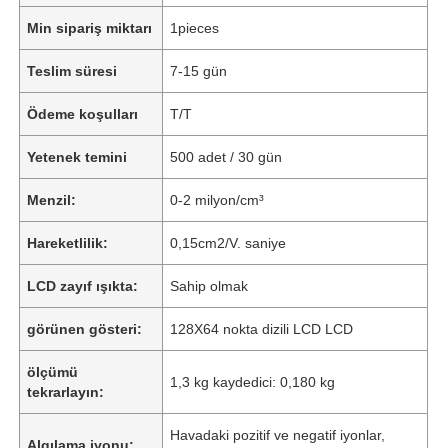
Min sipariş miktarı
1pieces
Teslim süresi
7-15 gün
Ödeme koşulları
T/T
Yetenek temini
500 adet / 30 gün
Menzil:
0-2 milyon/cm³
Hareketlilik:
0,15cm2/V. saniye
LCD zayıf ışıkta:
Sahip olmak
görünen gösteri:
128X64 nokta dizili LCD LCD
ölçümü
1,3 kg kaydedici: 0,180 kg
tekrarlayın:
Havadaki pozitif ve negatif iyonlar,
Algılama iyonu: