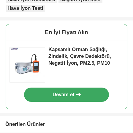
Hava İyon Testi
Toz Parçacıkları Sayıcısı
En İyi Fiyatı Alın
Partikül madde sensörü
Kapsamlı Orman Sağlığı,
Hava kalitesi izleme cihazı
Zindelik, Çevre Dedektörü,
Negatif İyon, PM2.5, PM10
Dış hava kalitesi izleme sistemi
Negatif iyon dedektörü
Devam et
Ozon Dedektörü
Önerilen Ürünler
Tayvan Huibo Ultrasonik Enstrüman Serisi