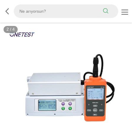
2
/
4