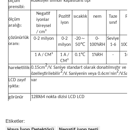
Koaksiyel silindir kapasitans tipi
ölçüm
prensibi:
Negatif
Nükleer radyasyon dedektörü
Pozitif
sıcaklık
nem
Taze
P
ölçüm
iyonlar
iyon
sınıf
aralığı:
bireysel
/ cm³
kişisel dozimetre
～
çözünürlük
0-2 milyon
0-2
-20
0-
Seviye
oranı:
50℃
milyon
100%RH
1-6
100
Röntgen sensörü
1 A / CM³
1 A /
0.1℃
1%RH
-
1u
CM³
2
0.15cm
/V. Saniye standart olarak donatılmıştır ve 
hareketlilik:
Nükleer radyasyon izleme sistemi
2
2
özelleştirilebilir
/V. Saniyenin veya 0.6cm'nin
/V.Sa
LCD zayıf
var
ışıkta:
Radon dedektörü
128X64 nokta dizisi LCD LCD
görünür
göster:
Atmosferik negatif iyon monitörü
Ortalama
Ortalama ölçüm fonksiyonu (10 saniye, kullanıcı ihti
ölçüm:
özelleştirilmiş)
Etiketler:
PM2.5 dedektörü
Hava İyon Detektörü
Negatif iyon testi