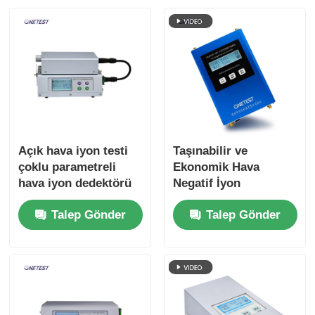
Fiber Optik Termometre
Kızılötesi yayma yeteneği dedektörü
Açık hava iyon testi
Taşınabilir ve
çoklu parametreli
Ekonomik Hava
hava iyon dedektörü
Negatif İyon
ONETEST-502XP-A
Detektörü RS232
Talep Gönder
Talep Gönder
Çıktısı