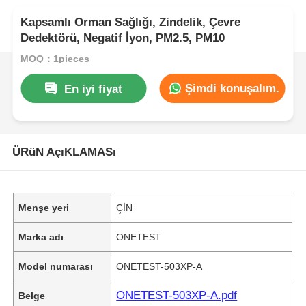
Kapsamlı Orman Sağlığı, Zindelik, Çevre
Dedektörü, Negatif İyon, PM2.5, PM10
MOQ：1pieces
Şimdi konuşalım.
En iyi fiyat
ÜRüN AçıKLAMASı
Menşe yeri
ÇİN
Marka adı
ONETEST
Model numarası
ONETEST-503XP-A
ONETEST-503XP-A.pdf
Belge