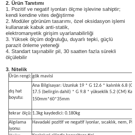
2. Ürün Tanıtımı
1. Pozitif ve negatif iyonları ölçme işlevine sahiptir;
kendi kendine vites değiştirme
Hakkımızda
2. Modüler görünüm tasarımı, özel oksidasyon işlemi
kullanarak kabuk anti-statik,
elektromanyetik girişim uyarlanabilirliği
Fabrika turu
3. Yüksek ölçüm doğruluğu, duyarlı tepki, güçlü
parazit önleme yeteneği
4. Standart taşınabilir pil, 30 saatten fazla sürekli
Kalite kontrol
ölçülebilir
3. Nitelik
Bize ulaşın
Ürün rengi:
gök mavisi
Ana Bilgisayar: Uzunluk 19 * G 12.6 * kalınlık 6.8 (
dış hat
17.5 (belirgin dahil) * G 9.8 * yükseklik 5.2 (CM) Kay
Haberler
boyutu:
150mm*60*35mm
Davalar gösteriyor
tekrar
ölçü:
1.3kg kaydedici: 0.180kg
Algılama
Havadaki pozitif ve negatif iyonlar, sıcaklık, nem, 
iyonu:
Teklif isteği