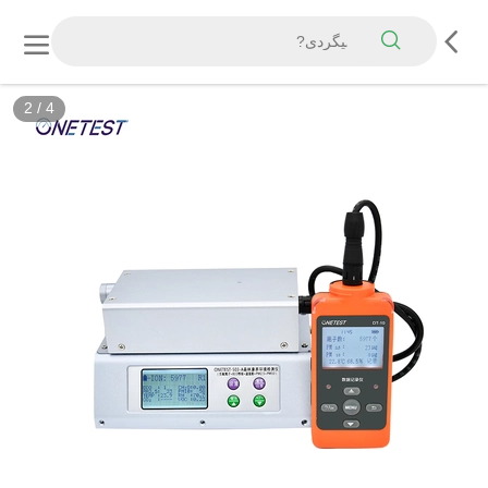
2
/
4