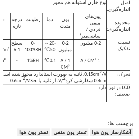
نوع خازن استوانه هم محور
اصل
اندازه‌گیری:
آشکارساز تشعشع هسته‌ای
یون‌های
یون
دما
رطوبت
درجه
.5
محدوده
منفی
مثبت
تازه
اندازه‌گیری:
فردی /
دزیمتر شخصی
سانتی‌متر³
～
نسبت
0-2 میلیون
0-2
-20
0-
سطح
-
تفکیک:
50℃
میلیون
100%RH
1-6
g/m³
حسگر اشعه ایکس
/m³
-
1%RH
0.1℃
1 A /
1 A / CM³
CM³
2
0.15cm
/V. ثانیه به صورت استاندارد مجهز شده است و
تحرک:
سیستم نظارت بر تشعشعات هسته ای
2
2
0.4cm سفارشی کرد
/V. از ثانیه یا 0.6cm
/V.Sec
LCD در نور
دارد
ضعیف:
آشکارساز رادون
LCD LCD با آرایه نقطه ای 128X64
ظاهری
نمایش:
مانیتور یون منفی جوی
اندازه گیری
عملکرد اندازه‌گیری متوسط (10 ثانیه، سفا
برچسب ها:
متوسط:
کاربر)
آشکارساز یون هوا
تستر یون منفی
تستر یون هوا
آشکارساز PM2.5