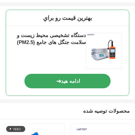
شمارنده ذرات غبار
بهترين قيمت رو براي
سنسور ماده ذرات
دستگاه تشخیصی محیط زیست و
سلامت جنگل های جامع (PM2.5)
دستگاه نظارت بر کیفیت هوا
سیستم نظارت بر کیفیت هوای بیرون
ادامه هید
آشکارساز یون منفی
آشکارساز اوزون
محصولات توصیه شده
سری ابزار فوق صوتی تایوان Huibo