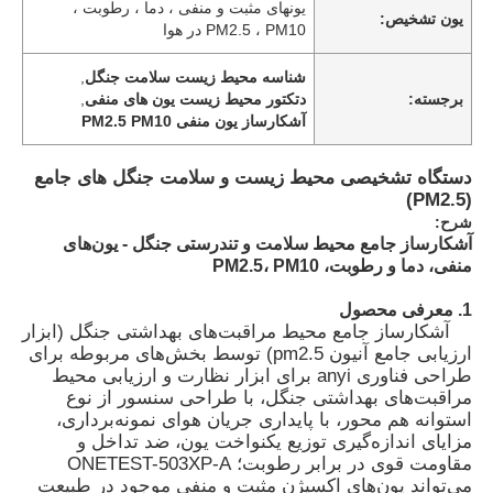
یونهای مثبت و منفی ، دما ، رطوبت ،
یون تشخیص:
PM2.5 ، PM10 در هوا
شناسه محیط زیست سلامت جنگل
,
برجسته:
دتکتور محیط زیست یون های منفی
,
آشکارساز یون منفی PM2.5 PM10
دستگاه تشخیصی محیط زیست و سلامت جنگل های جامع
(PM2.5)
شرح:
آشکارساز جامع محیط سلامت و تندرستی جنگل - یون‌های
منفی، دما و رطوبت، PM2.5، PM10
1. معرفی محصول
آشکارساز جامع محیط مراقبت‌های بهداشتی جنگل (ابزار
ارزیابی جامع آنیون pm2.5) توسط بخش‌های مربوطه برای
طراحی فناوری anyi برای ابزار نظارت و ارزیابی محیط
مراقبت‌های بهداشتی جنگل، با طراحی سنسور از نوع
استوانه هم محور، با پایداری جریان هوای نمونه‌برداری،
مزایای اندازه‌گیری توزیع یکنواخت یون، ضد تداخل و
مقاومت قوی در برابر رطوبت؛ ONETEST-503XP-A
می‌تواند یون‌های اکسیژن مثبت و منفی موجود در طبیعت