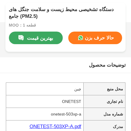
دستگاه تشخیصی محیط زیست و سلامت جنگل های
جامع (PM2.5)
MOQ：1 قطعه
حالا حرف بزن
بهترین قیمت
توضیحات محصول
محل منبع
چین
نام تجاری
ONETEST
شماره مدل
onetest-503xp-a
ONETEST-503XP-A.pdf
مدرک