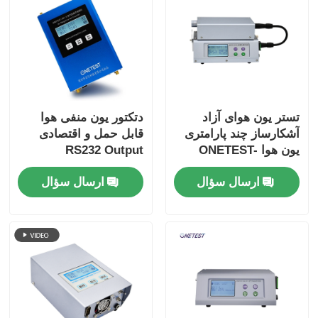
ترمومتر فیبر نوری
تشخیص‌گر گسیلندگی فروسرخ
تستر یون هوای آزاد
دتکتور یون منفی هوا
آشکارساز چند پارامتری
قابل حمل و اقتصادی
یون هوا ONETEST-
RS232 Output
502XP-A
ارسال سؤال
ارسال سؤال