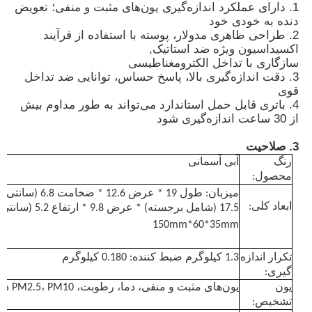
1. دارای عملکرد اندازه‌گیری یون‌های مثبت و منفی؛ تعویض
دنده به خودی خود
2. طراحی ظاهری مدولار، پوسته با استفاده از فرآیند
دربارهی ما
اکسیداسیون ویژه ضد استاتیک,
سازگاری با تداخل الکترومغناطیسی
3. دقت اندازه‌گیری بالا، پاسخ حساس، توانایی ضد تداخل
کارخانه تور
قوی
4. باتری قابل حمل استاندارد می‌تواند به طور مداوم بیش
از 30 ساعت اندازه‌گیری شود
کنترل کیفیت
3. صلاحیت
رنگ
آبی آسمانی
تماس با ما
محصول:
میزبان: طول 19 * عرض 
ابعاد کلی:
17.5 (شامل برجسته) * عرض 9.8 * ارتفاع 5.2 (سانتی‌متر) ضبط کننده:
اخبار
150mm*60*35mm
تکرار
اندازه
1.3 کیلوگرم ضبط کننده: 0.180 کیلوگرم
پرونده ها نشان می دهند
گیری:
یون
یون‌های مثبت و منفی، دما، رطوبت، PM2.5، PM10 در هوا
تشخیص:
درخواست نقل قول