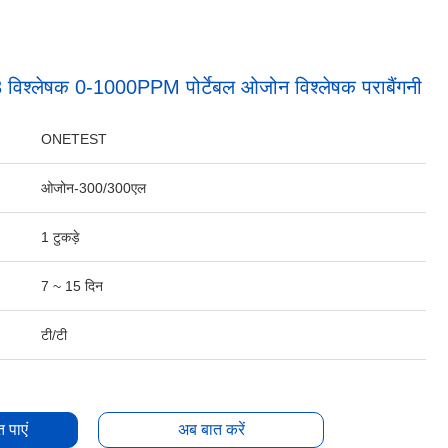
श्लेषक 0-1000PPM पोर्टेबल ओजोन विश्लेषक पराबैंगनी
ONETEST
ओजोन-300/300एल
1 टुकड़े
7 ~ 15 दिन
टी/टी
 पाएं
अब बात करें