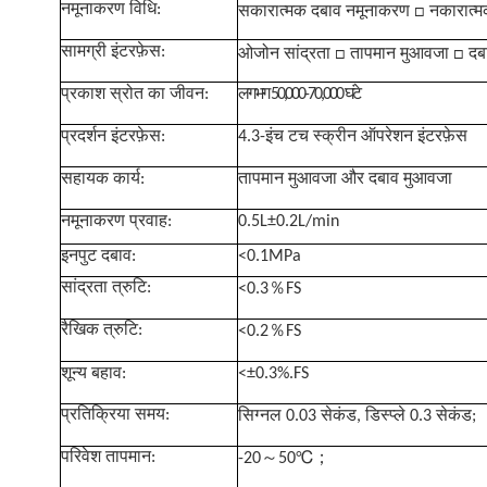
नमूनाकरण विधि:
सकारात्मक दबाव नमूनाकरण □ नकारात्
सामग्री इंटरफ़ेस:
ओजोन सांद्रता □ तापमान मुआवजा □ दबाव
प्रकाश स्रोत का जीवन:
लगभग 50,000-70,000 घंटे
प्रदर्शन इंटरफ़ेस:
4.3-इंच टच स्क्रीन ऑपरेशन इंटरफ़ेस
सहायक कार्य:
तापमान मुआवजा और दबाव मुआवजा
नमूनाकरण प्रवाह:
0.5L±0.2L/min
इनपुट दबाव:
<0.1MPa
％
सांद्रता त्रुटि:
<0.3
FS
％
रैखिक त्रुटि:
<0.2
FS
शून्य बहाव:
<±0.3%.FS
प्रतिक्रिया समय:
सिग्नल 0.03 सेकंड, डिस्प्ले 0.3 सेकंड;
～
；
परिवेश तापमान:
-20
50℃