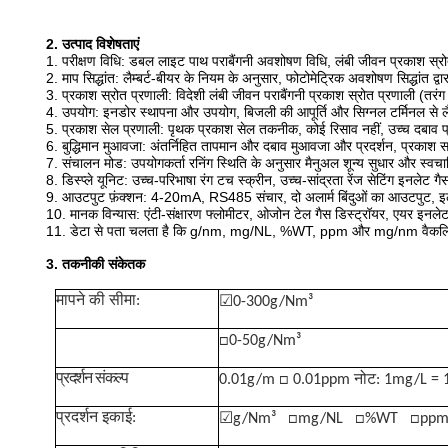
2. उत्पाद विशेषताएं
1. परीक्षण विधि: डबल लाइट पाथ पराबैंगनी अवशोषण विधि, लंबी जीवन प्रकाश स्र
2. माप सिद्धांत: लैम्बर्ट-बीयर के नियम के अनुसार, फोटोमेट्रिक अवशोषण सिद्धांत द्
3. प्रकाश स्रोत प्रणाली: विदेशी लंबी जीवन पराबैंगनी प्रकाश स्रोत प्रणाली (तरं
4. उपयोग: इनडोर स्थापना और उपयोग, बिजली की आपूर्ति और सिग्नल टर्मिनल से 
5. प्रकाश सेल प्रणाली: पृथक प्रकाश सेल तकनीक, कोई रिसाव नहीं, उच्च दबाव प्
6. बुद्धिमान मुआवजा: अंतर्निहित तापमान और दबाव मुआवजा और प्रदर्शन, प्रकाश
7. संचालन मोड: उपयोगकर्ता रनिंग स्थिति के अनुसार मैनुअल शून्य सुधार और स्वच
8. डिस्प्ले यूनिट: उच्च-परिभाषा रंग टच स्क्रीन, उच्च-सांद्रता रेंज सेटिंग इनले
9. आउटपुट फ़ंक्शन: 4-20mA, RS485 संचार, दो अलार्म बिंदुओं का आउटपुट, इल
10. मानक विन्यास: एंटी-संक्षारण फ्लोमीटर, ओजोन टेल गैस डिस्ट्रॉयर, एयर इनले
11. डेटा से पता चलता है कि g/nm, mg/NL, %WT, ppm और mg/nm वैकल्पि
3. तकनीकी संकेतक
मापने की सीमा:
☑0-300g/Nm³
□0-50g/Nm³
प्रदर्शन संकल्प
0.01g/m □ 0.01ppm नोट: 1mg/L =
प्रदर्शन इकाई:
☑g/Nm³
□mg/NL
□%WT
□pp