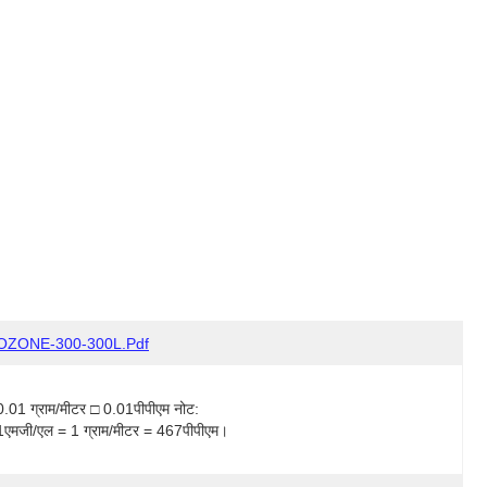
OZONE-300-300L.pdf
0.01 ग्राम/मीटर □ 0.01पीपीएम नोट: 
1एमजी/एल = 1 ग्राम/मीटर = 467पीपीएम।