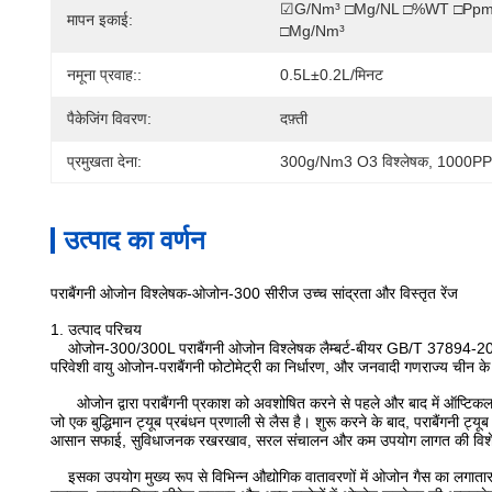
☑g/Nm³ □mg/NL □%WT □ppm
मापन इकाई:
□mg/Nm³
नमूना प्रवाह::
0.5L±0.2L/मिनट
पैकेजिंग विवरण:
दफ़्ती
प्रमुखता देना:
300g/Nm3 O3 विश्लेषक
, 
1000PPM 
उत्पाद का वर्णन
पराबैंगनी ओजोन विश्लेषक-ओजोन-300 सीरीज उच्च सांद्रता और विस्तृत रेंज
1. उत्पाद परिचय
ओजोन-300/300L पराबैंगनी ओजोन विश्लेषक लैम्बर्ट-बीयर GB/T 37894-201
परिवेशी वायु ओजोन-पराबैंगनी फोटोमेट्री का निर्धारण, और जनवादी गणराज्य चीन
ओजोन द्वारा पराबैंगनी प्रकाश को अवशोषित करने से पहले और बाद में ऑप्टिकल स
जो एक बुद्धिमान ट्यूब प्रबंधन प्रणाली से लैस है। शुरू करने के बाद, पराबैंगनी ट
आसान सफाई, सुविधाजनक रखरखाव, सरल संचालन और कम उपयोग लागत की विशेषत
इसका उपयोग मुख्य रूप से विभिन्न औद्योगिक वातावरणों में ओजोन गैस का लगातार 