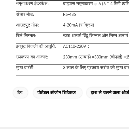
नमूनाकरण इंटरफ़ेस:
बाइपास नमूनाकरण φ 6 (6 * 4 मिमी त्वरित 
संचार मोड:
RS-485
आउटपुट मोड:
4-20mA (सक्रिय)
रिले सिग्नल:
उच्च अलार्म बिंदु सिग्नल और निम्न अलार्म 
；
इनपुट बिजली की आपूर्ति:
AC110-220V
उपकरण का आकार:
230mm (ऊंचाई) ×330mm (चौड़ाई) ×1
मुफ्त वारंटी:
3 साल के लिए प्रकाश स्रोत की मुफ्त वार
टैग:
पोर्टेबल ओजोन डिटेक्टर
हाथ से चलने वाला ओजो