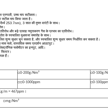
ोत प्रणाली, उच्च माप सटीकता।
वारा सटीक माप किया जाता है।
ग दैर्ध्य 253.7nm), 3 साल की मुफ्त वारंटी के साथ।
लैस।
रतिरोध और बड़े प्रवाह नमूनाकरण गैस के प्रभाव का प्रतिरोध।
 स्रोत के स्वचालित मुआवजा समारोह के साथ।
ालित शून्य सुधार चुन सकता है, और स्वचालित शून्य सुधार समय निर्धारित कर सकता है।
ट गैस मास फ्लो, वास्तविक समय प्रदर्शन आउटपुट।
ेक्ट्रॉनिक फ्लोमीटर का इनपुट, आदि।
ट फिल्टर।
क हैं।
□0-200g/Nm³
□0-100g/
□□0-1000ppm
□0-100pp
 1g/m = 467ppm।
m
□mg/Nm³