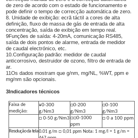
de zero de acordo com o estado de funcionamento e
pode definir o tempo de correcção automática de zero.
Contador da partícula de poeira
8. Unidade de exibição: ecrã táctil a cores de alta
definição, fluxo de massa de gás de entrada de alta
concentração, saída de exibição em tempo real.
Sensor de matéria particulada
9Funções de saída: 4-20mA, comunicação RS485,
saída de dois pontos de alarme, entrada de medidor
de caudal electrónico, etc.
Dispositivo de controlo da qualidade do ar
10.Configuração padrão: medidor de caudal
anticorrosivo, destruidor de ozono, filtro de entrada de
ar.
11Os dados mostram que g/nm, mg/NL, %WT, ppm e
Sistema de monitorização da qualidade do ar exterior
mg/nm são opcionais.
3Indicadores técnicos
Detector de íons negativos
Faixa de
¥0-300
□0-200
□0-100
medição:
g/Nm3
g/Nm3
g/Nm3
Detector de Ozônio
□□0-1000
□ 0-50 g/Nm3
□ 0 a 100 ppm
ppm
Resolução da tela
Taiwan Huibo Série de Instrumentos Ultrassônicos
0.01 g/m □ 0,01 ppm Nota: 1 mg/l = 1 g/m =
467 ppm.