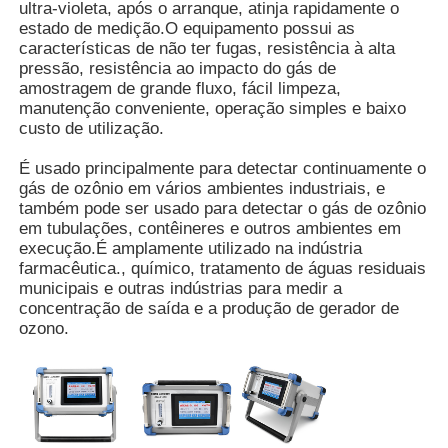
ultra-violeta, após o arranque, atinja rapidamente o
estado de medição.O equipamento possui as
características de não ter fugas, resistência à alta
Quem Somos
pressão, resistência ao impacto do gás de
amostragem de grande fluxo, fácil limpeza,
manutenção conveniente, operação simples e baixo
Fábrica
custo de utilização.
É usado principalmente para detectar continuamente o
Controle de Qualidade
gás de ozônio em vários ambientes industriais, e
também pode ser usado para detectar o gás de ozônio
em tubulações, contêineres e outros ambientes em
Fale Conosco
execução.É amplamente utilizado na indústria
farmacêutica., químico, tratamento de águas residuais
municipais e outras indústrias para medir a
concentração de saída e a produção de gerador de
notícias
ozono.
Mostrar Casos
Pedir um orçamento