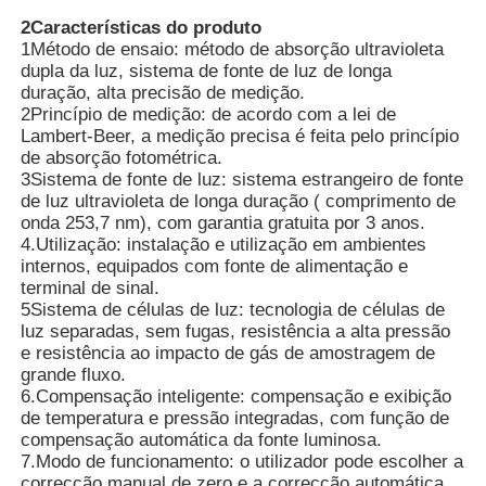
2Características do produto
1Método de ensaio: método de absorção ultravioleta
Detector de Radiação Nuclear
dupla da luz, sistema de fonte de luz de longa
duração, alta precisão de medição.
2Princípio de medição: de acordo com a lei de
Dosímetro pessoal
Lambert-Beer, a medição precisa é feita pelo princípio
de absorção fotométrica.
3Sistema de fonte de luz: sistema estrangeiro de fonte
sensor do raio de x
de luz ultravioleta de longa duração ( comprimento de
onda 253,7 nm), com garantia gratuita por 3 anos.
4.Utilização: instalação e utilização em ambientes
Sistema de Monitoramento de Radiação Nuclear
internos, equipados com fonte de alimentação e
terminal de sinal.
5Sistema de células de luz: tecnologia de células de
luz separadas, sem fugas, resistência a alta pressão
detector do rádon
e resistência ao impacto de gás de amostragem de
grande fluxo.
6.Compensação inteligente: compensação e exibição
Monitor de íons negativos atmosféricos
de temperatura e pressão integradas, com função de
compensação automática da fonte luminosa.
7.Modo de funcionamento: o utilizador pode escolher a
Detector de PM2.5
correcção manual de zero e a correcção automática