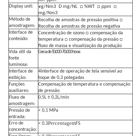
Display unit:
¥g/Nm3
D mg/NL
□ %WT
□ ppm
□
Termômetro de Fibra Óptica
mg/Nm3
Método de
Recolha de amostras de pressão positiva □
amostragem:
Recolha de amostras de pressão negativa
Detector de emissividade infravermelha
Interface de
Concentração de ozono □ compensação da
conteúdo:
temperatura □ compensação da pressão □
fluxo de massa e visualização da produção
Vida útil da
Cerca de 50.000-70.000 horas
fonte
luminosa:
Interface de
4Interface de operação de tela sensível ao
exibição:
toque de 0,3 polegadas
Funções
Compensação de temperatura e compensação
auxiliares:
de pressão
Fluxo de
0.5L ± 0,2L/min
amostragem:
Pressão de
< 0,1 MPa
entrada:
Percentagem
FS
Erro de
< 0.3
concentração: