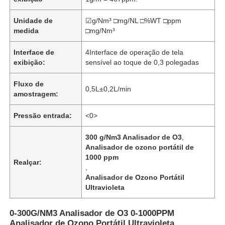
Unidade de
☑g/Nm³ □mg/NL □%WT □ppm
medida
□mg/Nm³
Interface de
4Interface de operação de tela
exibição:
sensível ao toque de 0,3 polegadas
Fluxo de
0,5L±0,2L/min
amostragem:
Pressão entrada:
<0>
300 g/Nm3 Analisador de O3
,
Analisador de ozono portátil de
1000 ppm
Realçar:
,
Analisador de Ozono Portátil
Ultravioleta
0-300G/NM3 Analisador de O3 0-1000PPM
Analisador de Ozono Portátil Ultravioleta