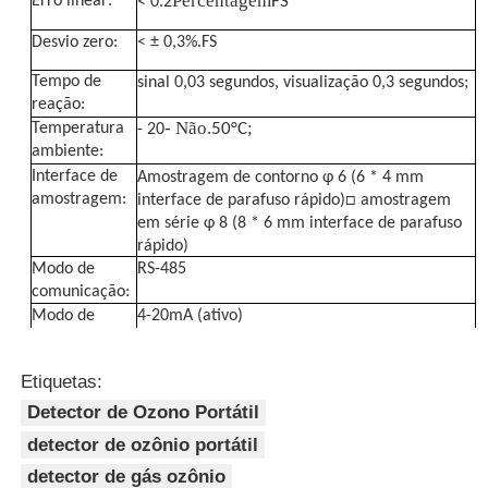
Percentagem
FS
Erro linear:
< 0.2
Desvio zero:
< ± 0,3%.FS
Tempo de
sinal 0,03 segundos, visualização 0,3 segundos;
reação:
- Não.
;
50°C
Temperatura
- 20
ambiente:
Interface de
Amostragem de contorno φ 6 (6 * 4 mm
amostragem:
interface de parafuso rápido)□ amostragem
em série φ 8 (8 * 6 mm interface de parafuso
rápido)
Modo de
RS-485
comunicação:
Modo de
4-20mA (ativo)
saída:
Sinal de
sinal de ponto de alarme elevado e sinal de
Etiquetas:
retransmissão:
ponto de alarme baixo;
;
Fornecimento
AC110-220V
Detector de Ozono Portátil
de energia de
detector de ozônio portátil
entrada:
detector de gás ozônio
Tamanho do
230 mm (altura) × 330 mm (largura) × 150 mm