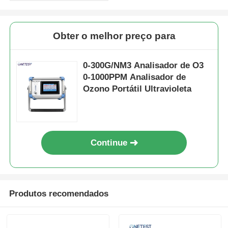
instrumento:
(profundidade)
Garantia
Garantia gratuita da fonte luminosa durante 3
gratuita:
anos; o motor principal é garantido
Obter o melhor preço para
gratuitamente durante 2 anos (exceto para
óleo, água e uso indevido).
0-300G/NM3 Analisador de O3
0-1000PPM Analisador de
Ozono Portátil Ultravioleta
Continue
Produtos recomendados