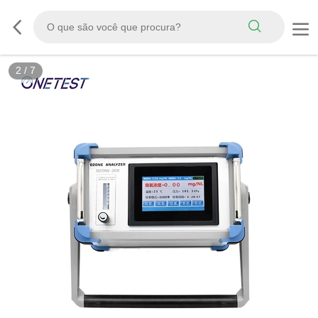
2
/
7