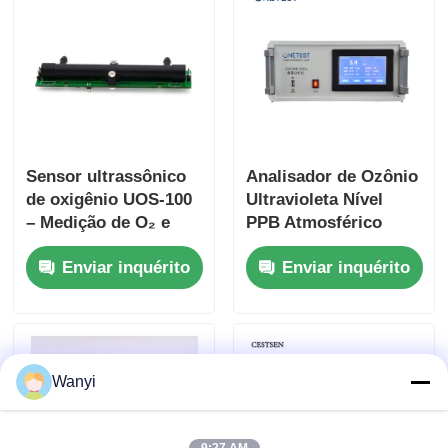
Sensor ultrassônico
Analisador de Ozônio
de oxigênio UOS-100
Ultravioleta Nível
– Medição de O₂ e
PPB Atmosférico
fluxo
Enviar inquérito
Enviar inquérito
Wanyi