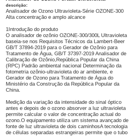
descrição:
Analisador de Ozono Ultravioleta-Série OZONE-300
Alta concentração e amplo alcance
1Introdução do produto
O analisador de ozônio OZONE-300/300L Ultravioleta
baseia-se nos Requisitos Técnicos da Lambert-Beer
GB/T 37894-2019 para o Gerador de Ozônio para
Tratamento de Água, GB/T 37397-2019 Analisador de
Calibração de Ozônio,República Popular da China
(RPC) Padrão ambiental nacional Determinação da
fotometria ozônio-ultravioleta do ar ambiente, e
Gerador de Ozono para Tratamento de Água do
Ministério da Construção da República Popular da
China.
Casa
Medição da variação da intensidade do sinal óptico
antes e depois de o ozono absorver a luz ultravioleta
permite calcular o valor de concentração actual do
Produtos
ozono.O equipamento utiliza um sistema avançado de
fonte de luz ultravioleta de dois caminhosA tecnologia
de células separadas estrangeiras permite que o tubo
Vídeos