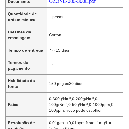
OZONE-300-300L.pdf
Documento
Quantidade de
1 peças
ordem mínima
Detalhes da
Carton
embalagem
Tempo de entrega
7 ~ 15 dias
Termos de
T/T.
pagamento
Habilidade da
150 peças/30 dias
fonte
0-300g/Nm³,0-200g/Nm³,0-
Faixa
100g/Nm³,0-50g/Nm³,0-1000ppm,0-
100ppm, você pode escolher
Resolução de
0,01g/m □ 0,01ppm Nota: 1mg/L =
exibição
1g/m = 467ppm.