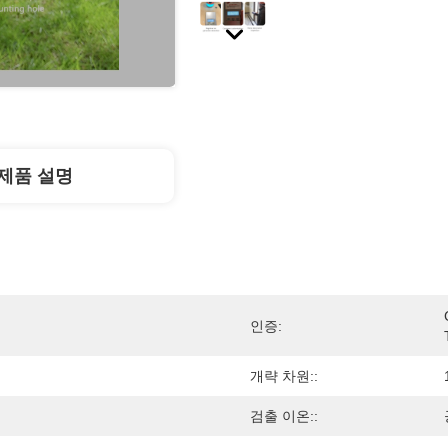
제품 설명
인증:
개략 차원::
검출 이온::