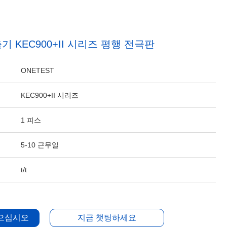
 KEC900+II 시리즈 평행 전극판
ONETEST
KEC900+II 시리즈
1 피스
5-10 근무일
t/t
얻으십시오
지금 챗팅하세요