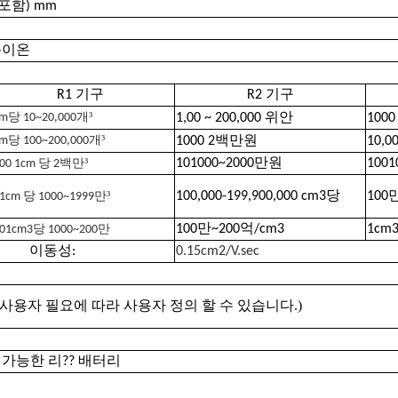
닥 포함) mm
음이온
R1 기구
R2 기구
³
cm당 10~20,000개
1,00 ~ 200,000 위안
1
000
³
cm당 100~200,000개
1
000
2백만원
10,
³
101000~2000만원
100
00
1cm 당 2백만
³
1
0
0,000-199,900,000 cm3당
100만
01cm 당 1000~1999만
100만~200억/cm3
1cm
001cm3당 1000~200만
이동성:
0.15cm2/V.sec
)
, 사용자 필요에 따라 사용자 정의 할 수 있습니다.
전 가능한 리?? 배터리