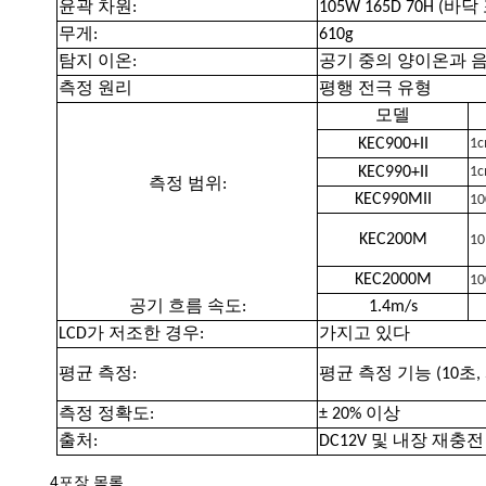
윤곽 차원:
105W 165D 70H (바
무게:
610g
탐지 이온:
공기 중의 양이온과 
측정 원리
평행 전극 유형
모델
KEC900+II
1
KEC990+II
1
측정 범위:
KEC990MII
10
KEC200M
1
KEC2000M
1
공기 흐름 속도:
1.4m/s
LCD가 저조한 경우:
가지고 있다
평균 측정:
평균 측정 기능 (10초
측정 정확도:
± 20% 이상
출처:
DC12V 및 내장 재충
4포장 목록