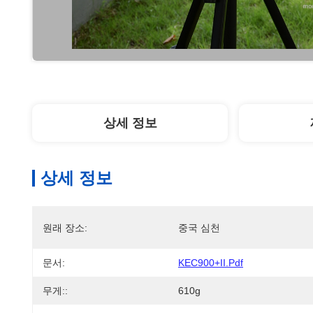
상세 정보
상세 정보
원래 장소:
중국 심천
문서:
KEC900+II.pdf
무게::
610g