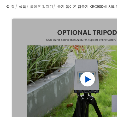
집
상품
음이온 감지기
공기 음이온 검출기 KEC900+II 시