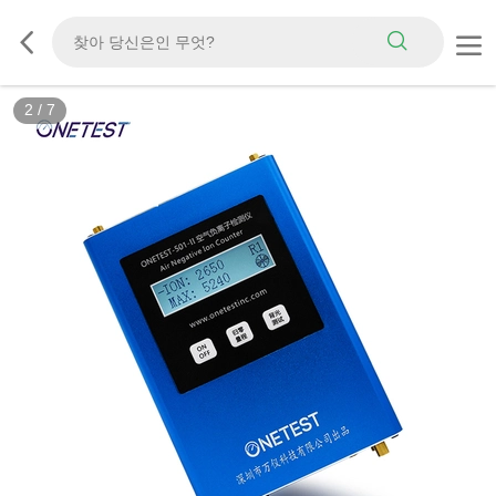
2
/
7