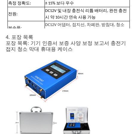
측정 정확도:
± 15% 보다 우수
DC12V 및 내장 충전식 리튬 배터리, 완전 충전
전원:
핵 방사선 탐지기
시 약 10시간 연속 사용 가능
DC12V 어댑터, 접지선, 차폐판, 받침대, 청소
부속품:
막대, 휴대용 알루미늄 케이스.
개인용피폭선량측정기
4. 포장 목록
선택 사항:
선택 사양 RS232 출력, 배터리 + 충전기, 삼각대
포장 목록: 기기 인증서 보증 사양 보정 보고서 충전기
접지 청소 막대 휴대용 케이스
X- 선 센서
핵 방사선 감시 시스템
라돈 측정기
대기 음이온 측정기
PM2.5 감지기