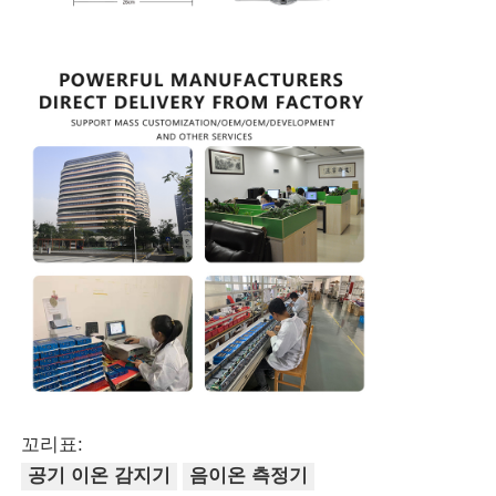
분진계수계
미립자 물질 센서
공기 질 모니터링 장치
야외 공기 질 모니터링 시스템
음이온 감지기
오존 탐지기
꼬리표:
타이완 후이보 초음파 악기 시리즈
공기 이온 감지기
음이온 측정기