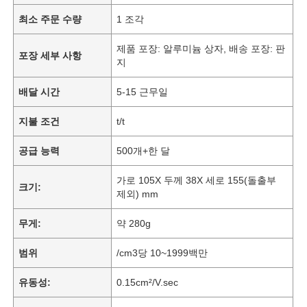
최소 주문 수량
1 조각
제품 포장: 알루미늄 상자, 배송 포장: 판
포장 세부 사항
지
배달 시간
5-15 근무일
지불 조건
t/t
공급 능력
500개+한 달
가로 105X 두께 38X 세로 155(돌출부
크기:
제외) mm
무게:
약 280g
범위
/cm3당 10~1999백만
유동성:
0.15cm²/V.sec