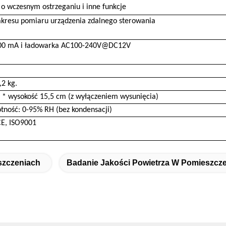
 o wczesnym ostrzeganiu i inne funkcje
akresu pomiaru urządzenia zdalnego sterowania
00 mA i ładowarka AC100-240V@DC12V
2 kg.
3 * wysokość 15,5 cm (z wyłączeniem wysunięcia)
tność: 0-95% RH (bez kondensacji)
CE, ISO9001
szczeniach
Badanie Jakości Powietrza W Pomieszcz