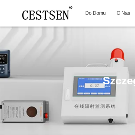
Do Domu
O Nas
Szcze