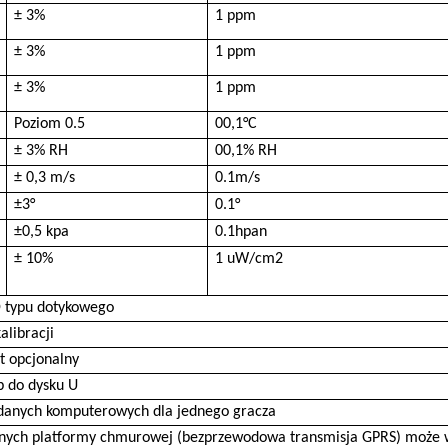
± 3%
1 ppm
± 3%
1 ppm
± 3%
1 ppm
Poziom 0.5
00,1°C
± 3% RH
00,1% RH
± 0,3 m/s
0.1m/s
±3°
0.1°
±0,5 kpa
0.1hpan
± 10%
1 uW/cm2
D typu dotykowego
alibracji
t opcjonalny
b do dysku U
danych komputerowych dla jednego gracza
anych platformy chmurowej (bezprzewodowa transmisja GPRS) może 