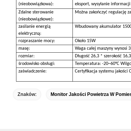
(nieobowiązkowa):
eksport, wysyłanie informacji
Zdalne sterowanie
Można zakończyć regulację z
(nieobowiązkowe):
zasilanie energią
Wbudowany akumulator 150
elektryczną:
rozpraszanie mocy:
Około 15W
masę:
Waga całej maszyny wynosi 3,
rozmiar:
Długość 26,3 * szerokość 16,
środowisko obsługi:
Temperatura: -20~60°C Wilgo
zaświadczenie:
Certyfikacja systemu jakości 
Znaków:
Monitor Jakości Powietrza W Pomie