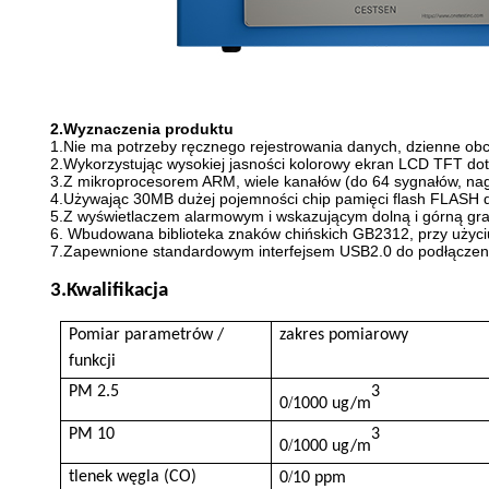
2.Wyznaczenia produktu
1.Nie ma potrzeby ręcznego rejestrowania danych, dzienne obci
2.Wykorzystując wysokiej jasności kolorowy ekran LCD TFT doty
3.Z mikroprocesorem ARM, wiele kanałów (do 64 sygnałów, nag
4.Używając 30MB dużej pojemności chip pamięci flash FLASH do
5.Z wyświetlaczem alarmowym i wskazującym dolną i górną gra
6. Wbudowana biblioteka znaków chińskich GB2312, przy użyc
7.Zapewnione standardowym interfejsem USB2.0 do podłączeni
3.
Kwalifikacja
Pomiar parametrów /
zakres pomiarowy
funkcji
PM 2.5
3
/
0
1000 ug/m
PM 10
3
/
0
1000 ug/m
/
tlenek węgla (CO)
0
10 ppm