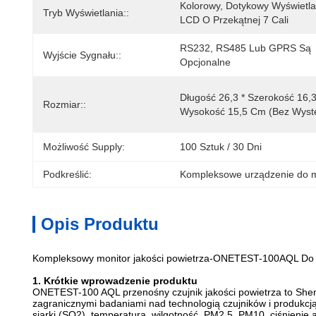
Kolorowy, Dotykowy Wyświetla
Tryb Wyświetlania::
LCD O Przekątnej 7 Cali
RS232, RS485 Lub GPRS Są 
Wyjście Sygnału::
Opcjonalne
Długość 26,3 * Szerokość 16,3 
Rozmiar::
Wysokość 15,5 Cm (bez Wyst
Możliwość Supply:
100 Sztuk / 30 Dni
Podkreślić:
Kompleksowe urządzenie do mo
Opis Produktu
Kompleksowy monitor jakości powietrza-ONETEST-100AQL Do 
1. Krótkie wprowadzenie produktu
ONETEST-100 AQL przenośny czujnik jakości powietrza to Shen
zagranicznymi badaniami nad technologią czujników i produkc
siarki (SO2), temperatura, wilgotność, PM2.5, PM10, ciśnienie a