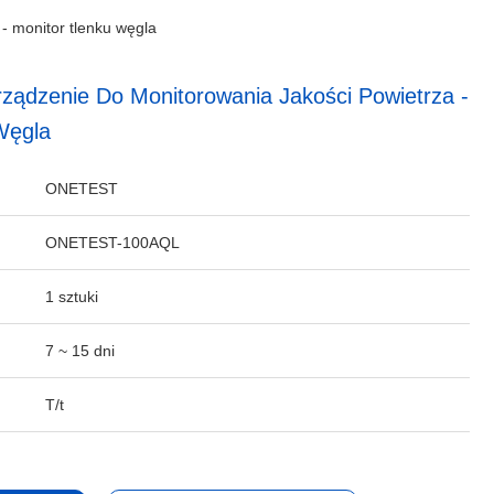
- monitor tlenku węgla
ądzenie Do Monitorowania Jakości Powietrza -
Węgla
ONETEST
ONETEST-100AQL
1 sztuki
7 ~ 15 dni
T/t