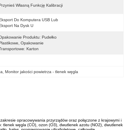
Przynieś Własną Funkcję Kalibracji
Eksport Do Komputera USB Lub 
Eksport Na Dysk U
Opakowanie Produktu: Pudełko 
Plastikowe, Opakowanie 
Transportowe: Karton
za
, 
Monitor jakości powietrza - tlenek węgla
 zakresie opracowywania przyrządów oraz połączone z krajowymi i
 tlenek węgla (CO), ozon (O3), dwutlenek azotu (NO2), dwutlenek
tło, hałas, promieniowanie ultrafioletowe, całkowite