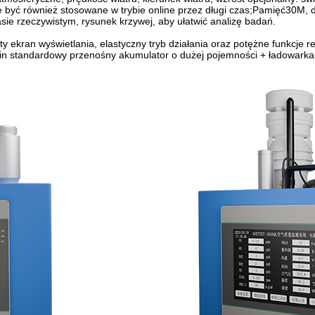
e być również stosowane w trybie online przez długi czas;Pamięć30M,
sie rzeczywistym, rysunek krzywej, aby ułatwić analizę badań.
kran wyświetlania, elastyczny tryb działania oraz potężne funkcje rej
zin standardowy przenośny akumulator o dużej pojemności + ładowarka