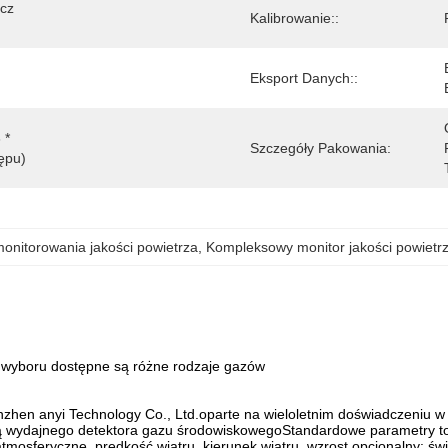
cz 
Kalibrowanie::
Eksport Danych::
* 
Szczegóły Pakowania:
ępu)
nitorowania jakości powietrza
, 
Kompleksowy monitor jakości powietr
wyboru dostępne są różne rodzaje gazów
zhen anyi Technology Co., Ltd.oparte na wieloletnim doświadczeniu w
ją wydajnego detektora gazu środowiskowegoStandardowe parametry to:
tmosferyczne, prędkość wiatru, kierunek wiatru, wzrost opcjonalny: świa