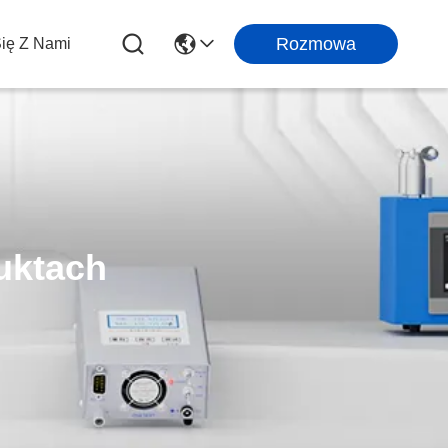
Rozmowa
Się Z Nami
uktach