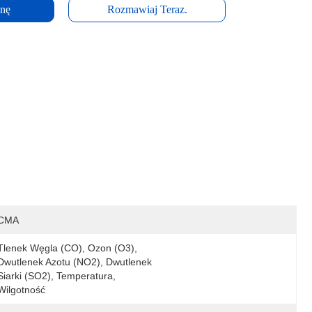
enę
Rozmawiaj Teraz.
CMA
Tlenek Węgla (CO), Ozon (O3), 
Dwutlenek Azotu (NO2), Dwutlenek 
Siarki (SO2), Temperatura, 
Wilgotność